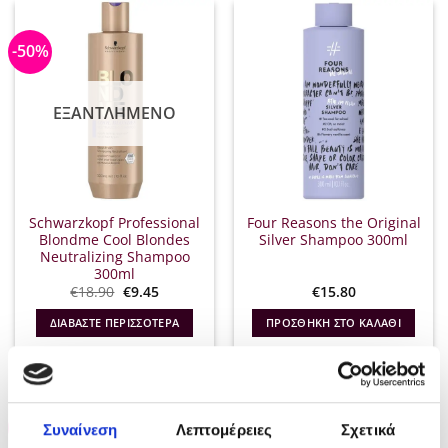
-50%
ΕΞΑΝΤΛΗΜΈΝΟ
Schwarzkopf Professional
Four Reasons the Original
Blondme Cool Blondes
Silver Shampoo 300ml
Neutralizing Shampoo
300ml
Original
Η
€
18.90
€
9.45
€
15.80
price
τρέχουσα
was:
τιμή
ΔΙΑΒΆΣΤΕ ΠΕΡΙΣΣΌΤΕΡΑ
ΠΡΟΣΘΉΚΗ ΣΤΟ ΚΑΛΆΘΙ
€18.90.
είναι:
€9.45.
-30%
-30%
Συναίνεση
Λεπτομέρειες
Σχετικά