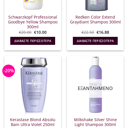
Schwarzkopf Professional
Redken Color Extend
Goodbye Yellow Shampoo
Graydiant Shampoo 300ml
300ml
Original
Η
Original
Η
€
20.00
€
10.00
€
22.50
€
16.88
price
τρέχουσα
price
τρέχουσα
was:
τιμή
was:
τιμή
ΔΙΑΒΆΣΤΕ ΠΕΡΙΣΣΌΤΕΡΑ
ΔΙΑΒΆΣΤΕ ΠΕΡΙΣΣΌΤΕΡΑ
€20.00.
είναι:
€22.50.
είναι:
€10.00.
€16.88.
-20%
ΕΞΑΝΤΛΗΜΈΝΟ
Kerastase Blond Absolu
Milkshake Silver Shine
Bain Ultra Violet 250ml
Light Shampoo 300ml