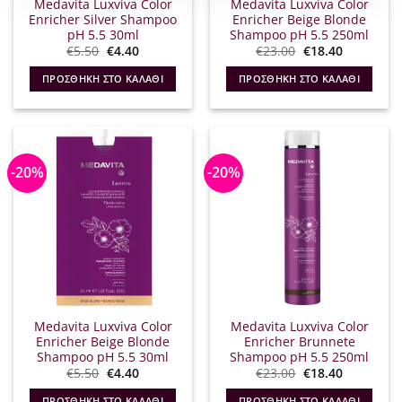
Medavita Luxviva Color
Medavita Luxviva Color
Enricher Silver Shampoo
Enricher Beige Blonde
pH 5.5 30ml
Shampoo pH 5.5 250ml
Original
Η
Original
Η
€
5.50
€
4.40
€
23.00
€
18.40
price
τρέχουσα
price
τρέχουσα
was:
τιμή
was:
τιμή
ΠΡΟΣΘΉΚΗ ΣΤΟ ΚΑΛΆΘΙ
ΠΡΟΣΘΉΚΗ ΣΤΟ ΚΑΛΆΘΙ
€5.50.
είναι:
€23.00.
είναι:
€4.40.
€18.40.
-20%
-20%
Medavita Luxviva Color
Medavita Luxviva Color
Enricher Beige Blonde
Enricher Brunnete
Shampoo pH 5.5 30ml
Shampoo pH 5.5 250ml
Original
Η
Original
Η
€
5.50
€
4.40
€
23.00
€
18.40
price
τρέχουσα
price
τρέχουσα
was:
τιμή
was:
τιμή
ΠΡΟΣΘΉΚΗ ΣΤΟ ΚΑΛΆΘΙ
ΠΡΟΣΘΉΚΗ ΣΤΟ ΚΑΛΆΘΙ