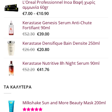
L'Oreal Professionnel Inoa Βαφή χωρίς
αμμωνία 60gr
Price
€
7.00
–
€
10.90
range:
Kerastase Genesis Serum Anti-Chute
€7.00
Fortifiant 90ml
through
Original
Η
€
52.30
€
39.00
€10.90
price
τρέχουσα
Kerastase Densifique Bain Densite 250ml
was:
τιμή
Original
Η
€
26.00
€52.30.
€
20.80
είναι:
price
τρέχουσα
€39.00.
was:
τιμή
Kerastase Nutritive 8h Night Serum 90ml
€26.00.
είναι:
Original
Η
€
52.20
€
41.76
€20.80.
price
τρέχουσα
was:
τιμή
€52.20.
είναι:
ΤΑ ΚΑΛΥΤΕΡΑ
€41.76.
Milkshake Sun and More Beauty Mask 200ml