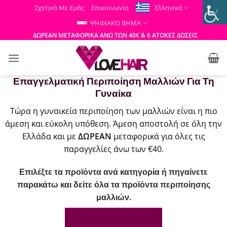
Μετάβαση
Σχετικά Με Εμάς
Επικοινωνία
Ελληνικά
στο
ΨΗΦΙΑΚΟ ΒΗΜΑ
περιεχόμενο
ΔΩΡΕΑΝ ΜΕΤΑΦΟΡΙΚΑ ΑΝΩ ΤΩΝ 40€ & 6 ΑΤΟΚΕΣ ΔΟΣΕΙΣ
Επαγγελματική Περιποίηση Μαλλιών Για Τη
Γυναίκα
Τώρα η γυναικεία περιποίηση των μαλλιών είναι η πιο
άμεση και εύκολη υπόθεση. Άμεση αποστολή σε όλη την
Ελλάδα και με
ΔΩΡΕΑΝ
μεταφορικά για όλες τις
παραγγελίες άνω των €40.
Επιλέξτε τα προϊόντα ανά κατηγορία ή πηγαίνετε
παρακάτω και δείτε όλα τα προϊόντα περιποίησης
μαλλιών.