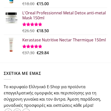
Original
Η
€
18.00
€
15.00
Βαθμολογήθηκε
με
5.00
price
τρέχουσα
από 5
L'Oreal Professionnel Metal Detox anti-metal
was:
τιμή
Mask 150ml
€18.00.
είναι:
€15.00.
Original
Η
€
26.50
€
18.50
Βαθμολογήθηκε
με
5.00
price
τρέχουσα
από 5
Kerastase Nutritive Nectar Thermique 150ml
was:
τιμή
€26.50.
είναι:
€18.50.
Original
Η
€
37.30
€
29.84
Βαθμολογήθηκε
με
5.00
price
τρέχουσα
από 5
was:
τιμή
€37.30.
είναι:
ΣΧΕΤΙΚΑ ΜΕ ΕΜΑΣ
€29.84.
Το κορυφαίο Ελληνικό E-Shop για προϊόντα
επαγγελματικής ομορφιάς και περιποίησης για τη
σύγχρονη γυναίκα και τον άντρα. Άμεση παράδοση,
μοναδικές προσφορές και εκπτώσεις κάθε μέρα!