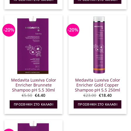
€5.50.
είναι:
€23.00.
είναι:
€4.40.
€18.40.
-20%
-20%
Medavita Luxviva Color
Medavita Luxviva Color
Enricher Brunnete
Enricher Gold Copper
Shampoo pH 5.5 30ml
Shampoo pH 5.5 250ml
Original
Η
Original
Η
€
5.50
€
4.40
€
23.00
€
18.40
price
τρέχουσα
price
τρέχουσα
was:
τιμή
was:
τιμή
ΠΡΟΣΘΉΚΗ ΣΤΟ ΚΑΛΆΘΙ
ΠΡΟΣΘΉΚΗ ΣΤΟ ΚΑΛΆΘΙ
€5.50.
είναι:
€23.00.
είναι:
€4.40.
€18.40.