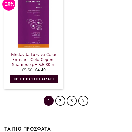
-20%
Medavita Luxviva Color
Enricher Gold Copper
Shampoo pH 5.5 30ml
Original
Η
€
5.50
€
4.40
price
τρέχουσα
was:
τιμή
ΠΡΟΣΘΉΚΗ ΣΤΟ ΚΑΛΆΘΙ
€5.50.
είναι:
€4.40.
1
2
3
ΤΑ ΠΙΟ ΠΡΟΣΦΑΤΑ