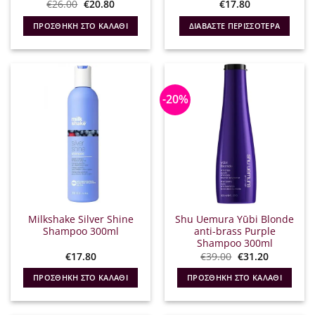
Original
Η
€
26.00
€
20.80
€
17.80
price
τρέχουσα
was:
τιμή
ΠΡΟΣΘΉΚΗ ΣΤΟ ΚΑΛΆΘΙ
ΔΙΑΒΆΣΤΕ ΠΕΡΙΣΣΌΤΕΡΑ
€26.00.
είναι:
€20.80.
-20%
Milkshake Silver Shine
Shu Uemura Yūbi Blonde
Shampoo 300ml
anti-brass Purple
Shampoo 300ml
Original
Η
€
17.80
€
39.00
€
31.20
price
τρέχουσα
was:
τιμή
ΠΡΟΣΘΉΚΗ ΣΤΟ ΚΑΛΆΘΙ
ΠΡΟΣΘΉΚΗ ΣΤΟ ΚΑΛΆΘΙ
€39.00.
είναι:
€31.20.