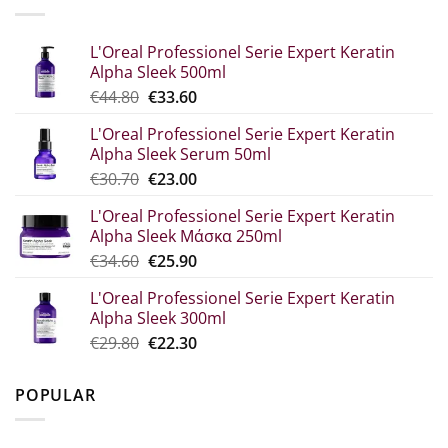
L'Oreal Professionel Serie Expert Keratin
Alpha Sleek 500ml
Original
Η
€
44.80
€
33.60
price
τρέχουσα
L'Oreal Professionel Serie Expert Keratin
was:
τιμή
Alpha Sleek Serum 50ml
€44.80.
είναι:
Original
Η
€
30.70
€
23.00
€33.60.
price
τρέχουσα
L'Oreal Professionel Serie Expert Keratin
was:
τιμή
Alpha Sleek Μάσκα 250ml
€30.70.
είναι:
Original
Η
€
34.60
€
25.90
€23.00.
price
τρέχουσα
L'Oreal Professionel Serie Expert Keratin
was:
τιμή
Alpha Sleek 300ml
€34.60.
είναι:
Original
Η
€
29.80
€
22.30
€25.90.
price
τρέχουσα
was:
τιμή
POPULAR
€29.80.
είναι:
€22.30.