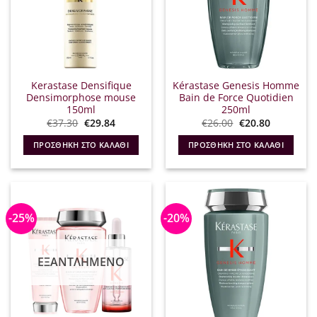
Kerastase Densifique
Kérastase Genesis Homme
Densimorphose mouse
Bain de Force Quotidien
150ml
250ml
Original
Η
Original
Η
€
37.30
€
29.84
€
26.00
€
20.80
price
τρέχουσα
price
τρέχουσα
was:
τιμή
was:
τιμή
ΠΡΟΣΘΉΚΗ ΣΤΟ ΚΑΛΆΘΙ
ΠΡΟΣΘΉΚΗ ΣΤΟ ΚΑΛΆΘΙ
€37.30.
είναι:
€26.00.
είναι:
€29.84.
€20.80.
-25%
-20%
ΕΞΑΝΤΛΗΜΈΝΟ