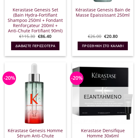
Kerastase Genesis Set
Kérastase Genesis Bain de
(Bain Hydra-Fortifiant
Masse Epaississant 250ml
Shampoo 250ml + Fondant
Renforçateur 200ml +
Anti-Chute Fortifiant 90ml)
Original
Η
Original
Η
€
115.30
€
86.40
€
26.00
€
20.80
price
τρέχουσα
price
τρέχουσα
was:
τιμή
was:
τιμή
ΔΙΑΒΆΣΤΕ ΠΕΡΙΣΣΌΤΕΡΑ
ΠΡΟΣΘΉΚΗ ΣΤΟ ΚΑΛΆΘΙ
€115.30.
είναι:
€26.00.
είναι:
€86.40.
€20.80.
-20%
-20%
ΕΞΑΝΤΛΗΜΈΝΟ
Kérastase Genesis Homme
Kerastase Densifique
Sérum Anti-Chute
Homme 30x6ml