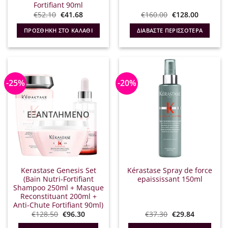
Fortifiant 90ml
Original
Η
Original
Η
€
52.10
€
41.68
€
160.00
€
128.00
price
τρέχουσα
price
τρέχουσ
was:
τιμή
was:
τιμή
ΠΡΟΣΘΉΚΗ ΣΤΟ ΚΑΛΆΘΙ
ΔΙΑΒΆΣΤΕ ΠΕΡΙΣΣΌΤΕΡΑ
€52.10.
είναι:
€160.00.
είναι:
€41.68.
€128.00.
-25%
-20%
ΕΞΑΝΤΛΗΜΈΝΟ
Kerastase Genesis Set
Kérastase Spray de force
(Bain Nutri-Fortifiant
epaississant 150ml
Shampoo 250ml + Masque
Reconstituant 200ml +
Anti-Chute Fortifiant 90ml)
Original
Η
Original
Η
€
128.50
€
96.30
€
37.30
€
29.84
price
τρέχουσα
price
τρέχουσα
was:
τιμή
was:
τιμή