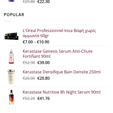
Original
Η
€
29.80
€
22.30
€25.90.
price
τρέχουσα
was:
τιμή
POPULAR
€29.80.
είναι:
€22.30.
L'Oreal Professionnel Inoa Βαφή χωρίς
αμμωνία 60gr
Price
€
7.00
–
€
10.90
range:
Kerastase Genesis Serum Anti-Chute
€7.00
Fortifiant 90ml
through
Original
Η
€
52.30
€
39.00
€10.90
price
τρέχουσα
Kerastase Densifique Bain Densite 250ml
was:
τιμή
Original
Η
€
26.00
€52.30.
€
20.80
είναι:
price
τρέχουσα
€39.00.
was:
τιμή
Kerastase Nutritive 8h Night Serum 90ml
€26.00.
είναι:
Original
Η
€
52.20
€
41.76
€20.80.
price
τρέχουσα
was:
τιμή