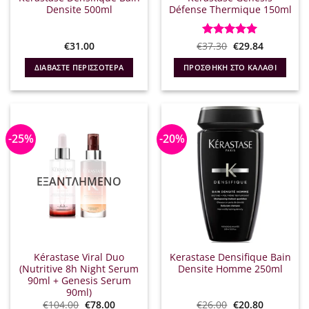
Densite 500ml
Défense Thermique 150ml
Original
Η
€
31.00
€
Βαθμολογήθηκε
37.30
€
29.84
price
τρέχουσα
με
5
από 5
was:
τιμή
ΔΙΑΒΆΣΤΕ ΠΕΡΙΣΣΌΤΕΡΑ
ΠΡΟΣΘΉΚΗ ΣΤΟ ΚΑΛΆΘΙ
€37.30.
είναι:
€29.84.
-25%
-20%
ΕΞΑΝΤΛΗΜΈΝΟ
Kérastase Viral Duo
Kerastase Densifique Bain
(Nutritive 8h Night Serum
Densite Homme 250ml
90ml + Genesis Serum
90ml)
Original
Η
Original
Η
€
104.00
€
78.00
€
26.00
€
20.80