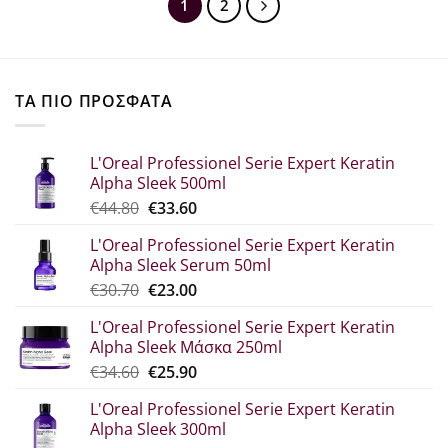
1
2
ΤΑ ΠΙΟ ΠΡΟΣΦΑΤΑ
L'Oreal Professionel Serie Expert Keratin
Alpha Sleek 500ml
Original
Η
€
44.80
€
33.60
price
τρέχουσα
L'Oreal Professionel Serie Expert Keratin
was:
τιμή
Alpha Sleek Serum 50ml
€44.80.
είναι:
Original
Η
€
30.70
€
23.00
€33.60.
price
τρέχουσα
L'Oreal Professionel Serie Expert Keratin
was:
τιμή
Alpha Sleek Μάσκα 250ml
€30.70.
είναι:
Original
Η
€
34.60
€
25.90
€23.00.
price
τρέχουσα
L'Oreal Professionel Serie Expert Keratin
was:
τιμή
Alpha Sleek 300ml
€34.60.
είναι: