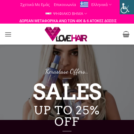
Μετάβαση
Σχετικά Με Εμάς
Επικοινωνία
Ελληνικά
στο
ΨΗΦΙΑΚΟ ΒΗΜΑ
περιεχόμενο
ΔΩΡΕΑΝ ΜΕΤΑΦΟΡΙΚΑ ΑΝΩ ΤΩΝ 40€ & 6 ΑΤΟΚΕΣ ΔΟΣΕΙΣ
Kerastase Offers…
SALES
UP TO 25%
OFF