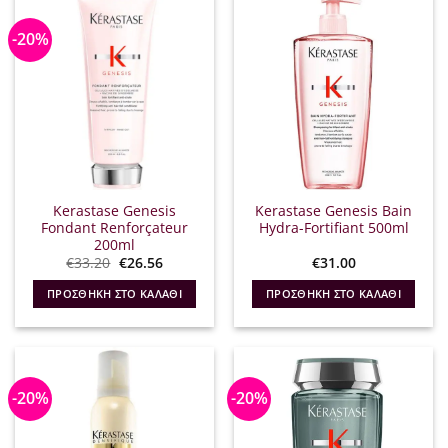
-20%
Kerastase Genesis
Kerastase Genesis Bain
Fondant Renforçateur
Hydra-Fortifiant 500ml
200ml
Original
Η
€
33.20
€
26.56
€
31.00
price
τρέχουσα
was:
τιμή
ΠΡΟΣΘΉΚΗ ΣΤΟ ΚΑΛΆΘΙ
ΠΡΟΣΘΉΚΗ ΣΤΟ ΚΑΛΆΘΙ
€33.20.
είναι:
€26.56.
-20%
-20%