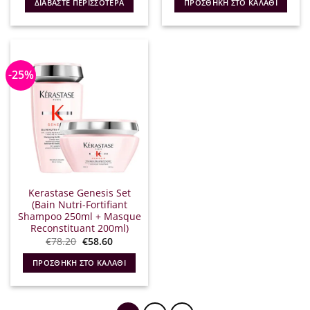
ΔΙΑΒΆΣΤΕ ΠΕΡΙΣΣΌΤΕΡΑ
ΠΡΟΣΘΉΚΗ ΣΤΟ ΚΑΛΆΘΙ
€128.50.
είναι:
€37.30.
είναι:
€96.30.
€29.84.
-25%
Kerastase Genesis Set
(Bain Nutri-Fortifiant
Shampoo 250ml + Masque
Reconstituant 200ml)
Original
Η
€
78.20
€
58.60
price
τρέχουσα
was:
τιμή
ΠΡΟΣΘΉΚΗ ΣΤΟ ΚΑΛΆΘΙ
€78.20.
είναι:
€58.60.