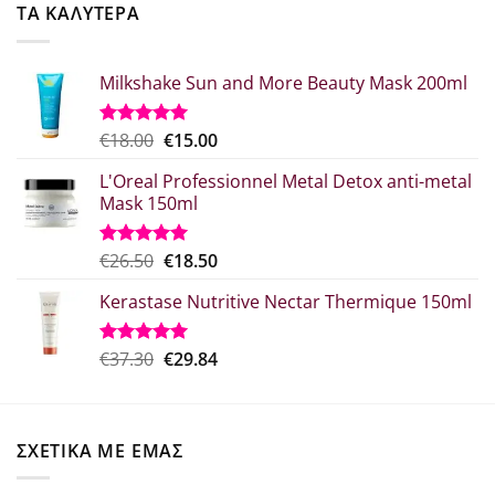
€52.20.
είναι:
ΤΑ ΚΑΛΥΤΕΡΑ
€41.76.
Milkshake Sun and More Beauty Mask 200ml
Original
Η
€
18.00
€
15.00
Βαθμολογήθηκε
με
5.00
price
τρέχουσα
από 5
L'Oreal Professionnel Metal Detox anti-metal
was:
τιμή
Mask 150ml
€18.00.
είναι:
€15.00.
Original
Η
€
26.50
€
18.50
Βαθμολογήθηκε
με
5.00
price
τρέχουσα
από 5
Kerastase Nutritive Nectar Thermique 150ml
was:
τιμή
€26.50.
είναι:
€18.50.
Original
Η
€
37.30
€
29.84
Βαθμολογήθηκε
με
5.00
price
τρέχουσα
από 5
was:
τιμή
€37.30.
είναι:
ΣΧΕΤΙΚΑ ΜΕ ΕΜΑΣ
€29.84.