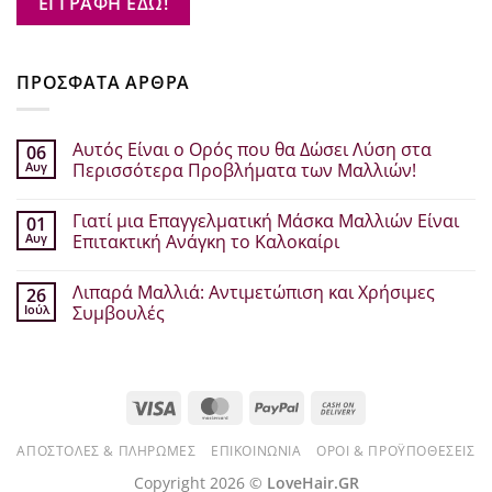
ΕΓΓΡΑΦΗ ΕΔΩ!
ΠΡΟΣΦΑΤΑ ΑΡΘΡΑ
Αυτός Είναι ο Ορός που θα Δώσει Λύση στα
06
Αυγ
Περισσότερα Προβλήματα των Μαλλιών!
Δεν
υπάρχουν
Γιατί μια Επαγγελματική Μάσκα Μαλλιών Είναι
01
σχόλια
στο
Αυγ
Επιτακτική Ανάγκη το Καλοκαίρι
Αυτός
Είναι
Δεν
ο
υπάρχουν
Λιπαρά Μαλλιά: Αντιμετώπιση και Χρήσιμες
26
Ορός
σχόλια
που
στο
Ιούλ
Συμβουλές
θα
Γιατί
Δώσει
μια
Δεν
Λύση
Επαγγελματική
υπάρχουν
στα
Μάσκα
σχόλια
Περισσότερα
Μαλλιών
στο
Προβλήματα
Είναι
Λιπαρά
Visa
MasterCard
PayPal
Cash
των
Επιτακτική
Μαλλιά:
Μαλλιών!
Ανάγκη
Αντιμετώπιση
On
το
και
Καλοκαίρι
Χρήσιμες
ΑΠΟΣΤΟΛΈΣ & ΠΛΗΡΩΜΈΣ
ΕΠΙΚΟΙΝΩΝΊΑ
ΌΡΟΙ & ΠΡΟΫΠΟΘΈΣΕΙΣ
Delivery
Συμβουλές
Copyright 2026 ©
LoveHair.GR