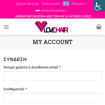
Μετάβαση
Σχετικά Με Εμάς
Επικοινωνία
Ελληνικά
στο
ΨΗΦΙΑΚΟ ΒΗΜΑ
περιεχόμενο
ΔΩΡΕΑΝ ΜΕΤΑΦΟΡΙΚΑ ΑΝΩ ΤΩΝ 40€ & 6 ΑΤΟΚΕΣ ΔΟΣΕΙΣ
MY ACCOUNT
ΣΎΝΔΕΣΗ
Απαιτείται
Όνομα χρήστη ή διεύθυνση email
*
Απαιτείται
Συνθηματικό
*