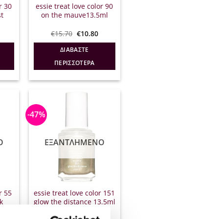
r 30
essie treat love color 90
t
on the mauve13.5ml
l
Η
Original
Η
€
15.70
€
10.80
τρέχουσα
price
τρέχουσα
ιμή
was:
τιμή
ΔΙΑΒΆΣΤΕ
ίναι:
€15.70.
είναι:
10.60.
€10.80.
ΠΕΡΙΣΣΌΤΕΡΑ
-47%
Ο
ΕΞΑΝΤΛΗΜΈΝΟ
r 55
essie treat love color 151
k
glow the distance 13.5ml