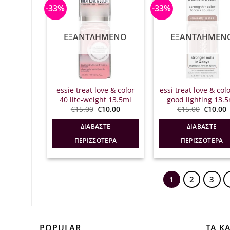
-33%
-33%
ΕΞΑΝΤΛΗΜΈΝΟ
ΕΞΑΝΤΛΗΜΈΝ
essie treat love & color
essi treat love & col
40 lite-weight 13.5ml
good lighting 13.5
Original
Η
Origina
€
15.00
€
10.00
€
15.00
€
10.00
price
τρέχουσα
price
was:
τιμή
was:
τ
ΔΙΑΒΆΣΤΕ
ΔΙΑΒΆΣΤΕ
€15.00.
είναι:
€15.00.
ε
€10.00.
€
ΠΕΡΙΣΣΌΤΕΡΑ
ΠΕΡΙΣΣΌΤΕΡΑ
1
2
3
POPULAR
ΤΑ Κ