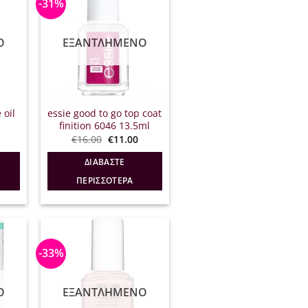
-31%
Ο
ΕΞΑΝΤΛΗΜΈΝΟ
 oil
essie good to go top coat
finition 6046 13.5ml
l
Η
Original
Η
€
16.00
€
11.00
τρέχουσα
price
τρέχουσα
ιμή
was:
τιμή
ΔΙΑΒΆΣΤΕ
ίναι:
€16.00.
είναι:
10.00.
€11.00.
ΠΕΡΙΣΣΌΤΕΡΑ
-33%
Ο
ΕΞΑΝΤΛΗΜΈΝΟ