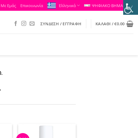
 Με Εμάς
Επικοινωνία
Ελληνικά
ΨΗΦΙΑΚΟ ΒΗΜΑ
ΣΎΝΔΕΣΗ / ΕΓΓΡΑΦΉ
ΚΑΛΆΘΙ /
€
0.00
.
.