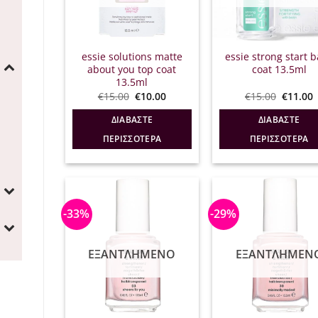
essie solutions matte
essie strong start 
about you top coat
coat 13.5ml
13.5ml
Original
Η
Origina
€
15.00
€
10.00
€
15.00
€
11.00
price
τρέχουσα
price
was:
τιμή
was:
τ
ΔΙΑΒΆΣΤΕ
ΔΙΑΒΆΣΤΕ
€15.00.
είναι:
€15.00.
ε
€10.00.
€
ΠΕΡΙΣΣΌΤΕΡΑ
ΠΕΡΙΣΣΌΤΕΡΑ
-33%
-29%
ΕΞΑΝΤΛΗΜΈΝΟ
ΕΞΑΝΤΛΗΜΈΝ