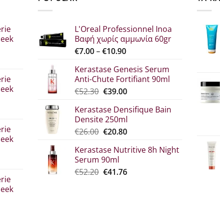
rie
L'Oreal Professionnel Inoa
leek
Βαφή χωρίς αμμωνία 60gr
Price
€
7.00
–
€
10.90
range:
Kerastase Genesis Serum
σα
€7.00
rie
Anti-Chute Fortifiant 90ml
through
leek
Original
Η
€
52.30
€
39.00
€10.90
price
τρέχουσα
Kerastase Densifique Bain
was:
τιμή
Densite 250ml
σα
€52.30.
είναι:
rie
Original
Η
€
26.00
€
20.80
€39.00.
leek
price
τρέχουσα
Kerastase Nutritive 8h Night
was:
τιμή
Serum 90ml
€26.00.
είναι:
σα
Original
Η
€
52.20
€
41.76
€20.80.
rie
price
τρέχουσα
leek
was:
τιμή
€52.20.
είναι:
€41.76.