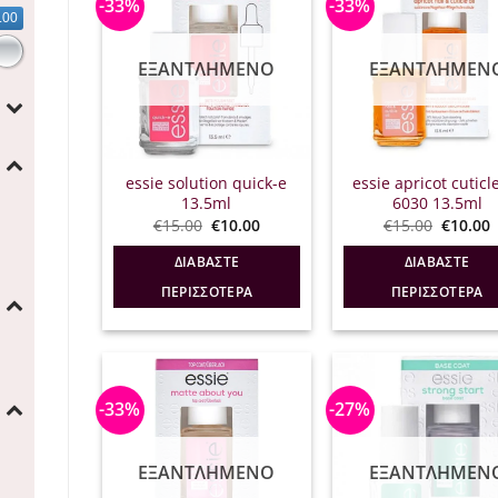
-33%
-33%
.00
ΕΞΑΝΤΛΗΜΈΝΟ
ΕΞΑΝΤΛΗΜΈΝ
essie solution quick-e
essie apricot cuticle
13.5ml
6030 13.5ml
Original
Η
Origina
€
15.00
€
10.00
€
15.00
€
10.00
price
τρέχουσα
price
was:
τιμή
was:
τ
ΔΙΑΒΆΣΤΕ
ΔΙΑΒΆΣΤΕ
€15.00.
είναι:
€15.00.
ε
€10.00.
€
ΠΕΡΙΣΣΌΤΕΡΑ
ΠΕΡΙΣΣΌΤΕΡΑ
-33%
-27%
ΕΞΑΝΤΛΗΜΈΝΟ
ΕΞΑΝΤΛΗΜΈΝ