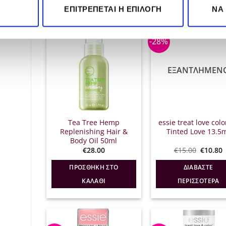
ΕΠΙΤΡΈΠΕΤΑΙ Η ΕΠΙΛΟΓΉ
ΝΑ
-28%
ΕΞΑΝΤΛΗΜΈΝ
Tea Tree Hemp
essie treat love colo
Replenishing Hair &
Tinted Love 13.5
Body Oil 50ml
Origina
€
28.00
€
15.00
€
10.80
price
was:
τ
ΠΡΟΣΘΉΚΗ ΣΤΟ
ΔΙΑΒΆΣΤΕ
€15.00.
ε
€
ΚΑΛΆΘΙ
ΠΕΡΙΣΣΌΤΕΡΑ