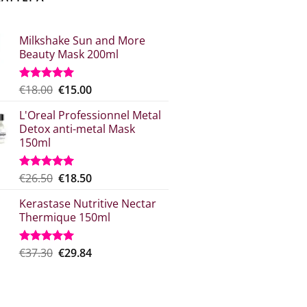
Milkshake Sun and More
Beauty Mask 200ml
Original
Η
€
18.00
€
15.00
Βαθμολογήθηκε
με
5.00
price
τρέχουσα
από 5
L'Oreal Professionnel Metal
was:
τιμή
Detox anti-metal Mask
€18.00.
είναι:
150ml
€15.00.
Original
Η
€
26.50
€
18.50
Βαθμολογήθηκε
με
5.00
price
τρέχουσα
από 5
Kerastase Nutritive Nectar
was:
τιμή
Thermique 150ml
€26.50.
είναι:
€18.50.
Original
Η
€
37.30
€
29.84
Βαθμολογήθηκε
με
5.00
price
τρέχουσα
από 5
was:
τιμή
€37.30.
είναι: