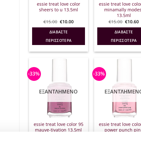
essie treat love color
essie treat love colo
sheers to u 13.5ml
minamally modes
13.5ml
Original
Η
Origina
€
15.00
€
10.00
€
15.00
€
10.60
price
τρέχουσα
price
was:
τιμή
was:
τ
ΔΙΑΒΆΣΤΕ
ΔΙΑΒΆΣΤΕ
€15.00.
είναι:
€15.00.
ε
€10.00.
€
ΠΕΡΙΣΣΌΤΕΡΑ
ΠΕΡΙΣΣΌΤΕΡΑ
-33%
-33%
ΕΞΑΝΤΛΗΜΈΝΟ
ΕΞΑΝΤΛΗΜΈΝ
essie treat love color 95
essie treat love colo
mauve-tivation 13.5ml
power punch pin
13.5ml