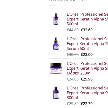
L'Oreal Professionel Se
Expert Keratin Alpha S
500ml
Original
Η
€
44.80
€
33.60
price
τρέχου
L'Oreal Professionel Se
was:
τιμή
Expert Keratin Alpha S
€44.80.
είναι:
Serum 50ml
€33.60.
Original
Η
€
30.70
€
23.00
price
τρέχου
L'Oreal Professionel Se
was:
τιμή
Expert Keratin Alpha S
€30.70.
είναι:
Μάσκα 250ml
€23.00.
Original
Η
€
34.60
€
25.90
price
τρέχου
L'Oreal Professionel Se
was:
τιμή
Expert Keratin Alpha S
€34.60.
είναι:
300ml
€25.90.
Original
Η
€
29.80
€
22.30