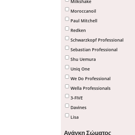
Milkshake
Moroccanoil
Paul Mitchell
Redken
Schwarzkopf Professional
Sebastian Professional
Shu Uemura
Uniq One
We Do Professional
Wella Professionals
3-FIVE
Davines
Lisa
Ανάγκη Σώματος