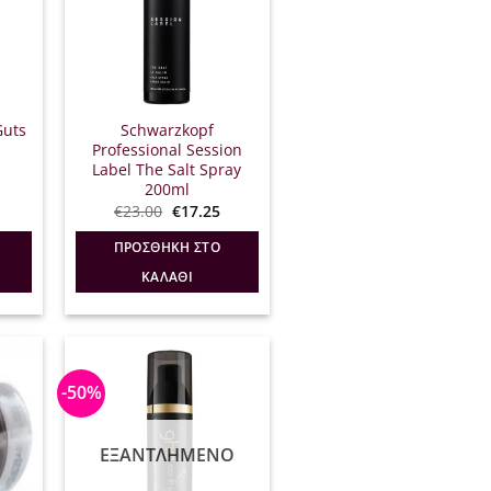
Guts
Schwarzkopf
Professional Session
Label The Salt Spray
200ml
l
Η
Original
Η
€
23.00
€
17.25
τρέχουσα
price
τρέχουσα
ιμή
was:
τιμή
ΠΡΟΣΘΉΚΗ ΣΤΟ
ίναι:
€23.00.
είναι:
19.20.
€17.25.
ΚΑΛΆΘΙ
-50%
ΕΞΑΝΤΛΗΜΈΝΟ