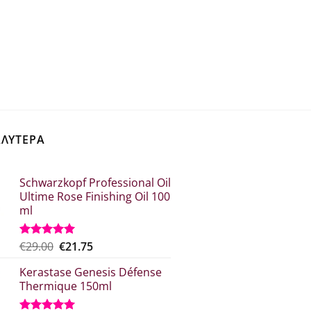
ΑΛΥΤΕΡΑ
Schwarzkopf Professional Oil
Ultime Rose Finishing Oil 100
ml
Original
Η
€
29.00
€
21.75
Βαθμολογήθηκε
με
5.00
price
τρέχουσα
από 5
Kerastase Genesis Défense
was:
τιμή
Thermique 150ml
€29.00.
είναι:
€21.75.