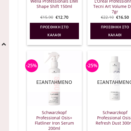
Wella Professionals EIMI
L’Oreal Profession
Shape Shift 150ml
Tecni Art Volume D
7gr
Original
Η
Origina
€
15.90
€
12.70
€
22.10
€
16.50
price
τρέχουσα
price
was:
τιμή
was:
τ
ΠΡΟΣΘΉΚΗ ΣΤΟ
ΠΡΟΣΘΉΚΗ ΣΤΟ
€15.90.
είναι:
€22.10.
ε
€12.70.
€
ΚΑΛΆΘΙ
ΚΑΛΆΘΙ
-25%
-25%
ΕΞΑΝΤΛΗΜΈΝΟ
ΕΞΑΝΤΛΗΜΈΝ
Schwarzkopf
Schwarzkopf
Professional Osis+
Professional Osis
Flatliner Iron Serum
Refresh Dust 300
200ml