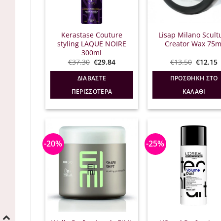
Kerastase Couture
Lisap Milano Scult
styling LAQUE NOIRE
Creator Wax 75m
300ml
Original
Η
Origina
€
37.30
€
29.84
€
13.50
€
12.15
price
τρέχουσα
price
was:
τιμή
was:
τ
ΔΙΑΒΆΣΤΕ
ΠΡΟΣΘΉΚΗ ΣΤΟ
€37.30.
είναι:
€13.50.
ε
€29.84.
€
ΠΕΡΙΣΣΌΤΕΡΑ
ΚΑΛΆΘΙ
-20%
-25%