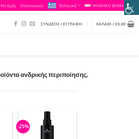
 Με Εμάς
Επικοινωνία
Ελληνικά
ΨΗΦΙΑΚΟ ΒΗΜΑ
ΣΎΝΔΕΣΗ / ΕΓΓΡΑΦΉ
ΚΑΛΆΘΙ /
€
0.00
ροϊόντα ανδρικής περιποίησης.
-25%