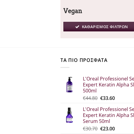
Vegan
ΚΑΘΑΡΙΣΜΟΣ ΦΙΛΤΡΩΝ
ΤΑ ΠΙΟ ΠΡΟΣΦΑΤΑ
L'Oreal Professionel Se
Expert Keratin Alpha S
500ml
Original
Η
€
44.80
€
33.60
price
τρέχου
L'Oreal Professionel Se
was:
τιμή
Expert Keratin Alpha S
€44.80.
είναι:
Serum 50ml
€33.60.
Original
Η
€
30.70
€
23.00