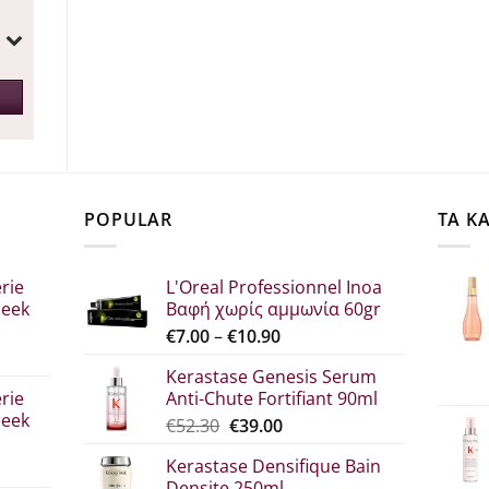
POPULAR
ΤΑ Κ
rie
L'Oreal Professionnel Inoa
leek
Βαφή χωρίς αμμωνία 60gr
Price
€
7.00
–
€
10.90
range:
Kerastase Genesis Serum
σα
€7.00
rie
Anti-Chute Fortifiant 90ml
through
leek
Original
Η
€
52.30
€
39.00
€10.90
price
τρέχουσα
Kerastase Densifique Bain
was:
τιμή
Densite 250ml