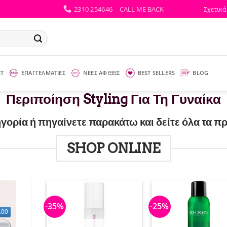
2310 254646
CALL ME BACK
Σχετικά
ΕΤ
ΕΠΑΓΓΕΛΜΑΤΙΕΣ
ΝΕΕΣ ΑΦΙΞΕΙΣ
BEST SELLERS
BLOG
Περιποίηση Styling Για Τη Γυναίκα
ηγορία ή πηγαίνετε παρακάτω και δείτε όλα τα π
SHOP ONLINE
-35%
-25%
.00