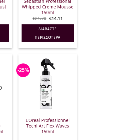
nel
Sebastian Professional
ust
Whipped Creme Mousse
150ml
l
Η
Original
Η
€
21.70
€
14.11
τρέχουσα
price
τρέχουσα
ιμή
was:
τιμή
ΔΙΑΒΆΣΤΕ
ίναι:
€21.70.
είναι:
16.50.
€14.11.
ΠΕΡΙΣΣΌΤΕΡΑ
-25%
Ο
L’Oreal Professionnel
+
Tecni Art Flex Waves
ml
150ml