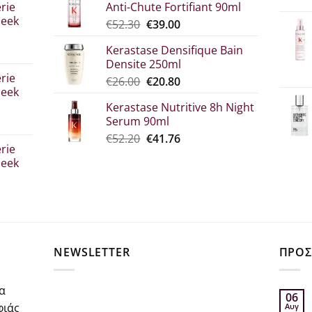
rie
Anti-Chute Fortifiant 90ml
through
leek
Original
Η
€
52.30
€
39.00
€10.90
price
τρέχουσα
Kerastase Densifique Bain
was:
τιμή
Densite 250ml
σα
€52.30.
είναι:
rie
Original
Η
€
26.00
€
20.80
€39.00.
leek
price
τρέχουσα
Kerastase Nutritive 8h Night
was:
τιμή
Serum 90ml
€26.00.
είναι:
σα
Original
Η
€
52.20
€
41.76
€20.80.
rie
price
τρέχουσα
leek
was:
τιμή
€52.20.
είναι:
€41.76.
σα
NEWSLETTER
ΠΡΟΣ
α
06
φιάς
Αυγ