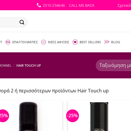
2310 254646
CALL ME BACK
Σχετικά
ΕΤ
ΕΠΑΓΓΕΛΜΑΤΙΕΣ
ΝΕΕΣ ΑΦΙΞΕΙΣ
BEST SELLERS
BLOG
SIONNEL
/
HAIR TOUCH UP
γορά 2 ή περισσότερων προϊόντων Hair Touch up
25%
-25%