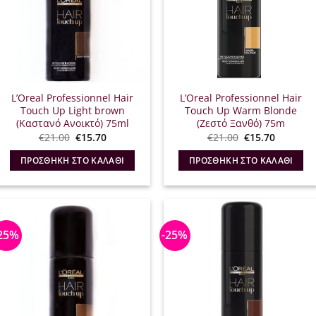
L’Oreal Professionnel Hair
L’Oreal Professionnel Hair
Touch Up Light brown
Touch Up Warm Blonde
(Καστανό Ανοικτό) 75ml
(Ζεστό Ξανθό) 75m
Original
Η
Original
Η
€
21.00
€
15.70
€
21.00
€
15.70
price
τρέχουσα
price
τρέχουσ
was:
τιμή
was:
τιμή
ΠΡΟΣΘΉΚΗ ΣΤΟ ΚΑΛΆΘΙ
ΠΡΟΣΘΉΚΗ ΣΤΟ ΚΑΛΆΘΙ
€21.00.
είναι:
€21.00.
είναι:
€15.70.
€15.70.
25%
-25%