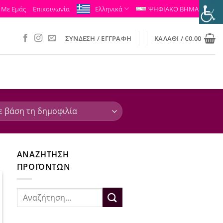
 Με Εμάς
Επικοινωνία
Ελληνικά
ΨΗΦΙΑΚΟ ΒΗΜΑ
ΣΎΝΔΕΣΗ / ΕΓΓΡΑΦΉ
ΚΑΛΆΘΙ /
€
0.00
ΑΝΑΖΉΤΗΣΗ
ΠΡΟΪΌΝΤΩΝ
Αναζήτηση
για: