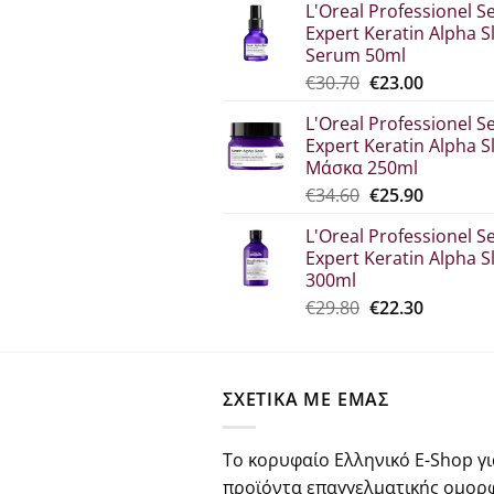
L'Oreal Professionel Se
was:
τιμή
Expert Keratin Alpha S
€44.80.
είναι:
Serum 50ml
€33.60.
Original
Η
€
30.70
€
23.00
price
τρέχου
L'Oreal Professionel Se
was:
τιμή
Expert Keratin Alpha S
€30.70.
είναι:
Μάσκα 250ml
€23.00.
Original
Η
€
34.60
€
25.90
price
τρέχου
L'Oreal Professionel Se
was:
τιμή
Expert Keratin Alpha S
€34.60.
είναι:
300ml
€25.90.
Original
Η
€
29.80
€
22.30
price
τρέχου
was:
τιμή
€29.80.
είναι:
ΣΧΕΤΙΚΑ ΜΕ ΕΜΑΣ
€22.30.
Το κορυφαίο Ελληνικό E-Shop γι
προϊόντα επαγγελματικής ομορ