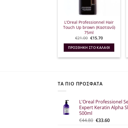
L’Oreal Professionnel Hair
Touch Up brown (Καστανό)
75ml
Original
Η
€
21.00
€
15.70
price
τρέχουσα
was:
τιμή
ΠΡΟΣΘΉΚΗ ΣΤΟ ΚΑΛΆΘΙ
€21.00.
είναι:
€15.70.
ΤΑ ΠΙΟ ΠΡΟΣΦΑΤΑ
L'Oreal Professionel Se
Expert Keratin Alpha S
500ml
Original
Η
€
44.80
€
33.60
price
τρέχου