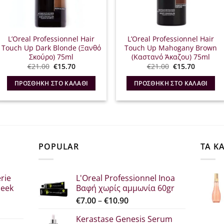
L’Oreal Professionnel Hair
L’Oreal Professionnel Hair
Touch Up Dark Blonde (Ξανθό
Touch Up Mahogany Brown
Σκούρο) 75ml
(Καστανό Άκαζου) 75ml
Original
Η
Original
Η
€
21.00
€
15.70
€
21.00
€
15.70
price
τρέχουσα
price
τρέχουσ
was:
τιμή
was:
τιμή
ΠΡΟΣΘΉΚΗ ΣΤΟ ΚΑΛΆΘΙ
ΠΡΟΣΘΉΚΗ ΣΤΟ ΚΑΛΆΘΙ
€21.00.
είναι:
€21.00.
είναι:
€15.70.
€15.70.
POPULAR
ΤΑ Κ
rie
L'Oreal Professionnel Inoa
leek
Βαφή χωρίς αμμωνία 60gr
Price
€
7.00
–
€
10.90
range:
Kerastase Genesis Serum
σα
€7.00