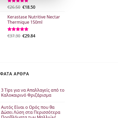
Original
Η
€
26.50
€
18.50
Βαθμολογήθηκε
με
5.00
price
τρέχουσα
από 5
Kerastase Nutritive Nectar
was:
τιμή
Thermique 150ml
€26.50.
είναι:
€18.50.
Original
Η
€
37.30
€
29.84
Βαθμολογήθηκε
με
5.00
price
τρέχουσα
από 5
was:
τιμή
€37.30.
είναι:
€29.84.
ΦΑΤΑ ΑΡΘΡΑ
3 Tips για να Απαλλαγείς από το
Καλοκαιρινό Φριζάρισμα
Δεν
υπάρχουν
Αυτός Είναι ο Ορός που θα
σχόλια
στο
Δώσει Λύση στα Περισσότερα
3
Προβλήματα των Μαλλιών!
Tips