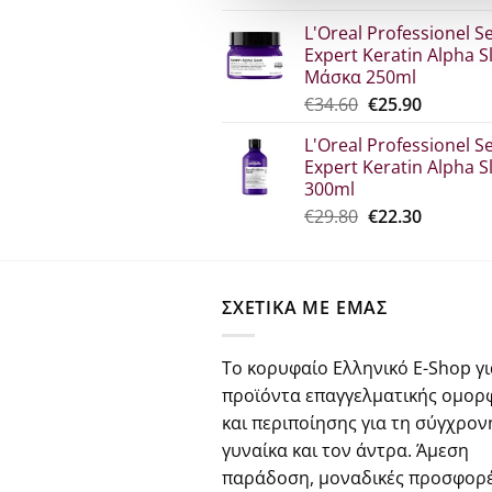
price
τρέχου
L'Oreal Professionel Se
was:
τιμή
Expert Keratin Alpha S
€30.70.
είναι:
Μάσκα 250ml
€23.00.
Original
Η
€
34.60
€
25.90
price
τρέχου
L'Oreal Professionel Se
was:
τιμή
Expert Keratin Alpha S
€34.60.
είναι:
300ml
€25.90.
Original
Η
€
29.80
€
22.30
price
τρέχου
was:
τιμή
€29.80.
είναι:
ΣΧΕΤΙΚΑ ΜΕ ΕΜΑΣ
€22.30.
Το κορυφαίο Ελληνικό E-Shop γι
προϊόντα επαγγελματικής ομορ
και περιποίησης για τη σύγχρον
γυναίκα και τον άντρα. Άμεση
παράδοση, μοναδικές προσφορέ