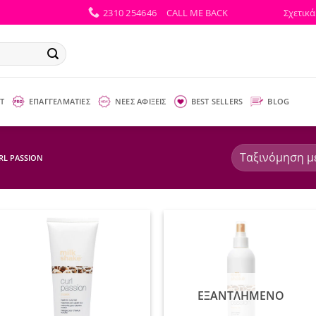
2310 254646
CALL ME BACK
Σχετικά
Τ
ΕΠΑΓΓΕΛΜΑΤΙΕΣ
ΝΕΕΣ ΑΦΙΞΕΙΣ
BEST SELLERS
BLOG
RL PASSION
ΕΞΑΝΤΛΗΜΈΝΟ