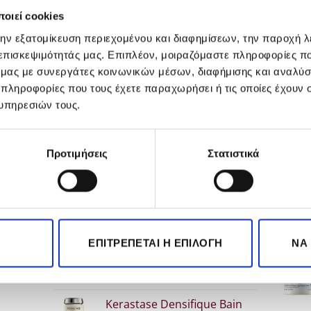
Milkshake curl passion
οιεί cookies
shampoo 300ml
€
20.50
την εξατομίκευση περιεχομένου και διαφημίσεων, την παροχή 
 επισκεψιμότητάς μας. Επιπλέον, μοιραζόμαστε πληροφορίες π
ΠΡΟΣΘΉΚΗ ΣΤΟ ΚΑΛΆΘΙ
ό μας με συνεργάτες κοινωνικών μέσων, διαφήμισης και αναλύσ
 πληροφορίες που τους έχετε παραχωρήσει ή τις οποίες έχουν σ
υπηρεσιών τους.
POPULAR
ΤΑ Κ
Προτιμήσεις
Στατιστικά
rie
L'Oreal Professionnel Inoa
leek
Βαφή χωρίς αμμωνία 60gr
Price
€
7.00
–
€
10.90
range:
ΕΠΙΤΡΈΠΕΤΑΙ Η ΕΠΙΛΟΓΉ
ΝΑ
Kerastase Genesis Serum
σα
€7.00
rie
Anti-Chute Fortifiant 90ml
through
leek
Original
Η
€
52.30
€
39.00
€10.90
price
τρέχουσα
Kerastase Densifique Bain
was:
τιμή