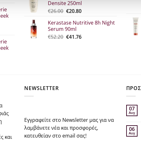
Densite 250ml
σα
€52.30.
είναι:
rie
Original
Η
€
26.00
€
20.80
€39.00.
leek
price
τρέχουσα
Kerastase Nutritive 8h Night
was:
τιμή
Serum 90ml
€26.00.
είναι:
σα
Original
Η
€
52.20
€
41.76
€20.80.
rie
price
τρέχουσα
leek
was:
τιμή
€52.20.
είναι:
€41.76.
σα
NEWSLETTER
ΠΡΟΣ
α
07
φιάς
Αυγ
Εγγραφείτε στο Newsletter μας για να
η
λαμβάνετε νέα και προσφορές,
06
Αυγ
κατευθείαν στο email σας!
ς και