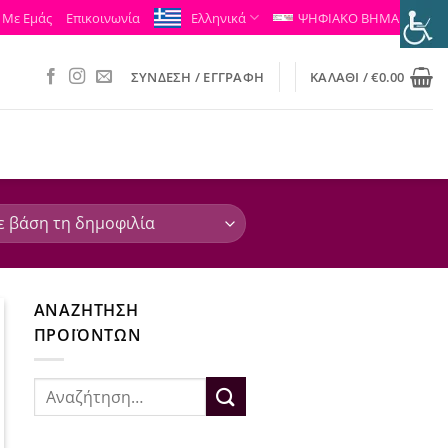
 Με Εμάς
Επικοινωνία
Ελληνικά
ΨΗΦΙΑΚΟ ΒΗΜΑ
ΣΎΝΔΕΣΗ / ΕΓΓΡΑΦΉ
ΚΑΛΆΘΙ /
€
0.00
ΑΝΑΖΉΤΗΣΗ
ΠΡΟΪΌΝΤΩΝ
Αναζήτηση
για: