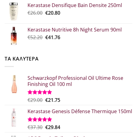
price
τρέχουσα
Kerastase Densifique Bain Densite 250ml
was:
τιμή
Original
Η
€
26.00
€52.30.
€
20.80
είναι:
price
τρέχουσα
€39.00.
was:
τιμή
Kerastase Nutritive 8h Night Serum 90ml
€26.00.
είναι:
Original
Η
€
52.20
€
41.76
€20.80.
price
τρέχουσα
was:
τιμή
€52.20.
είναι:
ΤΑ ΚΑΛΥΤΕΡΑ
€41.76.
Schwarzkopf Professional Oil Ultime Rose
Finishing Oil 100 ml
Original
Η
€
29.00
€
21.75
Βαθμολογήθηκε
με
5.00
price
τρέχουσα
από 5
Kerastase Genesis Défense Thermique 150ml
was:
τιμή
€29.00.
είναι:
€21.75.
Original
Η
€
37.30
€
29.84
Βαθμολογήθηκε
με
5.00
price
τρέχουσα
από 5