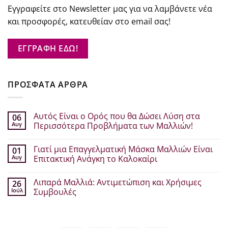
Εγγραφείτε στο Newsletter μας για να λαμβάνετε νέα
και προσφορές, κατευθείαν στο email σας!
ΕΓΓΡΑΦΗ ΕΔΩ!
ΠΡΟΣΦΑΤΑ ΑΡΘΡΑ
Αυτός Είναι ο Ορός που θα Δώσει Λύση στα
06
Αυγ
Περισσότερα Προβλήματα των Μαλλιών!
Δεν
υπάρχουν
Γιατί μια Επαγγελματική Μάσκα Μαλλιών Είναι
01
σχόλια
στο
Αυγ
Επιτακτική Ανάγκη το Καλοκαίρι
Αυτός
Είναι
Δεν
ο
υπάρχουν
Λιπαρά Μαλλιά: Αντιμετώπιση και Χρήσιμες
26
Ορός
σχόλια
που
στο
Ιούλ
Συμβουλές
θα
Γιατί
Δώσει
μια
Δεν
Λύση
Επαγγελματική
υπάρχουν
στα
Μάσκα
σχόλια
Περισσότερα
Μαλλιών
στο