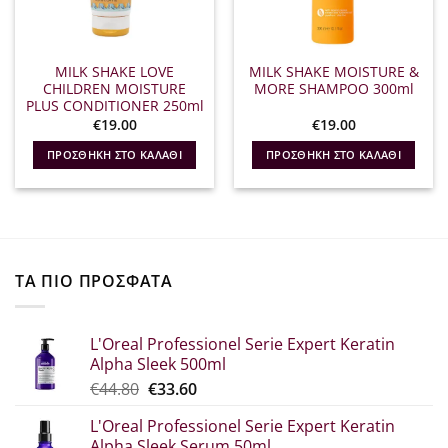
MILK SHAKE LOVE
MILK SHAKE MOISTURE &
CHILDREN MOISTURE
MORE SHAMPOO 300ml
PLUS CONDITIONER 250ml
€
19.00
€
19.00
ΠΡΟΣΘΉΚΗ ΣΤΟ ΚΑΛΆΘΙ
ΠΡΟΣΘΉΚΗ ΣΤΟ ΚΑΛΆΘΙ
ΤΑ ΠΙΟ ΠΡΟΣΦΑΤΑ
L'Oreal Professionel Serie Expert Keratin
Alpha Sleek 500ml
Original
Η
€
44.80
€
33.60
price
τρέχουσα
L'Oreal Professionel Serie Expert Keratin
was:
τιμή
Alpha Sleek Serum 50ml