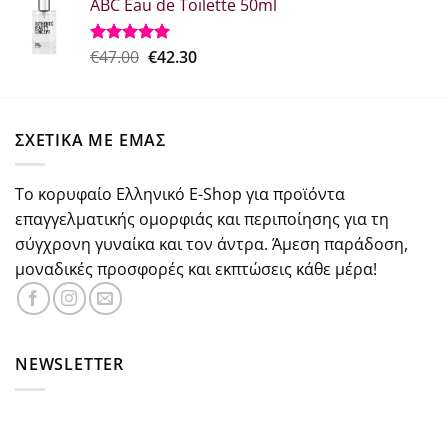
ABC Eau de Toilette 50ml
was:
τιμή
€37.30.
είναι:
€29.84.
Original
Η
€
47.00
€
42.30
Βαθμολογήθηκε
με
5.00
price
τρέχουσα
από 5
was:
τιμή
€47.00.
είναι:
ΣΧΕΤΙΚΑ ΜΕ ΕΜΑΣ
€42.30.
Το κορυφαίο Ελληνικό E-Shop για προϊόντα
επαγγελματικής ομορφιάς και περιποίησης για τη
σύγχρονη γυναίκα και τον άντρα. Άμεση παράδοση,
μοναδικές προσφορές και εκπτώσεις κάθε μέρα!
NEWSLETTER