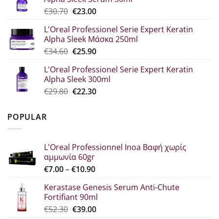
€44.80.
είναι:
Original
Η
€
30.70
€
23.00
€33.60.
price
τρέχουσα
L'Oreal Professionel Serie Expert Keratin
was:
τιμή
Alpha Sleek Μάσκα 250ml
€30.70.
είναι:
Original
Η
€
34.60
€
25.90
€23.00.
price
τρέχουσα
L'Oreal Professionel Serie Expert Keratin
was:
τιμή
Alpha Sleek 300ml
€34.60.
είναι:
Original
Η
€
29.80
€
22.30
€25.90.
price
τρέχουσα
was:
τιμή
POPULAR
€29.80.
είναι:
€22.30.
L'Oreal Professionnel Inoa Βαφή χωρίς
αμμωνία 60gr
Price
€
7.00
–
€
10.90
range:
Kerastase Genesis Serum Anti-Chute
€7.00
Fortifiant 90ml
through
Original
Η
€
52.30
€
39.00
€10.90