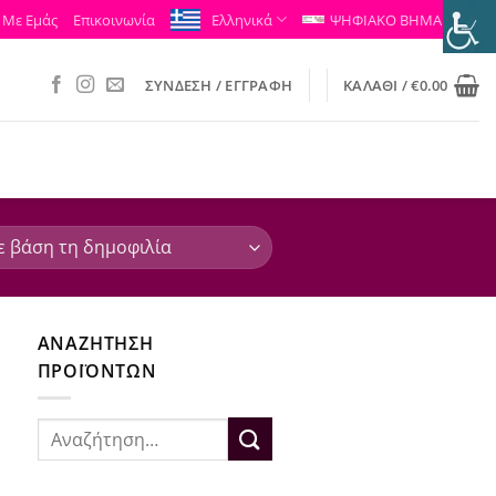
 Με Εμάς
Επικοινωνία
Ελληνικά
ΨΗΦΙΑΚΟ ΒΗΜΑ
ΣΎΝΔΕΣΗ / ΕΓΓΡΑΦΉ
ΚΑΛΆΘΙ /
€
0.00
ΑΝΑΖΉΤΗΣΗ
ΠΡΟΪΌΝΤΩΝ
Αναζήτηση
για: