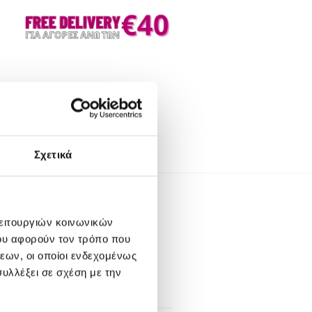
Σχετικά
ΑΛΥΤΕΡΑ
λειτουργιών κοινωνικών
ου αφορούν τον τρόπο που
Milkshake Sun and More
εων, οι οποίοι ενδεχομένως
Beauty Mask 200ml
υλλέξει σε σχέση με την
Original
Η
€
18.00
€
15.00
Βαθμολογήθηκε
με
5.00
price
τρέχουσα