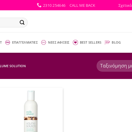
2310 254646
CALL ME BACK
Σχετικά
Τ
ΕΠΑΓΓΕΛΜΑΤΙΕΣ
ΝΕΕΣ ΑΦΙΞΕΙΣ
BEST SELLERS
BLOG
LUME SOLUTION