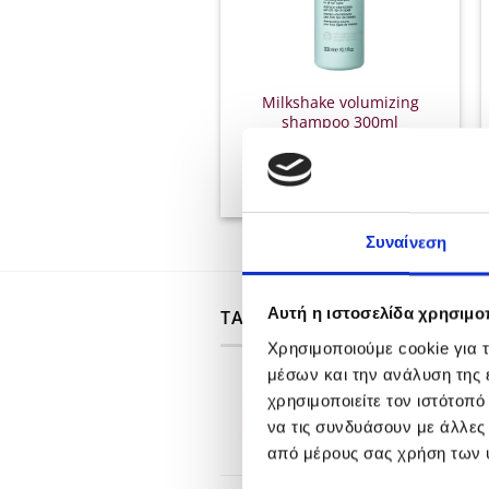
Milkshake volumizing
shampoo 300ml
€
17.00
ΠΡΟΣΘΉΚΗ ΣΤΟ ΚΑΛΆΘΙ
Συναίνεση
Αυτή η ιστοσελίδα χρησιμοπ
ΤΑ ΠΙΟ ΠΡΟΣΦΑΤΑ
Χρησιμοποιούμε cookie για 
μέσων και την ανάλυση της
L'Oreal Professionel Se
χρησιμοποιείτε τον ιστότοπ
Expert Keratin Alpha S
να τις συνδυάσουν με άλλες
500ml
από μέρους σας χρήση των 
Original
Η
€
44.80
€
33.60
price
τρέχου