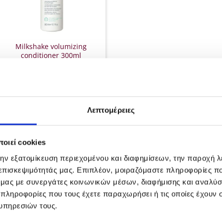
Milkshake volumizing
conditioner 300ml
€
18.00
ΠΡΟΣΘΉΚΗ ΣΤΟ ΚΑΛΆΘΙ
Λεπτομέρειες
οιεί cookies
POPULAR
ΤΑ Κ
την εξατομίκευση περιεχομένου και διαφημίσεων, την παροχή 
 επισκεψιμότητάς μας. Επιπλέον, μοιραζόμαστε πληροφορίες π
rie
L'Oreal Professionnel Inoa
ό μας με συνεργάτες κοινωνικών μέσων, διαφήμισης και αναλύσ
leek
Βαφή χωρίς αμμωνία 60gr
 πληροφορίες που τους έχετε παραχωρήσει ή τις οποίες έχουν σ
Price
€
7.00
–
€
10.90
υπηρεσιών τους.
range:
Kerastase Genesis Serum
σα
€7.00