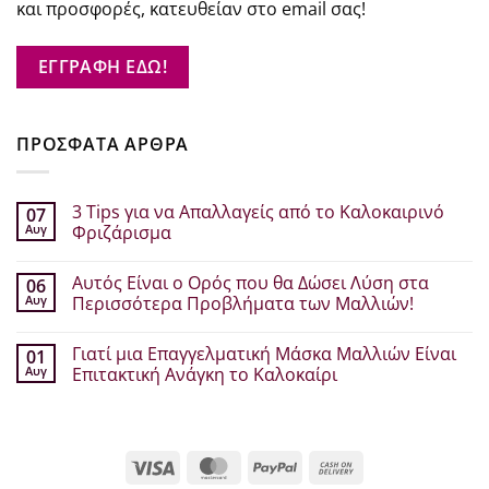
και προσφορές, κατευθείαν στο email σας!
ΕΓΓΡΑΦΗ ΕΔΩ!
ΠΡΟΣΦΑΤΑ ΑΡΘΡΑ
3 Tips για να Απαλλαγείς από το Καλοκαιρινό
07
Αυγ
Φριζάρισμα
Δεν
υπάρχουν
Αυτός Είναι ο Ορός που θα Δώσει Λύση στα
06
σχόλια
στο
Αυγ
Περισσότερα Προβλήματα των Μαλλιών!
3
Tips
Δεν
για
υπάρχουν
Γιατί μια Επαγγελματική Μάσκα Μαλλιών Είναι
01
να
σχόλια
Απαλλαγείς
στο
Αυγ
Επιτακτική Ανάγκη το Καλοκαίρι
από
Αυτός
το
Είναι
Δεν
Καλοκαιρινό
ο
υπάρχουν
Φριζάρισμα
Ορός
σχόλια
που
στο
θα
Γιατί
Visa
MasterCard
PayPal
Cash
Δώσει
μια
Λύση
Επαγγελματική