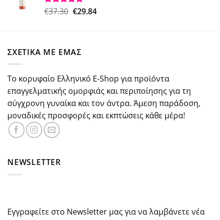
€18.50.
Original
Η
€
37.30
€
29.84
Βαθμολογήθηκε
με
5.00
price
τρέχουσα
από 5
was:
τιμή
€37.30.
είναι:
ΣΧΕΤΙΚΑ ΜΕ ΕΜΑΣ
€29.84.
Το κορυφαίο Ελληνικό E-Shop για προϊόντα
επαγγελματικής ομορφιάς και περιποίησης για τη
σύγχρονη γυναίκα και τον άντρα. Άμεση παράδοση,
μοναδικές προσφορές και εκπτώσεις κάθε μέρα!
NEWSLETTER
Εγγραφείτε στο Newsletter μας για να λαμβάνετε νέα