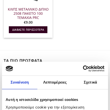
ΚΛΙΠΣ ΜΕΤΑΛΛΙΚΟ ΔΙΠΛΟ
2508 ΠΑΚΕΤΟ 100
ΤΕΜΑΧΙΑ PRC
€
9.00
ΔΙΑΒΆΣΤΕ ΠΕΡΙΣΣΌΤΕΡΑ
ΤΑ ΠΙΟ ΠΡΟΣΦΑΤΑ
L'Oreal Professionel Serie Expert Keratin
Alpha Sleek 500ml
Συναίνεση
Λεπτομέρειες
Σχετικά
Original
Η
€
44.80
€
33.60
price
τρέχουσα
L'Oreal Professionel Serie Expert Keratin
was:
τιμή
Αυτή η ιστοσελίδα χρησιμοποιεί cookies
Alpha Sleek Serum 50ml
€44.80.
είναι:
Original
Η
€
30.70
€
23.00
€33.60.
Χρησιμοποιούμε cookie για την εξατομίκευση