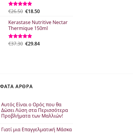
Original
Η
€
26.50
€
18.50
Βαθμολογήθηκε
με
5.00
price
τρέχουσα
από 5
Kerastase Nutritive Nectar
was:
τιμή
Thermique 150ml
€26.50.
είναι:
€18.50.
Original
Η
€
37.30
€
29.84
Βαθμολογήθηκε
με
5.00
price
τρέχουσα
από 5
was:
τιμή
€37.30.
είναι:
€29.84.
ΦΑΤΑ ΑΡΘΡΑ
Αυτός Είναι ο Ορός που θα
Δώσει Λύση στα Περισσότερα
Προβλήματα των Μαλλιών!
Δεν
υπάρχουν
Γιατί μια Επαγγελματική Μάσκα
σχόλια