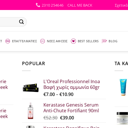
2310 254646
CALL ME BACK
Σχετικά
ΕΤ
ΕΠΑΓΓΕΛΜΑΤΙΕΣ
ΝΕΕΣ ΑΦΙΞΕΙΣ
BEST SELLERS
BLOG
POPULAR
ΤΑ Κ
rie
L'Oreal Professionnel Inoa
leek
Βαφή χωρίς αμμωνία 60gr
Price
€
7.00
–
€
10.90
range:
Kerastase Genesis Serum
σα
€7.00
rie
Anti-Chute Fortifiant 90ml
through
leek
Original
Η
€
52.30
€
39.00
€10.90
price
τρέχουσα