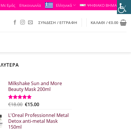
 Με Εμάς
Επικοινωνία
Ελληνικά
ΨΗΦΙΑΚΟ ΒΗΜΑ
ΣΎΝΔΕΣΗ / ΕΓΓΡΑΦΉ
ΚΑΛΆΘΙ /
€
0.00
ΑΛΥΤΕΡΑ
Milkshake Sun and More
Beauty Mask 200ml
Original
Η
€
18.00
€
15.00
Βαθμολογήθηκε
με
5.00
price
τρέχουσα
από 5
L'Oreal Professionnel Metal
was:
τιμή
Detox anti-metal Mask
€18.00.
είναι:
150ml
€15.00.