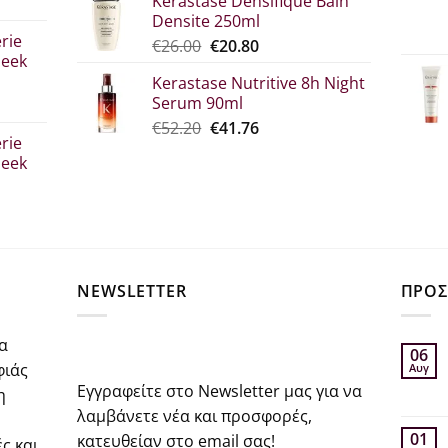
Kerastase Densifique Bain
was:
τιμή
Densite 250ml
σα
€52.30.
είναι:
rie
Original
Η
€
26.00
€
20.80
€39.00.
leek
price
τρέχουσα
Kerastase Nutritive 8h Night
was:
τιμή
Serum 90ml
€26.00.
είναι:
σα
Original
Η
€
52.20
€
41.76
€20.80.
rie
price
τρέχουσα
leek
was:
τιμή
€52.20.
είναι:
€41.76.
σα
NEWSLETTER
ΠΡΟΣ
α
06
φιάς
Αυγ
Εγγραφείτε στο Newsletter μας για να
η
λαμβάνετε νέα και προσφορές,
01
κατευθείαν στο email σας!
ς και