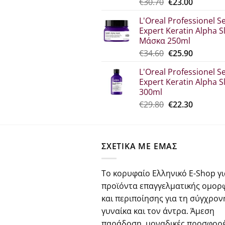
Original
Η
€
30.70
€
23.00
price
τρέχου
L'Oreal Professionel Se
was:
τιμή
Expert Keratin Alpha S
€30.70.
είναι:
Μάσκα 250ml
€23.00.
Original
Η
€
34.60
€
25.90
price
τρέχου
L'Oreal Professionel Se
was:
τιμή
Expert Keratin Alpha S
€34.60.
είναι:
300ml
€25.90.
Original
Η
€
29.80
€
22.30
price
τρέχου
was:
τιμή
€29.80.
είναι:
ΣΧΕΤΙΚΑ ΜΕ ΕΜΑΣ
€22.30.
Το κορυφαίο Ελληνικό E-Shop γι
προϊόντα επαγγελματικής ομορ
και περιποίησης για τη σύγχρον
γυναίκα και τον άντρα. Άμεση
παράδοση, μοναδικές προσφορέ