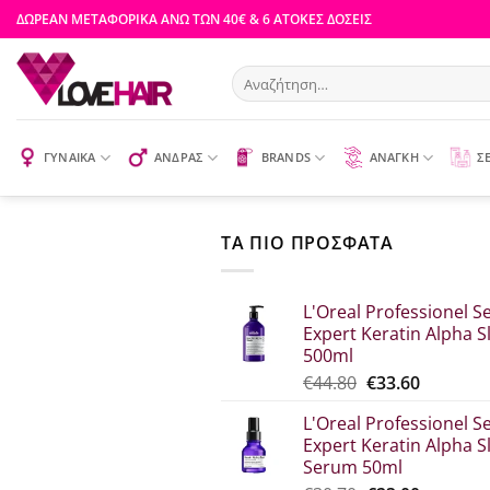
Μετάβαση
ΔΩΡΕΑΝ ΜΕΤΑΦΟΡΙΚΑ ΑΝΩ ΤΩΝ 40€ & 6 ΑΤΟΚΕΣ ΔΟΣΕΙΣ
στο
περιεχόμενο
Αναζήτηση
για:
ΓΥΝΑΙΚΑ
ΑΝΔΡΑΣ
BRANDS
ΑΝΑΓΚΗ
Σ
ΤΑ ΠΙΟ ΠΡΟΣΦΑΤΑ
L'Oreal Professionel Se
Expert Keratin Alpha S
500ml
Original
Η
€
44.80
€
33.60
price
τρέχου
L'Oreal Professionel Se
was:
τιμή
Expert Keratin Alpha S
€44.80.
είναι:
Serum 50ml
€33.60.