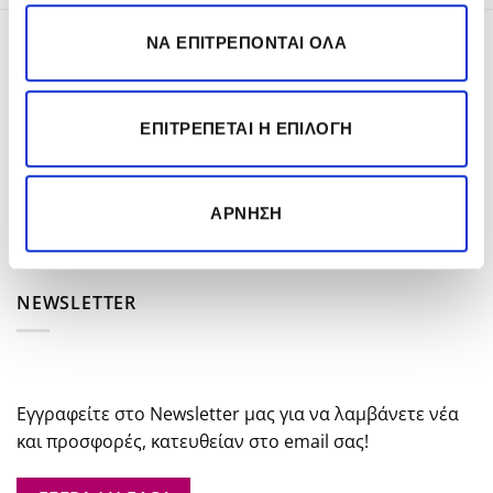
was:
τιμή
€37.30.
είναι:
ΝΑ ΕΠΙΤΡΈΠΟΝΤΑΙ ΌΛΑ
ΣΧΕΤΙΚΑ ΜΕ ΕΜΑΣ
€29.84.
Το κορυφαίο Ελληνικό E-Shop για προϊόντα
ΕΠΙΤΡΈΠΕΤΑΙ Η ΕΠΙΛΟΓΉ
επαγγελματικής ομορφιάς και περιποίησης για τη
σύγχρονη γυναίκα και τον άντρα. Άμεση παράδοση,
μοναδικές προσφορές και εκπτώσεις κάθε μέρα!
ΆΡΝΗΣΗ
NEWSLETTER
Εγγραφείτε στο Newsletter μας για να λαμβάνετε νέα
και προσφορές, κατευθείαν στο email σας!