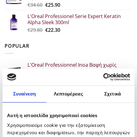
Original
Η
€
34.60
€
25.90
€23.00.
price
τρέχουσα
L'Oreal Professionel Serie Expert Keratin
was:
τιμή
Alpha Sleek 300ml
€34.60.
είναι:
Original
Η
€
29.80
€
22.30
€25.90.
price
τρέχουσα
was:
τιμή
POPULAR
€29.80.
είναι:
€22.30.
L'Oreal Professionnel Inoa Βαφή χωρίς
αμμωνία 60gr
Price
€
7.00
–
€
10.90
range:
Kerastase Genesis Serum Anti-Chute
€7.00
Συναίνεση
Λεπτομέρειες
Σχετικά
Fortifiant 90ml
through
Original
Η
€
52.30
€
39.00
€10.90
price
τρέχουσα
Kerastase Densifique Bain Densite 250ml
was:
τιμή
Αυτή η ιστοσελίδα χρησιμοποιεί cookies
Original
Η
€
26.00
€52.30.
€
20.80
είναι:
Χρησιμοποιούμε cookie για την εξατομίκευση
price
τρέχουσα
€39.00.
περιεχομένου και διαφημίσεων, την παροχή λειτουργιών
was:
τιμή