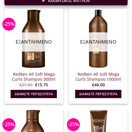
ΚΑΘΑΡΙΣΜΟΣ ΦΙΛΤΡΩΝ
-25%
ΕΞΑΝΤΛΗΜΈΝΟ
ΕΞΑΝΤΛΗΜΈΝΟ
Redken All Soft Mega
Redken All Soft Mega
Curls Shampoo 300ml
Curls Shampoo 1000ml
Original
Η
€
21.00
€
15.75
€
46.00
price
τρέχουσα
was:
τιμή
ΔΙΑΒΆΣΤΕ ΠΕΡΙΣΣΌΤΕΡΑ
ΔΙΑΒΆΣΤΕ ΠΕΡΙΣΣΌΤΕΡΑ
€21.00.
είναι:
€15.75.
-25%
-25%