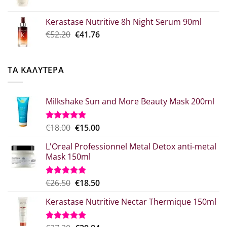
price
τρέχουσα
€39.00.
was:
τιμή
Kerastase Nutritive 8h Night Serum 90ml
€26.00.
είναι:
Original
Η
€
52.20
€
41.76
€20.80.
price
τρέχουσα
was:
τιμή
€52.20.
είναι:
ΤΑ ΚΑΛΥΤΕΡΑ
€41.76.
Milkshake Sun and More Beauty Mask 200ml
Original
Η
€
18.00
€
15.00
Βαθμολογήθηκε
με
5.00
price
τρέχουσα
από 5
L'Oreal Professionnel Metal Detox anti-metal
was:
τιμή
Mask 150ml
€18.00.
είναι:
€15.00.
Original
Η
€
26.50
€
18.50
Βαθμολογήθηκε
με
5.00
price
τρέχουσα
από 5
Kerastase Nutritive Nectar Thermique 150ml
was:
τιμή
€26.50.
είναι:
€18.50.