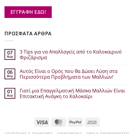
ΕΓΓΡΑΦΗ ΕΔΩ!
ΠΡΟΣΦΑΤΑ ΑΡΘΡΑ
3 Tips για να Απαλλαγείς από το Καλοκαιρινό
07
Αυγ
Φριζάρισμα
Δεν
υπάρχουν
Αυτός Είναι ο Ορός που θα Δώσει Λύση στα
06
σχόλια
στο
Αυγ
Περισσότερα Προβλήματα των Μαλλιών!
3
Tips
Δεν
για
υπάρχουν
Γιατί μια Επαγγελματική Μάσκα Μαλλιών Είναι
01
να
σχόλια
Απαλλαγείς
στο
Αυγ
Επιτακτική Ανάγκη το Καλοκαίρι
από
Αυτός
το
Είναι
Δεν
Καλοκαιρινό
ο
υπάρχουν
Φριζάρισμα
Ορός
σχόλια
που
στο
θα
Γιατί
Visa
MasterCard
PayPal
Cash
Δώσει
μια
Λύση
Επαγγελματική
On
στα
Μάσκα
Περισσότερα
Μαλλιών
ΑΠΟΣΤΟΛΈΣ & ΠΛΗΡΩΜΈΣ
ΕΠΙΚΟΙΝΩΝΊΑ
ΌΡΟΙ & ΠΡΟΫΠΟΘΈΣΕΙΣ