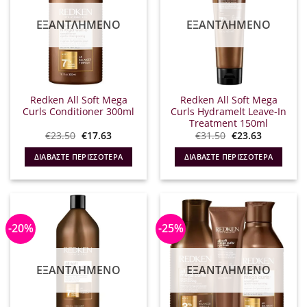
ΕΞΑΝΤΛΗΜΈΝΟ
ΕΞΑΝΤΛΗΜΈΝΟ
Redken All Soft Mega
Redken All Soft Mega
Curls Conditioner 300ml
Curls Hydramelt Leave-In
Treatment 150ml
Original
Η
Original
Η
€
23.50
€
17.63
€
31.50
€
23.63
price
τρέχουσα
price
τρέχουσα
was:
τιμή
was:
τιμή
ΔΙΑΒΆΣΤΕ ΠΕΡΙΣΣΌΤΕΡΑ
ΔΙΑΒΆΣΤΕ ΠΕΡΙΣΣΌΤΕΡΑ
€23.50.
είναι:
€31.50.
είναι:
€17.63.
€23.63.
-20%
-25%
ΕΞΑΝΤΛΗΜΈΝΟ
ΕΞΑΝΤΛΗΜΈΝΟ