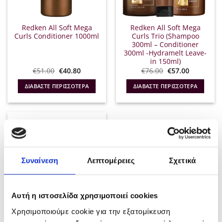
Redken All Soft Mega
Redken All Soft Mega
Curls Conditioner 1000ml
Curls Trio (Shampoo
300ml – Conditioner
300ml -Hydramelt Leave-
in 150ml)
Original
Η
Original
Η
€
51.00
€
40.80
€
76.00
€
57.00
price
τρέχουσα
price
τρέχουσα
was:
τιμή
was:
τιμή
ΔΙΑΒΆΣΤΕ ΠΕΡΙΣΣΌΤΕΡΑ
ΔΙΑΒΆΣΤΕ ΠΕΡΙΣΣΌΤΕΡΑ
€51.00.
είναι:
€76.00.
είναι:
€40.80.
€57.00.
-25%
Συναίνεση
Λεπτομέρειες
Σχετικά
ΕΞΑΝΤΛΗΜΈΝΟ
Αυτή η ιστοσελίδα χρησιμοποιεί cookies
Χρησιμοποιούμε cookie για την εξατομίκευση