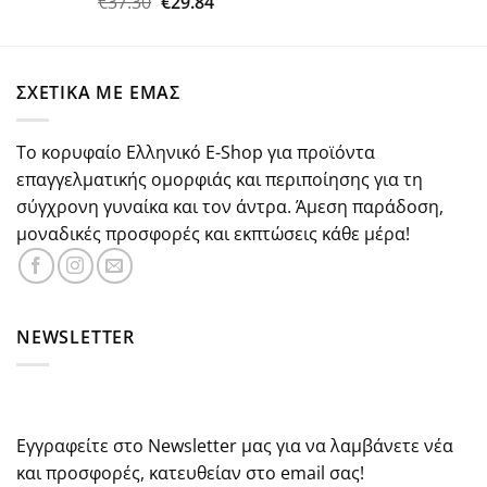
Original
Η
€
37.30
€
29.84
Βαθμολογήθηκε
με
5.00
price
τρέχουσα
από 5
was:
τιμή
€37.30.
είναι:
ΣΧΕΤΙΚΑ ΜΕ ΕΜΑΣ
€29.84.
Το κορυφαίο Ελληνικό E-Shop για προϊόντα
επαγγελματικής ομορφιάς και περιποίησης για τη
σύγχρονη γυναίκα και τον άντρα. Άμεση παράδοση,
μοναδικές προσφορές και εκπτώσεις κάθε μέρα!
NEWSLETTER
Εγγραφείτε στο Newsletter μας για να λαμβάνετε νέα
και προσφορές, κατευθείαν στο email σας!