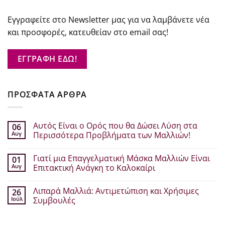
Εγγραφείτε στο Newsletter μας για να λαμβάνετε νέα
και προσφορές, κατευθείαν στο email σας!
ΕΓΓΡΑΦΗ ΕΔΩ!
ΠΡΟΣΦΑΤΑ ΑΡΘΡΑ
Αυτός Είναι ο Ορός που θα Δώσει Λύση στα
06
Αυγ
Περισσότερα Προβλήματα των Μαλλιών!
Δεν
υπάρχουν
Γιατί μια Επαγγελματική Μάσκα Μαλλιών Είναι
01
σχόλια
στο
Αυγ
Επιτακτική Ανάγκη το Καλοκαίρι
Αυτός
Είναι
Δεν
ο
υπάρχουν
Λιπαρά Μαλλιά: Αντιμετώπιση και Χρήσιμες
26
Ορός
σχόλια
που
στο
Ιούλ
Συμβουλές
θα
Γιατί
Δώσει
μια
Δεν
Λύση
Επαγγελματική
υπάρχουν
στα
Μάσκα
σχόλια