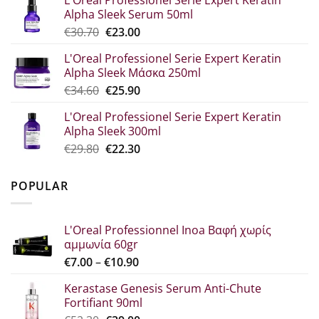
was:
τιμή
σελίδα
Alpha Sleek Serum 50ml
€44.80.
είναι:
του
Original
Η
€
30.70
€
23.00
€33.60.
προϊόντος
price
τρέχουσα
L'Oreal Professionel Serie Expert Keratin
was:
τιμή
Alpha Sleek Μάσκα 250ml
€30.70.
είναι:
Original
Η
€
34.60
€
25.90
€23.00.
price
τρέχουσα
L'Oreal Professionel Serie Expert Keratin
was:
τιμή
Alpha Sleek 300ml
€34.60.
είναι:
Original
Η
€
29.80
€
22.30
€25.90.
price
τρέχουσα
was:
τιμή
POPULAR
€29.80.
είναι:
€22.30.
L'Oreal Professionnel Inoa Βαφή χωρίς
αμμωνία 60gr
Price
€
7.00
–
€
10.90
range:
Kerastase Genesis Serum Anti-Chute
€7.00
Fortifiant 90ml
through