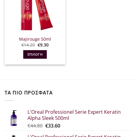
Majirouge 50ml
Original
Η
€
14.20
€
9.30
price
τρέχουσα
was:
τιμή
ΕΠΙΛΟΓΉ
€14.20.
είναι:
€9.30.
Αυτό
το
προϊόν
έχει
πολλαπλές
ΤΑ ΠΙΟ ΠΡΟΣΦΑΤΑ
παραλλαγές.
Οι
επιλογές
L'Oreal Professionel Serie Expert Keratin
μπορούν
Alpha Sleek 500ml
να
Original
Η
€
44.80
€
33.60
επιλεγούν
price
τρέχουσα
στη
L'Oreal Professionel Serie Expert Keratin