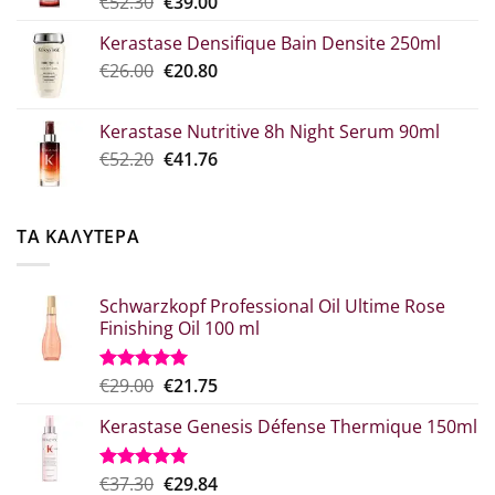
Original
Η
€
52.30
€
39.00
€10.90
price
τρέχουσα
Kerastase Densifique Bain Densite 250ml
was:
τιμή
Original
Η
€
26.00
€52.30.
€
20.80
είναι:
price
τρέχουσα
€39.00.
was:
τιμή
Kerastase Nutritive 8h Night Serum 90ml
€26.00.
είναι:
Original
Η
€
52.20
€
41.76
€20.80.
price
τρέχουσα
was:
τιμή
€52.20.
είναι:
ΤΑ ΚΑΛΥΤΕΡΑ
€41.76.
Schwarzkopf Professional Oil Ultime Rose
Finishing Oil 100 ml
Original
Η
€
29.00
€
21.75
Βαθμολογήθηκε
με
5.00
price
τρέχουσα
από 5
Kerastase Genesis Défense Thermique 150ml
was:
τιμή
€29.00.
είναι:
€21.75.
Original
Η
€
37.30
€
29.84
Βαθμολογήθηκε