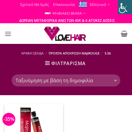
Μετάβαση
Σχετικά Με Εμάς
Επικοινωνία
Ελληνικά
στο
ΨΗΦΙΑΚΟ ΒΗΜΑ
περιεχόμενο
ΔΩΡΕΑΝ ΜΕΤΑΦΟΡΙΚΑ ΑΝΩ ΤΩΝ 40€ & 6 ΑΤΟΚΕΣ ΔΟΣΕΙΣ
ΑΡΧΙΚΉ ΣΕΛΊΔΑ
/
ΠΡΟΪΌΝ ΑΠΌΧΡΩΣΗ MAJIROUGE
/
5.56
ΦΙΛΤΡΆΡΙΣΜΑ
-35%