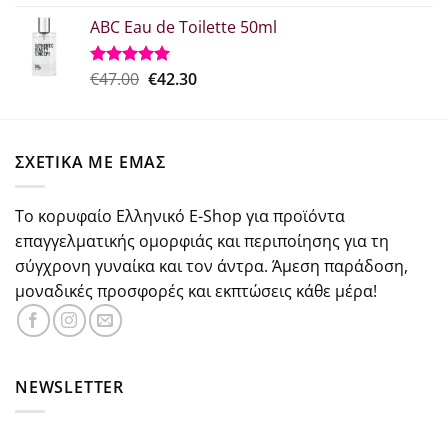
με
5.00
price
τρέχουσα
από 5
ABC Eau de Toilette 50ml
was:
τιμή
€37.30.
είναι:
€29.84.
Original
Η
€
47.00
€
42.30
Βαθμολογήθηκε
με
5.00
price
τρέχουσα
από 5
was:
τιμή
€47.00.
είναι:
ΣΧΕΤΙΚΑ ΜΕ ΕΜΑΣ
€42.30.
Το κορυφαίο Ελληνικό E-Shop για προϊόντα
επαγγελματικής ομορφιάς και περιποίησης για τη
σύγχρονη γυναίκα και τον άντρα. Άμεση παράδοση,
μοναδικές προσφορές και εκπτώσεις κάθε μέρα!
NEWSLETTER