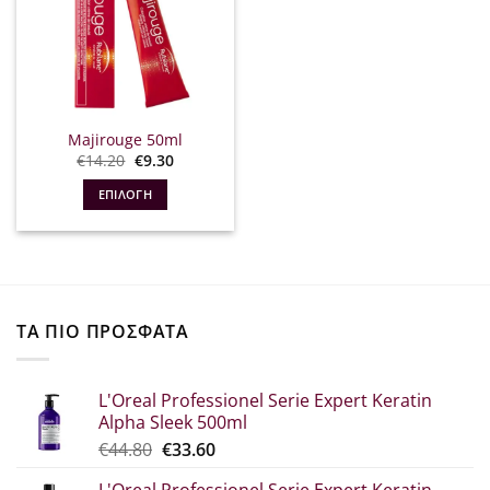
Majirouge 50ml
Original
Η
€
14.20
€
9.30
price
τρέχουσα
was:
τιμή
ΕΠΙΛΟΓΉ
€14.20.
είναι:
€9.30.
Αυτό
το
προϊόν
έχει
πολλαπλές
ΤΑ ΠΙΟ ΠΡΟΣΦΑΤΑ
παραλλαγές.
Οι
επιλογές
L'Oreal Professionel Serie Expert Keratin
μπορούν
Alpha Sleek 500ml
να
Original
Η
€
44.80
€
33.60
επιλεγούν
price
τρέχουσα
στη
L'Oreal Professionel Serie Expert Keratin