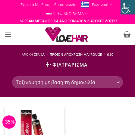
Μετάβαση
Σχετικά Με Εμάς
Επικοινωνία
Ελληνικά
στο
ΨΗΦΙΑΚΟ ΒΗΜΑ
περιεχόμενο
ΔΩΡΕΑΝ ΜΕΤΑΦΟΡΙΚΑ ΑΝΩ ΤΩΝ 40€ & 6 ΑΤΟΚΕΣ ΔΟΣΕΙΣ
ΑΡΧΙΚΉ ΣΕΛΊΔΑ
/
ΠΡΟΪΌΝ ΑΠΌΧΡΩΣΗ MAJIROUGE
/
6.60
ΦΙΛΤΡΆΡΙΣΜΑ
-35%