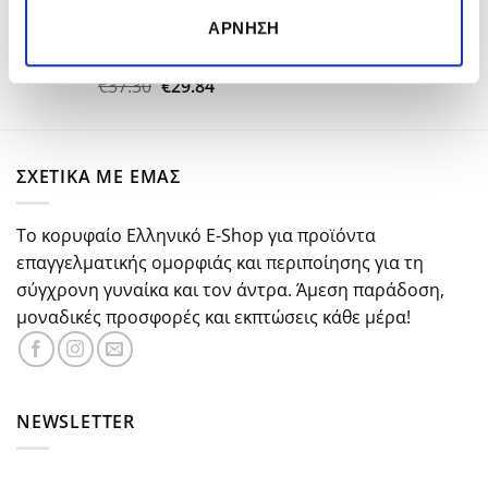
με
5.00
price
τρέχουσα
από 5
Kerastase Nutritive Nectar Thermique 150ml
ΆΡΝΗΣΗ
was:
τιμή
€26.50.
είναι:
€18.50.
Original
Η
€
37.30
€
29.84
Βαθμολογήθηκε
με
5.00
price
τρέχουσα
από 5
was:
τιμή
€37.30.
είναι:
ΣΧΕΤΙΚΑ ΜΕ ΕΜΑΣ
€29.84.
Το κορυφαίο Ελληνικό E-Shop για προϊόντα
επαγγελματικής ομορφιάς και περιποίησης για τη
σύγχρονη γυναίκα και τον άντρα. Άμεση παράδοση,
μοναδικές προσφορές και εκπτώσεις κάθε μέρα!
NEWSLETTER