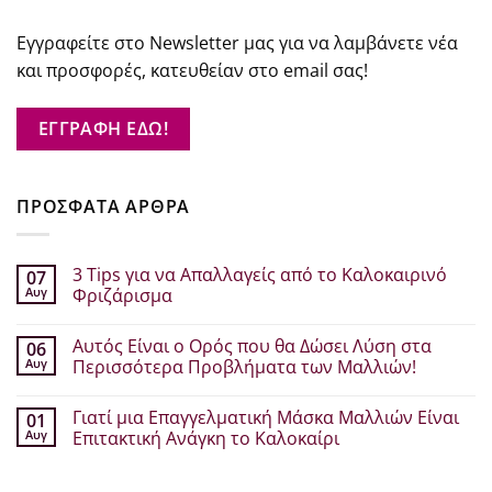
Εγγραφείτε στο Newsletter μας για να λαμβάνετε νέα
και προσφορές, κατευθείαν στο email σας!
ΕΓΓΡΑΦΗ ΕΔΩ!
ΠΡΟΣΦΑΤΑ ΑΡΘΡΑ
3 Tips για να Απαλλαγείς από το Καλοκαιρινό
07
Αυγ
Φριζάρισμα
Δεν
υπάρχουν
Αυτός Είναι ο Ορός που θα Δώσει Λύση στα
06
σχόλια
στο
Αυγ
Περισσότερα Προβλήματα των Μαλλιών!
3
Tips
Δεν
για
υπάρχουν
Γιατί μια Επαγγελματική Μάσκα Μαλλιών Είναι
01
να
σχόλια
Απαλλαγείς
στο
Αυγ
Επιτακτική Ανάγκη το Καλοκαίρι
από
Αυτός
το
Είναι
Δεν
Καλοκαιρινό
ο
υπάρχουν
Φριζάρισμα
Ορός
σχόλια