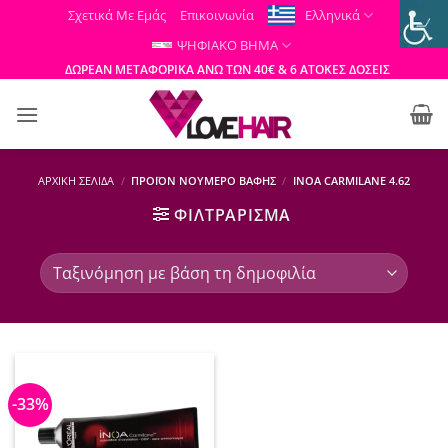
Μετάβαση
Σχετικά Με Εμάς
Επικοινωνία
Ελληνικά
στο
ΨΗΦΙΑΚΟ ΒΗΜΑ
περιεχόμενο
ΔΩΡΕΑΝ ΜΕΤΑΦΟΡΙΚΑ ΑΝΩ ΤΩΝ 40€ & 6 ΑΤΟΚΕΣ ΔΟΣΕΙΣ
ΑΡΧΙΚΉ ΣΕΛΊΔΑ
/
ΠΡΟΪΌΝ ΝΟΎΜΕΡΟ ΒΑΦΉΣ
/
INOA CARMILANE 4.62
ΦΙΛΤΡΆΡΙΣΜΑ
-33%