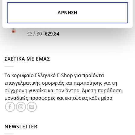
Original
Η
€
26.50
€
18.50
Βαθμολογήθηκε
με
5.00
price
τρέχουσα
ΆΡΝΗΣΗ
από 5
Kerastase Nutritive Nectar Thermique 150ml
was:
τιμή
€26.50.
είναι:
€18.50.
Original
Η
€
37.30
€
29.84
Βαθμολογήθηκε
με
5.00
price
τρέχουσα
από 5
was:
τιμή
€37.30.
είναι:
ΣΧΕΤΙΚΑ ΜΕ ΕΜΑΣ
€29.84.
Το κορυφαίο Ελληνικό E-Shop για προϊόντα
επαγγελματικής ομορφιάς και περιποίησης για τη
σύγχρονη γυναίκα και τον άντρα. Άμεση παράδοση,
μοναδικές προσφορές και εκπτώσεις κάθε μέρα!
NEWSLETTER