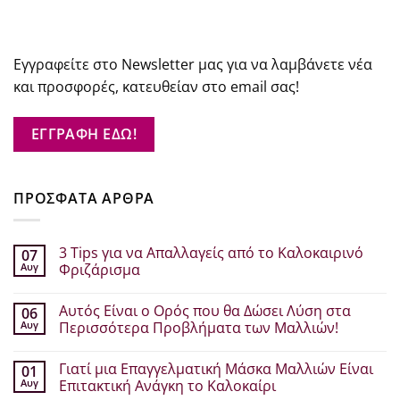
Εγγραφείτε στο Newsletter μας για να λαμβάνετε νέα
και προσφορές, κατευθείαν στο email σας!
ΕΓΓΡΑΦΗ ΕΔΩ!
ΠΡΟΣΦΑΤΑ ΑΡΘΡΑ
3 Tips για να Απαλλαγείς από το Καλοκαιρινό
07
Αυγ
Φριζάρισμα
Δεν
υπάρχουν
Αυτός Είναι ο Ορός που θα Δώσει Λύση στα
06
σχόλια
στο
Αυγ
Περισσότερα Προβλήματα των Μαλλιών!
3
Tips
Δεν
για
υπάρχουν
Γιατί μια Επαγγελματική Μάσκα Μαλλιών Είναι
01
να
σχόλια
Απαλλαγείς
στο
Αυγ
Επιτακτική Ανάγκη το Καλοκαίρι
από
Αυτός