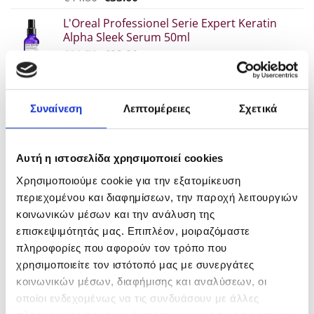
price
τρέχουσα
στη
L'Oreal Professionel Serie Expert Keratin
was:
τιμή
σελίδα
Alpha Sleek Serum 50ml
€44.80.
είναι:
του
Original
Η
€
30.70
€
23.00
€33.60.
προϊόντος
price
τρέχουσα
L'Oreal Professionel Serie Expert Keratin
was:
τιμή
Alpha Sleek Μάσκα 250ml
€30.70.
είναι:
Συναίνεση
Λεπτομέρειες
Σχετικά
Original
Η
€
34.60
€
25.90
€23.00.
price
τρέχουσα
L'Oreal Professionel Serie Expert Keratin
was:
τιμή
Alpha Sleek 300ml
€34.60.
είναι:
Αυτή η ιστοσελίδα χρησιμοποιεί cookies
Original
Η
€
29.80
€
22.30
€25.90.
Χρησιμοποιούμε cookie για την εξατομίκευση
price
τρέχουσα
was:
τιμή
περιεχομένου και διαφημίσεων, την παροχή λειτουργιών
POPULAR
€29.80.
είναι:
κοινωνικών μέσων και την ανάλυση της
€22.30.
επισκεψιμότητάς μας. Επιπλέον, μοιραζόμαστε
πληροφορίες που αφορούν τον τρόπο που
L'Oreal Professionnel Inoa Βαφή χωρίς
αμμωνία 60gr
χρησιμοποιείτε τον ιστότοπό μας με συνεργάτες
Price
€
7.00
–
€
10.90
κοινωνικών μέσων, διαφήμισης και αναλύσεων, οι
range:
οποίοι ενδεχομένως να τις συνδυάσουν με άλλες
Kerastase Genesis Serum Anti-Chute
€7.00