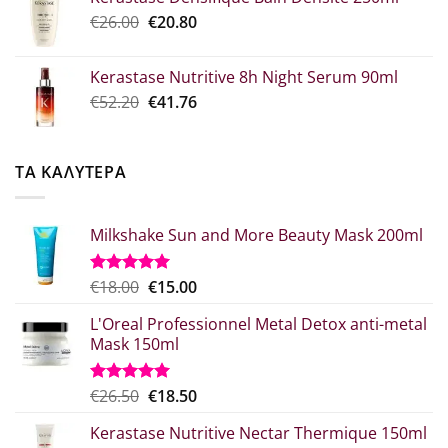
was:
τιμή
Original
Η
€
26.00
€52.30.
€
20.80
είναι:
price
τρέχουσα
€39.00.
was:
τιμή
Kerastase Nutritive 8h Night Serum 90ml
€26.00.
είναι:
Original
Η
€
52.20
€
41.76
€20.80.
price
τρέχουσα
was:
τιμή
€52.20.
είναι:
ΤΑ ΚΑΛΥΤΕΡΑ
€41.76.
Milkshake Sun and More Beauty Mask 200ml
Original
Η
€
18.00
€
15.00
Βαθμολογήθηκε
με
5.00
price
τρέχουσα
από 5
L'Oreal Professionnel Metal Detox anti-metal
was:
τιμή
Mask 150ml
€18.00.
είναι:
€15.00.
Original
Η
€
26.50
€
18.50
Βαθμολογήθηκε
με
5.00
price
τρέχουσα
από 5
Kerastase Nutritive Nectar Thermique 150ml
was:
τιμή