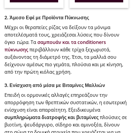
€201.00.
είναι:
€33.20.
είναι:
€160.80.
€26.56.
2. Άμεσο Εφέ με Προϊόντα Πύκνωσης
Μέχρι οι θεραπείες ρίζας να δείξουν τα μόνιμα
αποτελέσματά τους, χρειάζεσαι λύσεις που δίνουν
όγκο
τώρα
. Τα
σαμπουάν και τα conditioners
πύκνωσης
περιβάλλουν κάθε τρίχα ξεχωριστά,
αυξάνοντας τη διάμετρό της. Έτσι, τα μαλλιά σου
δείχνουν αμέσως πιο γεμάτα, πλούσια και με κίνηση,
από την πρώτη κιόλας χρήση.
3. Ενίσχυση από μέσα με Βιταμίνες Μαλλιών
Επειδή οι ορμονικές αλλαγές επηρεάζουν την
απορρόφηση των θρεπτικών συστατικών, η εσωτερική
ενίσχυση είναι απαραίτητη. Εξειδικευμένα
συμπληρώματα διατροφής και βιταμίνες
πλούσιες σε
βιοτίνη, ψευδάργυρο, σίδηρο και αμινοξέα, δίνουν
στο σώμα τα δομικά στοιχεία που χρειάζεται για να