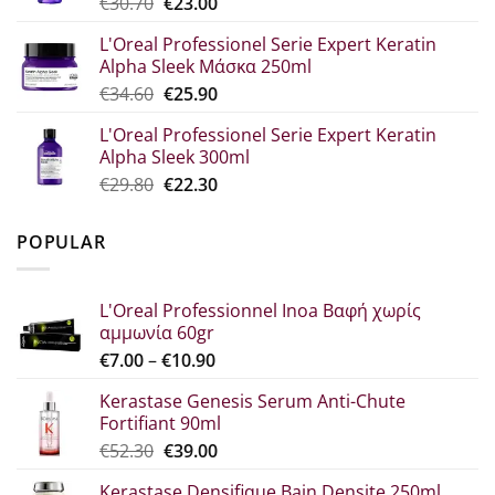
Original
Η
€
30.70
€
23.00
€33.60.
price
τρέχουσα
L'Oreal Professionel Serie Expert Keratin
was:
τιμή
Alpha Sleek Μάσκα 250ml
€30.70.
είναι:
Original
Η
€
34.60
€
25.90
€23.00.
price
τρέχουσα
L'Oreal Professionel Serie Expert Keratin
was:
τιμή
Alpha Sleek 300ml
€34.60.
είναι:
Original
Η
€
29.80
€
22.30
€25.90.
price
τρέχουσα
was:
τιμή
POPULAR
€29.80.
είναι:
€22.30.
L'Oreal Professionnel Inoa Βαφή χωρίς
αμμωνία 60gr
Price
€
7.00
–
€
10.90
range:
Kerastase Genesis Serum Anti-Chute
€7.00
Fortifiant 90ml
through
Original
Η
€
52.30
€
39.00
€10.90
price
τρέχουσα
Kerastase Densifique Bain Densite 250ml