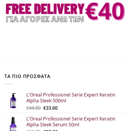
ΤΑ ΠΙΟ ΠΡΟΣΦΑΤΑ
L'Oreal Professionel Serie Expert Keratin
Alpha Sleek 500ml
Original
Η
€
44.80
€
33.60
price
τρέχουσα
L'Oreal Professionel Serie Expert Keratin
was:
τιμή
Alpha Sleek Serum 50ml
€44.80.
είναι: