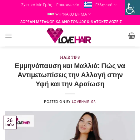
Μετάβαση
Σχετικά Με Εμάς
Επικοινωνία
Ελληνικά
στο
ΨΗΦΙΑΚΟ ΒΗΜΑ
περιεχόμενο
ΔΩΡΕΑΝ ΜΕΤΑΦΟΡΙΚΑ ΑΝΩ ΤΩΝ 40€ & 6 ΑΤΟΚΕΣ ΔΟΣΕΙΣ
HAIR TIPS
Εμμηνόπαυση και Μαλλιά: Πώς να
Αντιμετωπίσεις την Αλλαγή στην
Υφή και την Αραίωση
POSTED ON
BY
LOVEHAIR.GR
26
Ιούν