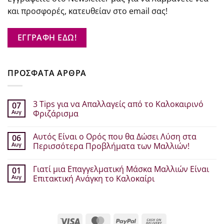
και προσφορές, κατευθείαν στο email σας!
ΕΓΓΡΑΦΗ ΕΔΩ!
ΠΡΟΣΦΑΤΑ ΑΡΘΡΑ
3 Tips για να Απαλλαγείς από το Καλοκαιρινό
07
Αυγ
Φριζάρισμα
Δεν
υπάρχουν
Αυτός Είναι ο Ορός που θα Δώσει Λύση στα
06
σχόλια
στο
Αυγ
Περισσότερα Προβλήματα των Μαλλιών!
3
Tips
Δεν
για
υπάρχουν
Γιατί μια Επαγγελματική Μάσκα Μαλλιών Είναι
01
να
σχόλια
Απαλλαγείς
στο
Αυγ
Επιτακτική Ανάγκη το Καλοκαίρι
από
Αυτός
το
Είναι
Δεν
Καλοκαιρινό
ο
υπάρχουν
Φριζάρισμα
Ορός
σχόλια
που
στο
θα
Γιατί
Visa
MasterCard
PayPal
Cash
Δώσει
μια