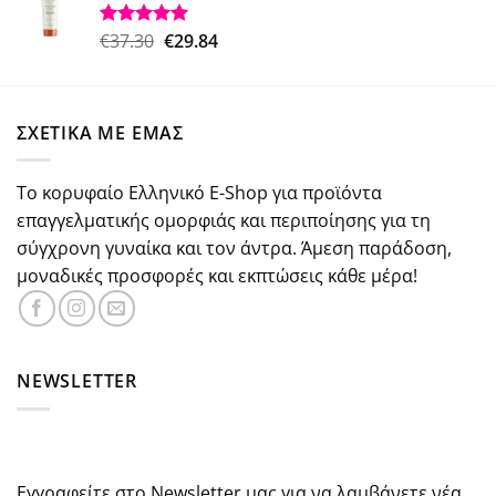
€26.50.
είναι:
€18.50.
Original
Η
€
37.30
€
29.84
Βαθμολογήθηκε
με
5.00
price
τρέχουσα
από 5
was:
τιμή
€37.30.
είναι:
ΣΧΕΤΙΚΑ ΜΕ ΕΜΑΣ
€29.84.
Το κορυφαίο Ελληνικό E-Shop για προϊόντα
επαγγελματικής ομορφιάς και περιποίησης για τη
σύγχρονη γυναίκα και τον άντρα. Άμεση παράδοση,
μοναδικές προσφορές και εκπτώσεις κάθε μέρα!
NEWSLETTER
Εγγραφείτε στο Newsletter μας για να λαμβάνετε νέα