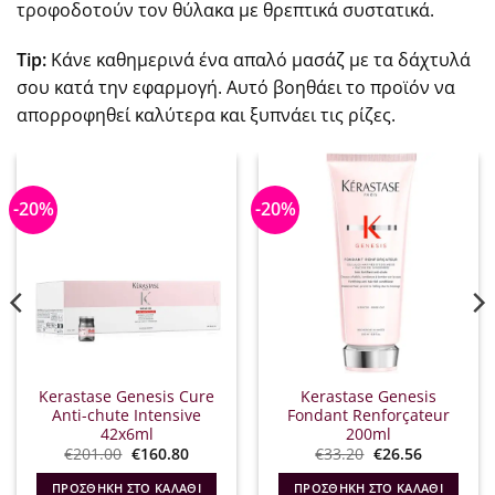
τροφοδοτούν τον θύλακα με θρεπτικά συστατικά.
Tip:
Κάνε καθημερινά ένα απαλό μασάζ με τα δάχτυλά
σου κατά την εφαρμογή. Αυτό βοηθάει το προϊόν να
απορροφηθεί καλύτερα και ξυπνάει τις ρίζες.
-20%
-20%
Kerastase Genesis Cure
Kerastase Genesis
Anti-chute Intensive
Fondant Renforçateur
42x6ml
200ml
Original
Η
Original
Η
€
201.00
€
160.80
€
33.20
€
26.56
α
price
τρέχουσα
price
τρέχουσα
was:
τιμή
was:
τιμή
ΠΡΟΣΘΉΚΗ ΣΤΟ ΚΑΛΆΘΙ
ΠΡΟΣΘΉΚΗ ΣΤΟ ΚΑΛΆΘΙ