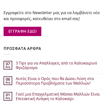
Εγγραφείτε στο Newsletter μας για να λαμβάνετε νέα
και προσφορές, κατευθείαν στο email σας!
ΕΓΓΡΑΦΗ ΕΔΩ!
ΠΡΟΣΦΑΤΑ ΑΡΘΡΑ
3 Tips για να Απαλλαγείς από το Καλοκαιρινό
07
Αυγ
Φριζάρισμα
Δεν
υπάρχουν
Αυτός Είναι ο Ορός που θα Δώσει Λύση στα
06
σχόλια
στο
Αυγ
Περισσότερα Προβλήματα των Μαλλιών!
3
Tips
Δεν
για
υπάρχουν
Γιατί μια Επαγγελματική Μάσκα Μαλλιών Είναι
01
να
σχόλια
Απαλλαγείς
στο
Αυγ
Επιτακτική Ανάγκη το Καλοκαίρι
από
Αυτός
το
Είναι
Δεν
Καλοκαιρινό
ο
υπάρχουν