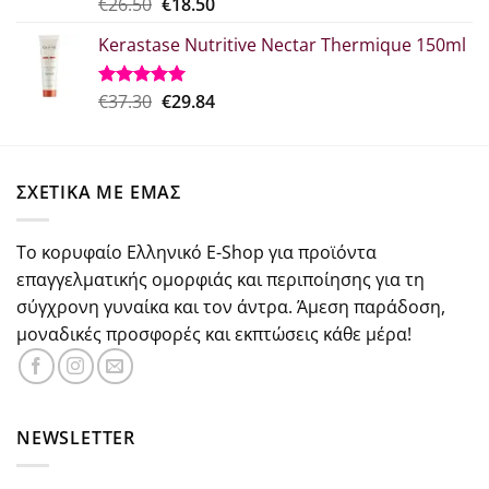
Original
Η
€
26.50
€
18.50
Βαθμολογήθηκε
με
5.00
price
τρέχουσα
από 5
Kerastase Nutritive Nectar Thermique 150ml
was:
τιμή
€26.50.
είναι:
€18.50.
Original
Η
€
37.30
€
29.84
Βαθμολογήθηκε
με
5.00
price
τρέχουσα
από 5
was:
τιμή
€37.30.
είναι:
ΣΧΕΤΙΚΑ ΜΕ ΕΜΑΣ
€29.84.
Το κορυφαίο Ελληνικό E-Shop για προϊόντα
επαγγελματικής ομορφιάς και περιποίησης για τη
σύγχρονη γυναίκα και τον άντρα. Άμεση παράδοση,
μοναδικές προσφορές και εκπτώσεις κάθε μέρα!
NEWSLETTER