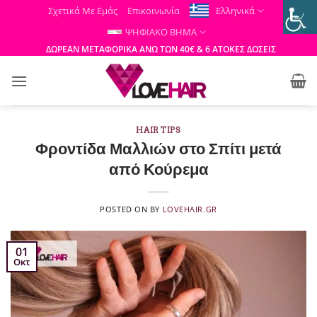
Μετάβαση
Σχετικά Με Εμάς
Επικοινωνία
Ελληνικά
στο
ΨΗΦΙΑΚΟ ΒΗΜΑ
περιεχόμενο
ΔΩΡΕΑΝ ΜΕΤΑΦΟΡΙΚΑ ΑΝΩ ΤΩΝ 40€ & 6 ΑΤΟΚΕΣ ΔΟΣΕΙΣ
HAIR TIPS
Φροντίδα Μαλλιών στο Σπίτι μετά
από Κούρεμα
POSTED ON
BY
LOVEHAIR.GR
01
Οκτ