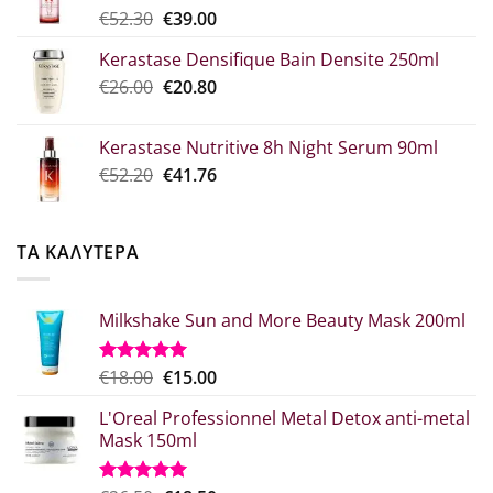
Original
Η
€
52.30
€
39.00
€10.90
price
τρέχουσα
Kerastase Densifique Bain Densite 250ml
was:
τιμή
Original
Η
€
26.00
€52.30.
€
20.80
είναι:
price
τρέχουσα
€39.00.
was:
τιμή
Kerastase Nutritive 8h Night Serum 90ml
€26.00.
είναι:
Original
Η
€
52.20
€
41.76
€20.80.
price
τρέχουσα
was:
τιμή
€52.20.
είναι:
ΤΑ ΚΑΛΥΤΕΡΑ
€41.76.
Milkshake Sun and More Beauty Mask 200ml
Original
Η
€
18.00
€
15.00
Βαθμολογήθηκε
με
5.00
price
τρέχουσα
από 5
L'Oreal Professionnel Metal Detox anti-metal
was:
τιμή
Mask 150ml
€18.00.
είναι:
€15.00.