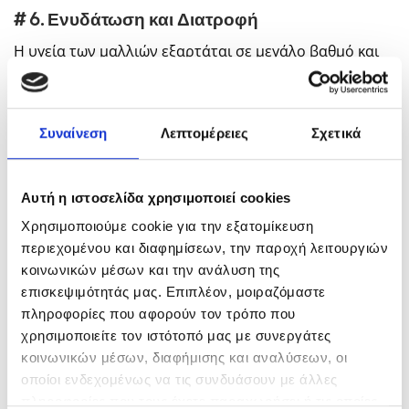
# 6. Ενυδάτωση και Διατροφή
Η υγεία των μαλλιών εξαρτάται σε μεγάλο βαθμό και
από τις διατροφικές μας συνήθειες. Καταναλώστε
τρόφιμα πλούσια σε βιταμίνες Α, C, D και Ε, καθώς και
Ωμέγα-3 λιπαρά οξέα. Η σωστή ενυδάτωση του
Συναίνεση
Λεπτομέρειες
Σχετικά
οργανισμού παίζει επίσης σημαντικό ρόλο στην υγεία
των μαλλιών, γι’ αυτό φροντίστε να πίνετε αρκετό
νερό καθημερινά.
Αυτή η ιστοσελίδα χρησιμοποιεί cookies
Χρησιμοποιούμε cookie για την εξατομίκευση
Ακολουθώντας αυτές τις συμβουλές, θα έχετε μαλλιά
περιεχομένου και διαφημίσεων, την παροχή λειτουργιών
υγιή και λαμπερά για μεγαλύτερο χρονικό διάστημα
κοινωνικών μέσων και την ανάλυση της
μετά από το κούρεμα. Η ρουτίνα περιποίησης των
επισκεψιμότητάς μας. Επιπλέον, μοιραζόμαστε
μαλλιών στο σπίτι είναι σημαντική, συμπληρώνει τις
πληροφορίες που αφορούν τον τρόπο που
επαγγελματικές θεραπείες και σας βοηθά να έχετε
χρησιμοποιείτε τον ιστότοπό μας με συνεργάτες
υπέροχα μαλλιά καθημερινά.
κοινωνικών μέσων, διαφήμισης και αναλύσεων, οι
οποίοι ενδεχομένως να τις συνδυάσουν με άλλες
Διαβάστε επίσης >>
πληροφορίες που τους έχετε παραχωρήσει ή τις οποίες