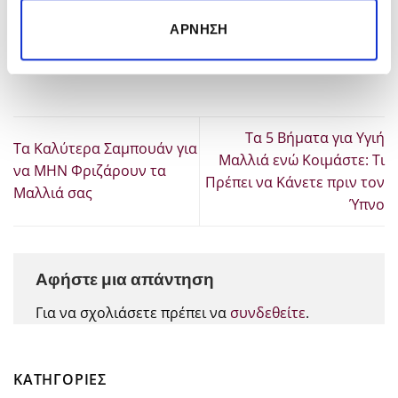
γυναίκα και τον άντρα. Άμεση
ΆΡΝΗΣΗ
παράδοση, μοναδικές προσφορές και
εκπτώσεις κάθε μέρα!
Τα 5 Βήματα για Υγιή
Τα Καλύτερα Σαμπουάν για
Μαλλιά ενώ Κοιμάστε: Τι
να ΜΗΝ Φριζάρουν τα
Πρέπει να Κάνετε πριν τον
Μαλλιά σας
Ύπνο
Αφήστε μια απάντηση
Για να σχολιάσετε πρέπει να
συνδεθείτε
.
KΑΤΗΓΟΡΊΕΣ