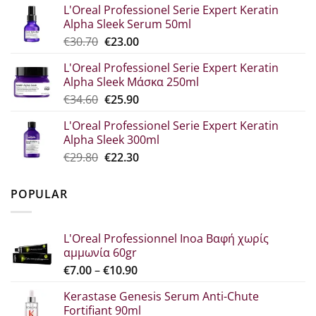
L'Oreal Professionel Serie Expert Keratin
was:
τιμή
Alpha Sleek Serum 50ml
€44.80.
είναι:
Original
Η
€
30.70
€
23.00
€33.60.
price
τρέχουσα
L'Oreal Professionel Serie Expert Keratin
was:
τιμή
Alpha Sleek Μάσκα 250ml
€30.70.
είναι:
Original
Η
€
34.60
€
25.90
€23.00.
price
τρέχουσα
L'Oreal Professionel Serie Expert Keratin
was:
τιμή
Alpha Sleek 300ml
€34.60.
είναι:
Original
Η
€
29.80
€
22.30
€25.90.
price
τρέχουσα
was:
τιμή
POPULAR
€29.80.
είναι:
€22.30.
L'Oreal Professionnel Inoa Βαφή χωρίς
αμμωνία 60gr
Price
€
7.00
–
€
10.90
range:
Kerastase Genesis Serum Anti-Chute
€7.00
Fortifiant 90ml
through