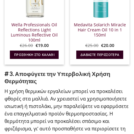
Wella Professionals Oil
Medavita Solarich Miracle
Reflections Light
Hair Cream Oil 10 in 1
Luminous Reflective Oil
150ml
100ml
Original
Η
Original
Η
€
26.00
€
19.00
€
25.00
€
20.00
price
τρέχουσα
price
τρέχουσα
was:
τιμή
was:
τιμή
ΠΡΟΣΘΉΚΗ ΣΤΟ ΚΑΛΆΘΙ
ΔΙΑΒΆΣΤΕ ΠΕΡΙΣΣΌΤΕΡΑ
€26.00.
είναι:
€25.00.
είναι:
€19.00.
€20.00.
# 3. Αποφύγετε την Υπερβολική Χρήση
Θερμότητας
Η χρήση θερμικών εργαλείων μπορεί να προκαλέσει
φθορές στα μαλλιά. Αν χρειαστεί να χρησιμοποιήσετε
ισιωτική ή πιστολάκι, μην παραλείψετε να εφαρμόσετε
ένα επαγγελματικό προϊόν θερμοπροστασίας. Η
θερμότητα μπορεί να προκαλέσει σπάσιμο και
φριζάρισμα, γι’ αυτό προσπαθήστε να περιορίσετε τη