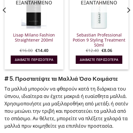
ΕΞΑΝΤΛΗΜΈΝΟ
ΕΞΑΝΤΛΗΜΈΝΟ
Lisap Milano Fashion
Sebastian Professional
Straightener 200ml
Potion 9 Styling Treatment
50ml
Original
Η
Original
Η
€
16.00
€
14.40
€
12.40
€
8.06
α
price
τρέχουσα
price
τρέχουσα
was:
τιμή
was:
τιμή
ΔΙΑΒΆΣΤΕ ΠΕΡΙΣΣΌΤΕΡΑ
ΔΙΑΒΆΣΤΕ ΠΕΡΙΣΣΌΤΕΡΑ
€16.00.
είναι:
€12.40.
είναι:
€14.40.
€8.06.
# 5. Προστατέψτε τα Μαλλιά Όσο Κοιμάστε
Τα μαλλιά μπορούν να φθαρούν κατά τη διάρκεια του
ύπνου, ιδιαίτερα αν έχετε μακριά ή ευαίσθητα μαλλιά.
Χρησιμοποιήστε μια μαξιλαροθήκη από μετάξι ή σατέν
που μειώνει την τριβή και προστατεύει τα μαλλιά από
το σπάσιμο. Αν θέλετε, μπορείτε να πλέξετε χαλαρά τα
μαλλιά πριν κοιμηθείτε για επιπλέον προστασία.