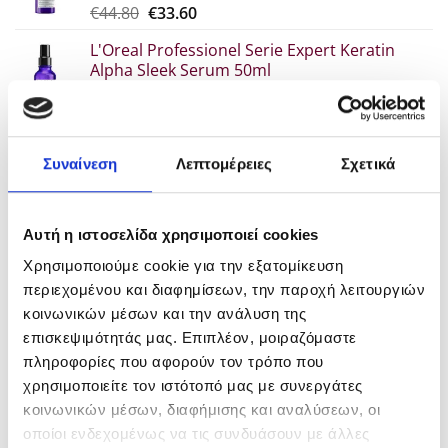
Original
Η
€
44.80
€
33.60
επιλεγούν
price
τρέχουσα
στη
L'Oreal Professionel Serie Expert Keratin
was:
τιμή
σελίδα
Alpha Sleek Serum 50ml
€44.80.
είναι:
του
Original
Η
€
30.70
€
23.00
€33.60.
προϊόντος
price
τρέχουσα
L'Oreal Professionel Serie Expert Keratin
was:
τιμή
Alpha Sleek Μάσκα 250ml
€30.70.
είναι:
Συναίνεση
Λεπτομέρειες
Σχετικά
Original
Η
€
34.60
€
25.90
€23.00.
price
τρέχουσα
L'Oreal Professionel Serie Expert Keratin
was:
τιμή
Alpha Sleek 300ml
Αυτή η ιστοσελίδα χρησιμοποιεί cookies
€34.60.
είναι:
Original
Η
€
29.80
€
22.30
€25.90.
Χρησιμοποιούμε cookie για την εξατομίκευση
price
τρέχουσα
περιεχομένου και διαφημίσεων, την παροχή λειτουργιών
was:
τιμή
POPULAR
κοινωνικών μέσων και την ανάλυση της
€29.80.
είναι:
επισκεψιμότητάς μας. Επιπλέον, μοιραζόμαστε
€22.30.
πληροφορίες που αφορούν τον τρόπο που
L'Oreal Professionnel Inoa Βαφή χωρίς
χρησιμοποιείτε τον ιστότοπό μας με συνεργάτες
αμμωνία 60gr
κοινωνικών μέσων, διαφήμισης και αναλύσεων, οι
Price
€
7.00
–
€
10.90
οποίοι ενδεχομένως να τις συνδυάσουν με άλλες
range: