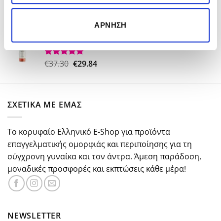
€15.00.
Original
Η
€
26.50
€
18.50
Βαθμολογήθηκε
ΆΡΝΗΣΗ
με
5.00
price
τρέχουσα
από 5
Kerastase Nutritive Nectar Thermique 150ml
was:
τιμή
€26.50.
είναι:
€18.50.
Original
Η
€
37.30
€
29.84
Βαθμολογήθηκε
με
5.00
price
τρέχουσα
από 5
was:
τιμή
€37.30.
είναι:
ΣΧΕΤΙΚΑ ΜΕ ΕΜΑΣ
€29.84.
Το κορυφαίο Ελληνικό E-Shop για προϊόντα
επαγγελματικής ομορφιάς και περιποίησης για τη
σύγχρονη γυναίκα και τον άντρα. Άμεση παράδοση,
μοναδικές προσφορές και εκπτώσεις κάθε μέρα!
NEWSLETTER