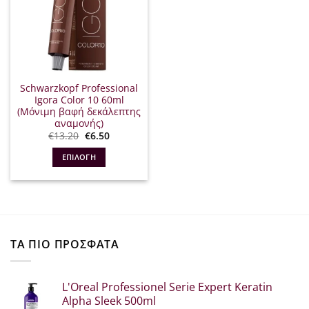
Schwarzkopf Professional
Igora Color 10 60ml
(Μόνιμη βαφή δεκάλεπτης
αναμονής)
Original
Η
€
13.20
€
6.50
price
τρέχουσα
was:
τιμή
ΕΠΙΛΟΓΉ
€13.20.
είναι:
€6.50.
Αυτό
το
προϊόν
έχει
πολλαπλές
ΤΑ ΠΙΟ ΠΡΟΣΦΑΤΑ
παραλλαγές.
Οι
επιλογές
L'Oreal Professionel Serie Expert Keratin
μπορούν
Alpha Sleek 500ml
να