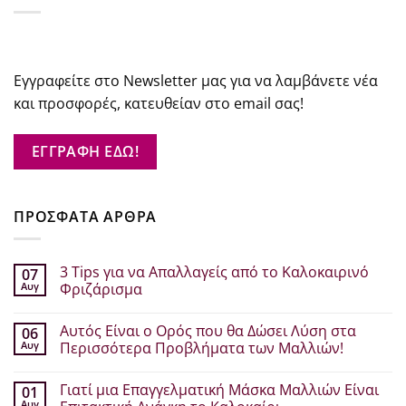
Εγγραφείτε στο Newsletter μας για να λαμβάνετε νέα
και προσφορές, κατευθείαν στο email σας!
ΕΓΓΡΑΦΗ ΕΔΩ!
ΠΡΟΣΦΑΤΑ ΑΡΘΡΑ
3 Tips για να Απαλλαγείς από το Καλοκαιρινό
07
Αυγ
Φριζάρισμα
Δεν
υπάρχουν
Αυτός Είναι ο Ορός που θα Δώσει Λύση στα
06
σχόλια
στο
Αυγ
Περισσότερα Προβλήματα των Μαλλιών!
3
Tips
Δεν
για
υπάρχουν
Γιατί μια Επαγγελματική Μάσκα Μαλλιών Είναι
01
να
σχόλια
Απαλλαγείς
στο
Αυγ