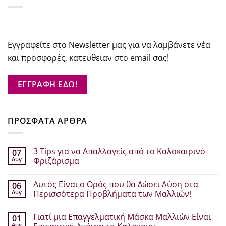
Εγγραφείτε στο Newsletter μας για να λαμβάνετε νέα
και προσφορές, κατευθείαν στο email σας!
ΕΓΓΡΑΦΗ ΕΔΩ!
ΠΡΟΣΦΑΤΑ ΑΡΘΡΑ
3 Tips για να Απαλλαγείς από το Καλοκαιρινό
07
Αυγ
Φριζάρισμα
Δεν
υπάρχουν
Αυτός Είναι ο Ορός που θα Δώσει Λύση στα
06
σχόλια
στο
Αυγ
Περισσότερα Προβλήματα των Μαλλιών!
3
Tips
Δεν
για
υπάρχουν
Γιατί μια Επαγγελματική Μάσκα Μαλλιών Είναι
01
να
σχόλια
Απαλλαγείς
στο
Αυγ