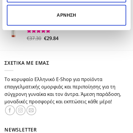
€15.00.
Original
Η
€
26.50
€
18.50
Βαθμολογήθηκε
ΆΡΝΗΣΗ
με
5.00
price
τρέχουσα
από 5
Kerastase Nutritive Nectar Thermique 150ml
was:
τιμή
€26.50.
είναι:
€18.50.
Original
Η
€
37.30
€
29.84
Βαθμολογήθηκε
με
5.00
price
τρέχουσα
από 5
was:
τιμή
€37.30.
είναι:
ΣΧΕΤΙΚΑ ΜΕ ΕΜΑΣ
€29.84.
Το κορυφαίο Ελληνικό E-Shop για προϊόντα
επαγγελματικής ομορφιάς και περιποίησης για τη
σύγχρονη γυναίκα και τον άντρα. Άμεση παράδοση,
μοναδικές προσφορές και εκπτώσεις κάθε μέρα!
NEWSLETTER