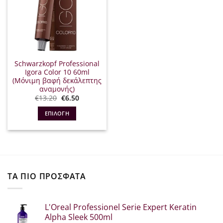
Schwarzkopf Professional
Igora Color 10 60ml
(Μόνιμη βαφή δεκάλεπτης
αναμονής)
Original
Η
€
13.20
€
6.50
price
τρέχουσα
was:
τιμή
ΕΠΙΛΟΓΉ
€13.20.
είναι:
€6.50.
Αυτό
το
προϊόν
έχει
πολλαπλές
ΤΑ ΠΙΟ ΠΡΟΣΦΑΤΑ
παραλλαγές.
Οι
επιλογές
L'Oreal Professionel Serie Expert Keratin
μπορούν
Alpha Sleek 500ml
να