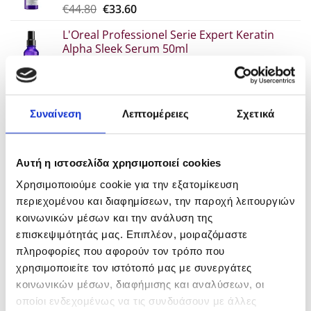
Original
Η
€
44.80
€
33.60
επιλεγούν
price
τρέχουσα
στη
L'Oreal Professionel Serie Expert Keratin
was:
τιμή
σελίδα
Alpha Sleek Serum 50ml
€44.80.
είναι:
του
Original
Η
€
30.70
€
23.00
€33.60.
προϊόντος
price
τρέχουσα
L'Oreal Professionel Serie Expert Keratin
was:
τιμή
Alpha Sleek Μάσκα 250ml
€30.70.
είναι:
Συναίνεση
Λεπτομέρειες
Σχετικά
Original
Η
€
34.60
€
25.90
€23.00.
price
τρέχουσα
L'Oreal Professionel Serie Expert Keratin
was:
τιμή
Alpha Sleek 300ml
Αυτή η ιστοσελίδα χρησιμοποιεί cookies
€34.60.
είναι:
Original
Η
€
29.80
€
22.30
€25.90.
Χρησιμοποιούμε cookie για την εξατομίκευση
price
τρέχουσα
περιεχομένου και διαφημίσεων, την παροχή λειτουργιών
was:
τιμή
POPULAR
κοινωνικών μέσων και την ανάλυση της
€29.80.
είναι:
επισκεψιμότητάς μας. Επιπλέον, μοιραζόμαστε
€22.30.
πληροφορίες που αφορούν τον τρόπο που
L'Oreal Professionnel Inoa Βαφή χωρίς
χρησιμοποιείτε τον ιστότοπό μας με συνεργάτες
αμμωνία 60gr
κοινωνικών μέσων, διαφήμισης και αναλύσεων, οι
Price
€
7.00
–
€
10.90
οποίοι ενδεχομένως να τις συνδυάσουν με άλλες
range: