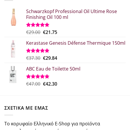
Schwarzkopf Professional Oil Ultime Rose
Finishing Oil 100 ml
Original
Η
€
29.00
€
21.75
Βαθμολογήθηκε
με
5.00
price
τρέχουσα
από 5
Kerastase Genesis Défense Thermique 150ml
was:
τιμή
€29.00.
είναι:
€21.75.
Original
Η
€
37.30
€
29.84
Βαθμολογήθηκε
με
5.00
price
τρέχουσα
από 5
ABC Eau de Toilette 50ml
was:
τιμή
€37.30.
είναι:
€29.84.
Original
Η
€
47.00
€
42.30
Βαθμολογήθηκε
με
5.00
price
τρέχουσα
από 5
was:
τιμή
€47.00.
είναι:
ΣΧΕΤΙΚΑ ΜΕ ΕΜΑΣ
€42.30.
Το κορυφαίο Ελληνικό E-Shop για προϊόντα