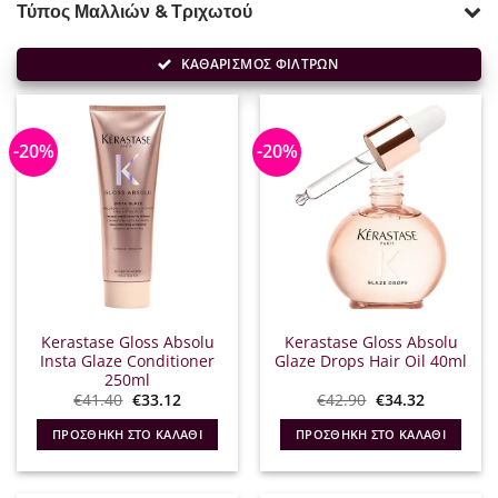
Τύπος Μαλλιών & Τριχωτού
ΚΑΘΑΡΙΣΜΟΣ ΦΙΛΤΡΩΝ
-20%
-20%
Kerastase Gloss Absolu
Kerastase Gloss Absolu
Insta Glaze Conditioner
Glaze Drops Hair Oil 40ml
250ml
Original
Η
Original
Η
€
41.40
€
33.12
€
42.90
€
34.32
price
τρέχουσα
price
τρέχουσα
was:
τιμή
was:
τιμή
ΠΡΟΣΘΉΚΗ ΣΤΟ ΚΑΛΆΘΙ
ΠΡΟΣΘΉΚΗ ΣΤΟ ΚΑΛΆΘΙ
€41.40.
είναι:
€42.90.
είναι:
€33.12.
€34.32.