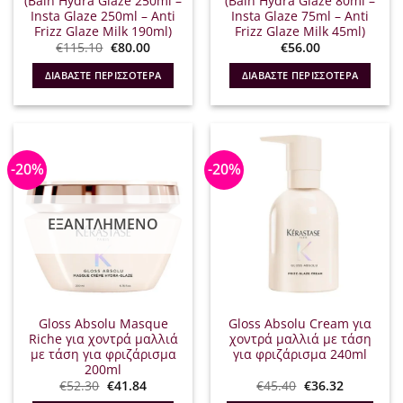
(Bain Hydra Glaze 250ml –
(Bain Hydra Glaze 80ml –
Insta Glaze 250ml – Anti
Insta Glaze 75ml – Anti
Frizz Glaze Milk 190ml)
Frizz Glaze Milk 45ml)
Original
Η
€
115.10
€
80.00
€
56.00
price
τρέχουσα
was:
τιμή
ΔΙΑΒΆΣΤΕ ΠΕΡΙΣΣΌΤΕΡΑ
ΔΙΑΒΆΣΤΕ ΠΕΡΙΣΣΌΤΕΡΑ
€115.10.
είναι:
€80.00.
-20%
-20%
ΕΞΑΝΤΛΗΜΈΝΟ
Gloss Absolu Masque
Gloss Absolu Cream για
Riche για χοντρά μαλλιά
χοντρά μαλλιά με τάση
με τάση για φριζάρισμα
για φριζάρισμα 240ml
200ml
Original
Η
Original
Η
€
52.30
€
41.84
€
45.40
€
36.32
price
τρέχουσα
price
τρέχουσα