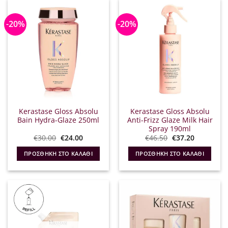
-20%
-20%
Kerastase Gloss Absolu
Kerastase Gloss Absolu
Bain Hydra-Glaze 250ml
Anti-Frizz Glaze Milk Hair
Spray 190ml
Original
Η
Original
Η
€
30.00
€
24.00
€
46.50
€
37.20
price
τρέχουσα
price
τρέχουσα
was:
τιμή
was:
τιμή
ΠΡΟΣΘΉΚΗ ΣΤΟ ΚΑΛΆΘΙ
ΠΡΟΣΘΉΚΗ ΣΤΟ ΚΑΛΆΘΙ
€30.00.
είναι:
€46.50.
είναι:
€24.00.
€37.20.