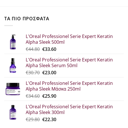
ΤΑ ΠΙΟ ΠΡΟΣΦΑΤΑ
L'Oreal Professionel Serie Expert Keratin
Alpha Sleek 500ml
Original
Η
€
44.80
€
33.60
price
τρέχουσα
L'Oreal Professionel Serie Expert Keratin
was:
τιμή
Alpha Sleek Serum 50ml
€44.80.
είναι:
Original
Η
€
30.70
€
23.00
€33.60.
price
τρέχουσα
L'Oreal Professionel Serie Expert Keratin
was:
τιμή
Alpha Sleek Μάσκα 250ml
€30.70.
είναι:
Original
Η
€
34.60
€
25.90
€23.00.
price
τρέχουσα
L'Oreal Professionel Serie Expert Keratin
was:
τιμή
Alpha Sleek 300ml
€34.60.
είναι:
Original
Η
€
29.80
€
22.30
€25.90.
price
τρέχουσα