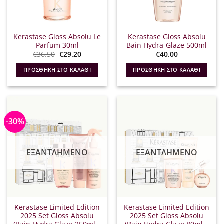
Kerastase Gloss Absolu Le
Kerastase Gloss Absolu
Parfum 30ml
Bain Hydra-Glaze 500ml
Original
Η
€
36.50
€
29.20
€
40.00
price
τρέχουσα
was:
τιμή
ΠΡΟΣΘΉΚΗ ΣΤΟ ΚΑΛΆΘΙ
ΠΡΟΣΘΉΚΗ ΣΤΟ ΚΑΛΆΘΙ
€36.50.
είναι:
€29.20.
-30%
ΕΞΑΝΤΛΗΜΈΝΟ
ΕΞΑΝΤΛΗΜΈΝΟ
Kerastase Limited Edition
Kerastase Limited Edition
2025 Set Gloss Absolu
2025 Set Gloss Absolu