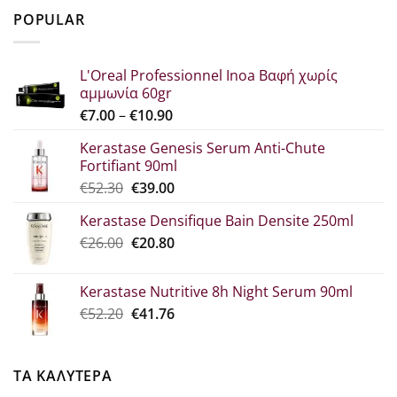
was:
τιμή
POPULAR
€29.80.
είναι:
€22.30.
L'Oreal Professionnel Inoa Βαφή χωρίς
αμμωνία 60gr
Price
€
7.00
–
€
10.90
range:
Kerastase Genesis Serum Anti-Chute
€7.00
Fortifiant 90ml
through
Original
Η
€
52.30
€
39.00
€10.90
price
τρέχουσα
Kerastase Densifique Bain Densite 250ml
was:
τιμή
Original
Η
€
26.00
€52.30.
€
20.80
είναι:
price
τρέχουσα
€39.00.
was:
τιμή
Kerastase Nutritive 8h Night Serum 90ml
€26.00.
είναι:
Original
Η
€
52.20
€
41.76
€20.80.
price
τρέχουσα
was:
τιμή
€52.20.
είναι:
ΤΑ ΚΑΛΥΤΕΡΑ
€41.76.