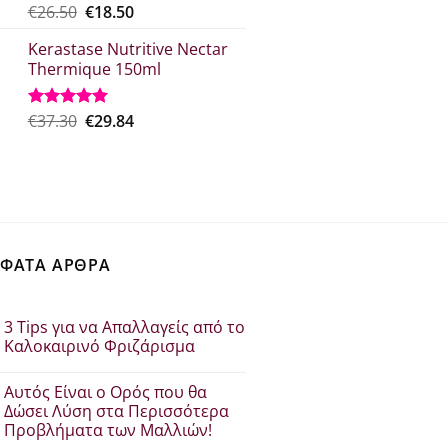
Original
Η
€
26.50
€
18.50
Βαθμολογήθηκε
με
5.00
price
τρέχουσα
από 5
Kerastase Nutritive Nectar
was:
τιμή
Thermique 150ml
€26.50.
είναι:
€18.50.
Original
Η
€
37.30
€
29.84
Βαθμολογήθηκε
με
5.00
price
τρέχουσα
από 5
was:
τιμή
€37.30.
είναι:
€29.84.
ΦΑΤΑ ΑΡΘΡΑ
3 Tips για να Απαλλαγείς από το
Καλοκαιρινό Φριζάρισμα
Δεν
υπάρχουν
Αυτός Είναι ο Ορός που θα
σχόλια
στο
Δώσει Λύση στα Περισσότερα
3
Προβλήματα των Μαλλιών!
Tips
για