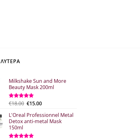
ΑΛΥΤΕΡΑ
Milkshake Sun and More
Beauty Mask 200ml
Original
Η
€
18.00
€
15.00
Βαθμολογήθηκε
με
5.00
price
τρέχουσα
από 5
L'Oreal Professionnel Metal
was:
τιμή
Detox anti-metal Mask
€18.00.
είναι:
150ml
€15.00.