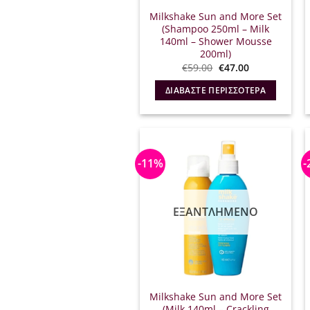
Milkshake Sun and More Set
(Shampoo 250ml – Milk
140ml – Shower Mousse
200ml)
Original
Η
€
59.00
€
47.00
price
τρέχουσα
was:
τιμή
ΔΙΑΒΆΣΤΕ ΠΕΡΙΣΣΌΤΕΡΑ
€59.00.
είναι:
€47.00.
-11%
-
ΕΞΑΝΤΛΗΜΈΝΟ
Milkshake Sun and More Set
(Milk 140ml – Crackling