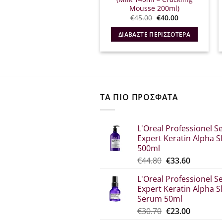
Mousse 200ml)
Original
Η
€
45.00
€
40.00
price
τρέχουσα
was:
τιμή
ΔΙΑΒΆΣΤΕ ΠΕΡΙΣΣΌΤΕΡΑ
€45.00.
είναι:
€40.00.
ΤΑ ΠΙΟ ΠΡΟΣΦΑΤΑ
L'Oreal Professionel Se
Expert Keratin Alpha S
500ml
Original
Η
€
44.80
€
33.60
price
τρέχου
L'Oreal Professionel Se
was:
τιμή
Expert Keratin Alpha S
€44.80.
είναι:
Serum 50ml
€33.60.
Original
Η
€
30.70
€
23.00
price
τρέχου