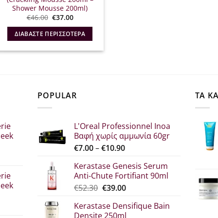
Shower Mousse 200ml)
Original
Η
€
46.00
€
37.00
price
τρέχουσα
was:
τιμή
ΔΙΑΒΆΣΤΕ ΠΕΡΙΣΣΌΤΕΡΑ
€46.00.
είναι:
€37.00.
POPULAR
ΤΑ Κ
rie
L'Oreal Professionnel Inoa
leek
Βαφή χωρίς αμμωνία 60gr
Price
€
7.00
–
€
10.90
range:
Kerastase Genesis Serum
σα
€7.00
rie
Anti-Chute Fortifiant 90ml
through
leek
Original
Η
€
52.30
€
39.00
€10.90
price
τρέχουσα
Kerastase Densifique Bain
was:
τιμή
Densite 250ml
σα