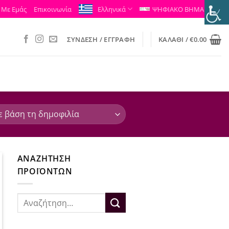
 Με Εμάς
Επικοινωνία
Ελληνικά
ΨΗΦΙΑΚΟ ΒΗΜΑ
ΣΎΝΔΕΣΗ / ΕΓΓΡΑΦΉ
ΚΑΛΆΘΙ /
€
0.00
ΑΝΑΖΉΤΗΣΗ
ΠΡΟΪΌΝΤΩΝ
Αναζήτηση
για: