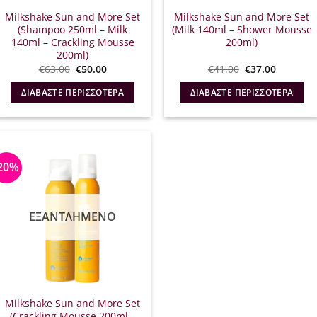
Milkshake Sun and More Set
Milkshake Sun and More Set
(Shampoo 250ml – Milk
(Milk 140ml – Shower Mousse
140ml – Crackling Mousse
200ml)
200ml)
Original
Η
Original
Η
€
63.00
€
50.00
€
41.00
€
37.00
price
τρέχουσα
price
τρέχουσ
was:
τιμή
was:
τιμή
ΔΙΑΒΆΣΤΕ ΠΕΡΙΣΣΌΤΕΡΑ
ΔΙΑΒΆΣΤΕ ΠΕΡΙΣΣΌΤΕΡΑ
€63.00.
είναι:
€41.00.
είναι:
€50.00.
€37.00.
20%
ΕΞΑΝΤΛΗΜΈΝΟ
Milkshake Sun and More Set
(Crackling Mousse 200ml –