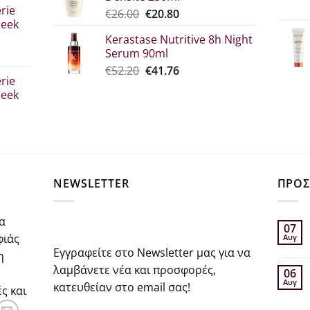
€52.30.
είναι:
rie
Original
Η
€
26.00
€
20.80
€39.00.
leek
price
τρέχουσα
Kerastase Nutritive 8h Night
was:
τιμή
Serum 90ml
€26.00.
είναι:
σα
Original
Η
€
52.20
€
41.76
€20.80.
rie
price
τρέχουσα
leek
was:
τιμή
€52.20.
είναι:
€41.76.
σα
NEWSLETTER
ΠΡΟΣ
α
07
φιάς
Αυγ
Εγγραφείτε στο Newsletter μας για να
η
λαμβάνετε νέα και προσφορές,
06
Αυγ
κατευθείαν στο email σας!
ς και