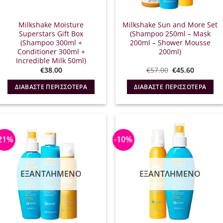
Milkshake Moisture
Milkshake Sun and More Set
Superstars Gift Box
(Shampoo 250ml – Mask
(Shampoo 300ml +
200ml – Shower Mousse
Conditioner 300ml +
200ml)
Incredible Milk 50ml)
Original
Η
€
38.00
€
57.00
€
45.60
price
τρέχουσ
was:
τιμή
ΔΙΑΒΆΣΤΕ ΠΕΡΙΣΣΌΤΕΡΑ
ΔΙΑΒΆΣΤΕ ΠΕΡΙΣΣΌΤΕΡΑ
€57.00.
είναι:
€45.60.
21%
-10%
ΕΞΑΝΤΛΗΜΈΝΟ
ΕΞΑΝΤΛΗΜΈΝΟ