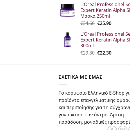
L'Oreal Professionel Se
was:
τιμή
Expert Keratin Alpha S
€30.70.
είναι:
Μάσκα 250ml
€23.00.
Original
Η
€
34.60
€
25.90
price
τρέχου
L'Oreal Professionel Se
was:
τιμή
Expert Keratin Alpha S
€34.60.
είναι:
300ml
€25.90.
Original
Η
€
29.80
€
22.30
price
τρέχου
was:
τιμή
€29.80.
είναι:
ΣΧΕΤΙΚΑ ΜΕ ΕΜΑΣ
€22.30.
Το κορυφαίο Ελληνικό E-Shop γι
προϊόντα επαγγελματικής ομορ
και περιποίησης για τη σύγχρον
γυναίκα και τον άντρα. Άμεση
παράδοση, μοναδικές προσφορέ