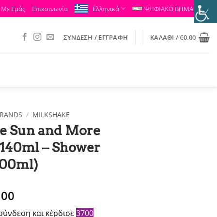
 Με Εμάς
Επικοινωνία
Ελληνικά
ΨΗΦΙΑΚΟ ΒΗΜΑ
ΣΎΝΔΕΣΗ / ΕΓΓΡΑΦΉ
ΚΑΛΆΘΙ /
€
0.00
RANDS
/
MILKSHAKE
e Sun and More
 140ml – Shower
00ml)
ginal
Η
.00
ce
τρέχουσα
σύνδεση και κέρδισε
3700