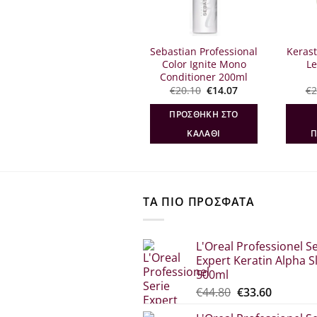
Sebastian Professional
Sebastian Professional
Kerast
Potion 9 Styling
Color Ignite Mono
Le
Treatment 50ml
Conditioner 200ml
Original
Η
Original
Η
€
12.40
€
8.06
€
20.10
€
14.07
€
2
σα
price
τρέχουσα
price
τρέχουσα
was:
τιμή
was:
τιμή
ΔΙΑΒΆΣΤΕ
ΠΡΟΣΘΉΚΗ ΣΤΟ
€12.40.
είναι:
€20.10.
είναι:
€8.06.
€14.07.
ΠΕΡΙΣΣΌΤΕΡΑ
ΚΑΛΆΘΙ
Π
ΤΑ ΠΙΟ ΠΡΟΣΦΑΤΑ
L'Oreal Professionel Se
Expert Keratin Alpha S
500ml
Original
Η
€
44.80
€
33.60
price
τρέχου