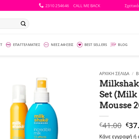
2310 254646
CALL ME BACK
Σχετικά
ΕΤ
ΕΠΑΓΓΕΛΜΑΤΙΕΣ
ΝΕΕΣ ΑΦΙΞΕΙΣ
BEST SELLERS
BLOG
ΑΡΧΙΚΉ ΣΕΛΊΔΑ
/
B
Milkshak
Set (Milk
Mousse 2
Ori
41.00
37
€
€
pri
Κάνε εγγραφή ή 