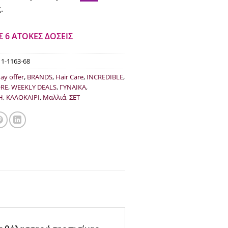
:
τιμή
.
.00.
είναι:
€37.00.
Σ 6 ΑΤΟΚΕΣ ΔΟΣΕΙΣ
11-1163-68
day offer
,
BRANDS
,
Hair Care
,
INCREDIBLE
,
ORE
,
WEEKLY DEALS
,
ΓΥΝΑΙΚΑ
,
Η
,
ΚΑΛΟΚΑΙΡΙ
,
Μαλλιά
,
ΣΕΤ