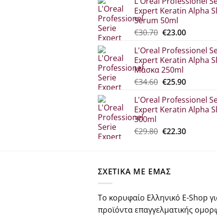
L'Oreal Professionel Se
was:
τιμή
Expert Keratin Alpha S
€44.80.
είναι:
Serum 50ml
€33.60.
Original
Η
€
30.70
€
23.00
price
τρέχου
L'Oreal Professionel Se
was:
τιμή
Expert Keratin Alpha S
€30.70.
είναι:
Μάσκα 250ml
€23.00.
Original
Η
€
34.60
€
25.90
price
τρέχου
L'Oreal Professionel Se
was:
τιμή
Expert Keratin Alpha S
€34.60.
είναι:
300ml
€25.90.
Original
Η
€
29.80
€
22.30
price
τρέχου
was:
τιμή
€29.80.
είναι:
ΣΧΕΤΙΚΑ ΜΕ ΕΜΑΣ
€22.30.
Το κορυφαίο Ελληνικό E-Shop γι
προϊόντα επαγγελματικής ομορ