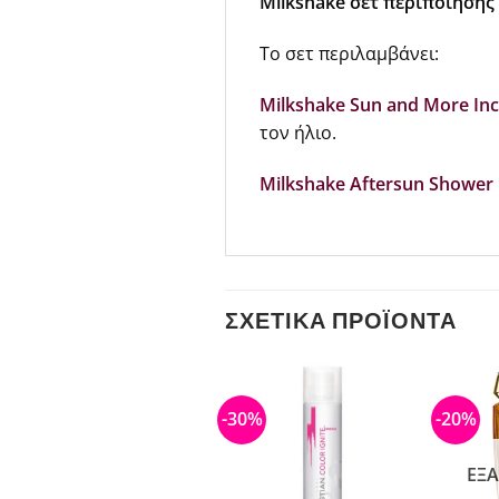
Milkshake σετ περιποίησης 
Το σετ περιλαμβάνει:
Milkshake Sun and More Inc
τον ήλιο.
Milkshake Aftersun Shower
ΣΧΕΤΙΚΆ ΠΡΟΪΌΝΤΑ
-35%
-30%
-20%
ΕΞΑΝΤΛΗΜΈΝΟ
ΕΞ