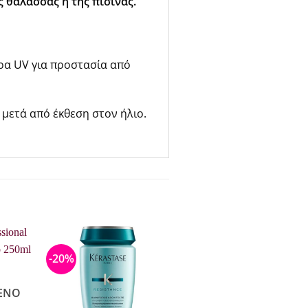
ς θάλασσας ή της πισίνας.
ρα UV για προστασία από
μετά από έκθεση στον ήλιο.
-20%
ΈΝΟ