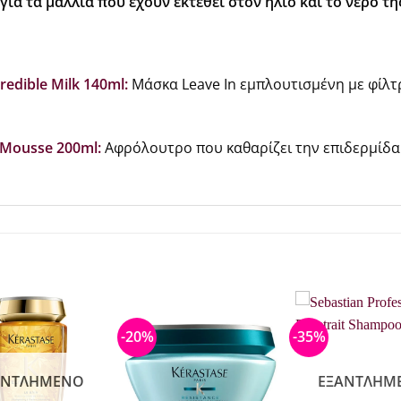
για τα μαλλιά που έχουν εκτεθεί στον ήλιο και το νερό τη
redible Milk 140ml:
Μάσκα Leave In εμπλουτισμένη με φίλτ
 Mousse 200ml:
Αφρόλουτρο που καθαρίζει την επιδερμίδα 
-20%
-35%
ΑΝΤΛΗΜΈΝΟ
ΕΞΑΝΤΛΗΜ