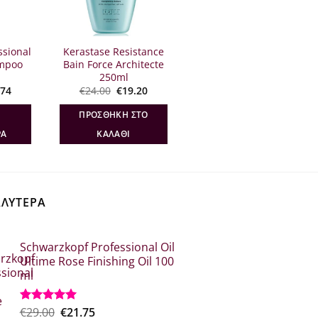
ssional
Kerastase Resistance
ampoo
Bain Force Architecte
250ml
inal
Η
Original
Η
.74
€
24.00
€
19.20
e
τρέχουσα
price
τρέχουσα
:
τιμή
was:
τιμή
ΠΡΟΣΘΉΚΗ ΣΤΟ
60.
είναι:
€24.00.
είναι:
€12.74.
€19.20.
ΡΑ
ΚΑΛΆΘΙ
ΑΛΥΤΕΡΑ
Schwarzkopf Professional Oil
Ultime Rose Finishing Oil 100
ml
Original
Η
€
29.00
€
21.75
Βαθμολογήθηκε