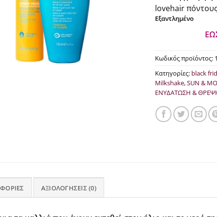
was
lovehair πόντους
€41
Εξαντλημένο
ΕΩ
Κωδικός προϊόντος:
Κατηγορίες:
black fri
Milkshake
,
SUN & M
ΕΝΥΔΑΤΩΣΗ & ΘΡΕΨ
ΦΟΡΊΕΣ
ΑΞΙΟΛΟΓΉΣΕΙΣ (0)