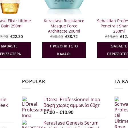
ase Elixir Ultime
Kerastase Resistance
Sebastian Profe
 Bain 250ml
Masque Force
Penetrait Sh
Architecte 200ml
250ml
Original
Η
Original
Η
Orig
7.90
€
22.30
€
48.40
€
38.72
€
19.60
€
12
price
τρέχουσα
price
τρέχουσα
pric
was:
τιμή
was:
τιμή
was
ΔΙΑΒΆΣΤΕ
ΠΡΟΣΘΉΚΗ ΣΤΟ
ΔΙΑΒΆΣΤΕ
€27.90.
είναι:
€48.40.
είναι:
€19.
€22.30.
€38.72.
ΕΡΙΣΣΌΤΕΡΑ
ΚΑΛΆΘΙ
ΠΕΡΙΣΣΌΤΕ
POPULAR
ΤΑ Κ
rie
L'Oreal Professionnel Inoa
leek
Βαφή χωρίς αμμωνία 60gr
Price
€
7.00
–
€
10.90
range:
Kerastase Genesis Serum
σα
€7.00