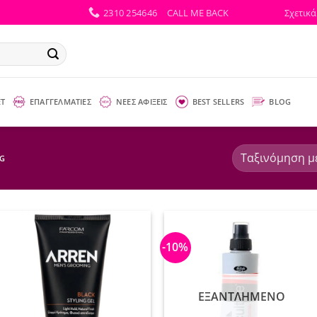
2310 254646
CALL ME BACK
Σχετικά
ΕΤ
ΕΠΑΓΓΕΛΜΑΤΙΕΣ
ΝΕΕΣ ΑΦΙΞΕΙΣ
BEST SELLERS
BLOG
NG
-10%
ΕΞΑΝΤΛΗΜΈΝΟ