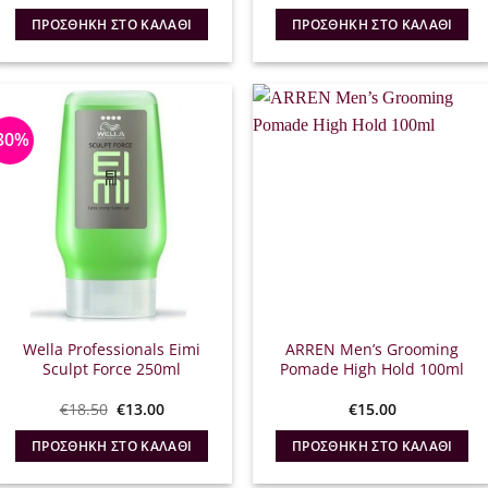
price
τρέχουσ
was:
τιμή
ΠΡΟΣΘΉΚΗ ΣΤΟ ΚΑΛΆΘΙ
ΠΡΟΣΘΉΚΗ ΣΤΟ ΚΑΛΆΘΙ
€18.00.
είναι:
€9.00.
30%
Wella Professionals Eimi
ARREN Men’s Grooming
Sculpt Force 250ml
Pomade High Hold 100ml
Original
Η
€
18.50
€
13.00
€
15.00
price
τρέχουσα
was:
τιμή
ΠΡΟΣΘΉΚΗ ΣΤΟ ΚΑΛΆΘΙ
ΠΡΟΣΘΉΚΗ ΣΤΟ ΚΑΛΆΘΙ
€18.50.
είναι:
€13.00.