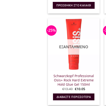
ΠΡΟΣΘΉΚΗ ΣΤΟ ΚΑΛΆΘΙ
-25%
-
ΕΞΑΝΤΛΗΜΈΝΟ
Schwarzkopf Professional
Osis+ Rock Hard Extreme
Hold Glue Gel 150ml
Original
Η
€
13.40
€
10.05
price
τρέχουσα
was:
τιμή
ΔΙΑΒΆΣΤΕ ΠΕΡΙΣΣΌΤΕΡΑ
€13.40.
είναι:
€10.05.