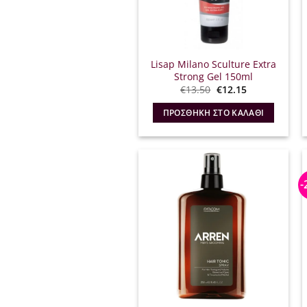
Lisap Milano Sculture Extra
Strong Gel 150ml
Original
Η
€
13.50
€
12.15
price
τρέχουσα
was:
τιμή
ΠΡΟΣΘΉΚΗ ΣΤΟ ΚΑΛΆΘΙ
€13.50.
είναι:
€12.15.
-