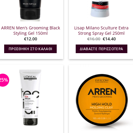
ARREN Men’s Grooming Black
Lisap Milano Sculture Extra
Styling Gel 150ml
Strong Spray Gel 250ml
Original
Η
€
12.00
€
16.00
€
14.40
price
τρέχουσ
was:
τιμή
ΠΡΟΣΘΉΚΗ ΣΤΟ ΚΑΛΆΘΙ
ΔΙΑΒΆΣΤΕ ΠΕΡΙΣΣΌΤΕΡΑ
€16.00.
είναι:
€14.40.
25%