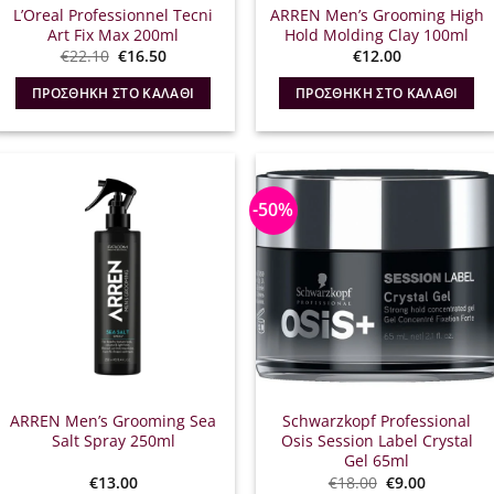
L’Oreal Professionnel Tecni
ARREN Men’s Grooming High
Art Fix Max 200ml
Hold Molding Clay 100ml
Original
Η
€
22.10
€
16.50
€
12.00
price
τρέχουσα
was:
τιμή
ΠΡΟΣΘΉΚΗ ΣΤΟ ΚΑΛΆΘΙ
ΠΡΟΣΘΉΚΗ ΣΤΟ ΚΑΛΆΘΙ
€22.10.
είναι:
€16.50.
-50%
ARREN Men’s Grooming Sea
Schwarzkopf Professional
Salt Spray 250ml
Osis Session Label Crystal
Gel 65ml
Original
Η
€
13.00
€
18.00
€
9.00