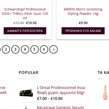
Schwarzkopf Professional
ARREN Men’s Grooming
OSIS+ THRILL Fiber Gum 100
Styling Powder 14g
ml
Original
Η
€
13.40
€
10.05
€
9.90
price
τρέχουσα
was:
τιμή
ΔΙΑΒΆΣΤΕ ΠΕΡΙΣΣΌΤΕΡΑ
ΠΡΟΣΘΉΚΗ ΣΤΟ ΚΑΛΆΘΙ
€13.40.
είναι:
€10.05.
2
3
4
5
6
POPULAR
ΤΑ Κ
rie
L'Oreal Professionnel Inoa
leek
Βαφή χωρίς αμμωνία 60gr
Price
€
7.00
–
€
10.90
range:
Kerastase Genesis Serum
σα
€7.00