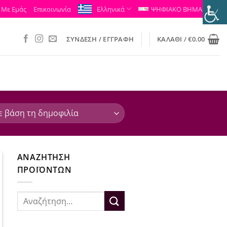
 Με Εμάς
Επικοινωνία
Ελληνικά
ΨΗΦΙΑΚΟ ΒΗΜΑ
ΣΎΝΔΕΣΗ / ΕΓΓΡΑΦΉ
ΚΑΛΆΘΙ /
€
0.00
ΑΝΑΖΉΤΗΣΗ
ΠΡΟΪΌΝΤΩΝ
Αναζήτηση
για: