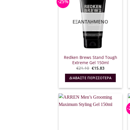
-25%
ΕΞΑΝΤΛΗΜΈΝΟ
Redken Brews Stand Tough
Extreme Gel 150ml
Original
Η
€
21.10
€
15.83
price
τρέχουσα
was:
τιμή
ΔΙΑΒΆΣΤΕ ΠΕΡΙΣΣΌΤΕΡΑ
€21.10.
είναι:
€15.83.
-