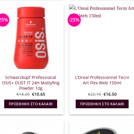
25%
-25%
Schwarzkopf Professional
L’Oreal Professionnel Tecni
OSIS+ DUST IT 24H Mattyfing
Art Flex Web 150ml
Powder 10g
Original
Η
Original
Η
€
14.20
€
10.65
€
22.10
€
16.50
price
τρέχουσα
price
τρέχουσ
was:
τιμή
was:
τιμή
ΠΡΟΣΘΉΚΗ ΣΤΟ ΚΑΛΆΘΙ
ΠΡΟΣΘΉΚΗ ΣΤΟ ΚΑΛΆΘΙ
€14.20.
είναι:
€22.10.
είναι:
€10.65.
€16.50.