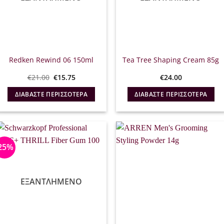
Redken Rewind 06 150ml
Tea Tree Shaping Cream 85g
Original
Η
€
21.00
€
15.75
€
24.00
price
τρέχουσα
was:
τιμή
ΔΙΑΒΆΣΤΕ ΠΕΡΙΣΣΌΤΕΡΑ
ΔΙΑΒΆΣΤΕ ΠΕΡΙΣΣΌΤΕΡΑ
€21.00.
είναι:
€15.75.
25%
ΕΞΑΝΤΛΗΜΈΝΟ