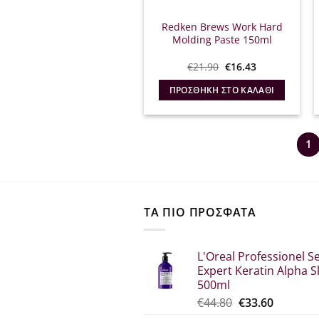
Redken Brews Work Hard
Molding Paste 150ml
Original
Η
€
21.90
€
16.43
price
τρέχουσα
was:
τιμή
ΠΡΟΣΘΉΚΗ ΣΤΟ ΚΑΛΆΘΙ
€21.90.
είναι:
€16.43.
1
ΤΑ ΠΙΟ ΠΡΟΣΦΑΤΑ
L'Oreal Professionel Se
Expert Keratin Alpha S
500ml
Original
Η
€
44.80
€
33.60
price
τρέχου