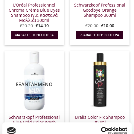
L’Oréal Professionnel
Schwarzkopf Professional
Chroma Crème Blue Dyes
Goodbye Orange
Shampoo (για Καστανά
Shampoo 300ml
Μαλλιά) 300ml
Original
Η
Original
Η
€
20.20
€
14.10
€
20.00
€
10.00
price
τρέχουσα
price
τρέχουσα
was:
τιμή
was:
τιμή
ΔΙΑΒΆΣΤΕ ΠΕΡΙΣΣΌΤΕΡΑ
ΔΙΑΒΆΣΤΕ ΠΕΡΙΣΣΌΤΕΡΑ
€20.20.
είναι:
€20.00.
είναι:
€14.10.
€10.00.
ΕΞΑΝΤΛΗΜΈΝΟ
Schwarzkopf Professional
Braliz Color Fix Shampoo
Blue Bold Color Wash
300ml
300ml
€
20.50
€
22.00