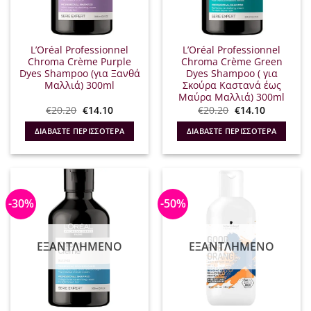
L’Oréal Professionnel
L’Oréal Professionnel
Chroma Crème Purple
Chroma Crème Green
Dyes Shampoo (για Ξανθά
Dyes Shampoo ( για
Μαλλιά) 300ml
Σκούρα Καστανά έως
Μαύρα Μαλλιά) 300ml
Original
Η
Original
Η
€
20.20
€
14.10
€
20.20
€
14.10
price
τρέχουσα
price
τρέχουσα
was:
τιμή
was:
τιμή
ΔΙΑΒΆΣΤΕ ΠΕΡΙΣΣΌΤΕΡΑ
ΔΙΑΒΆΣΤΕ ΠΕΡΙΣΣΌΤΕΡΑ
€20.20.
είναι:
€20.20.
είναι:
€14.10.
€14.10.
-30%
-50%
ΕΞΑΝΤΛΗΜΈΝΟ
ΕΞΑΝΤΛΗΜΈΝΟ