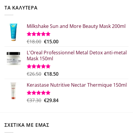
€52.20.
είναι:
ΤΑ ΚΑΛΥΤΕΡΑ
€41.76.
Milkshake Sun and More Beauty Mask 200ml
Original
Η
€
18.00
€
15.00
Βαθμολογήθηκε
με
5.00
price
τρέχουσα
από 5
L'Oreal Professionnel Metal Detox anti-metal
was:
τιμή
Mask 150ml
€18.00.
είναι:
€15.00.
Original
Η
€
26.50
€
18.50
Βαθμολογήθηκε
με
5.00
price
τρέχουσα
από 5
Kerastase Nutritive Nectar Thermique 150ml
was:
τιμή
€26.50.
είναι:
€18.50.
Original
Η
€
37.30
€
29.84
Βαθμολογήθηκε
με
5.00
price
τρέχουσα
από 5
was:
τιμή
€37.30.
είναι:
ΣΧΕΤΙΚΑ ΜΕ ΕΜΑΣ
€29.84.