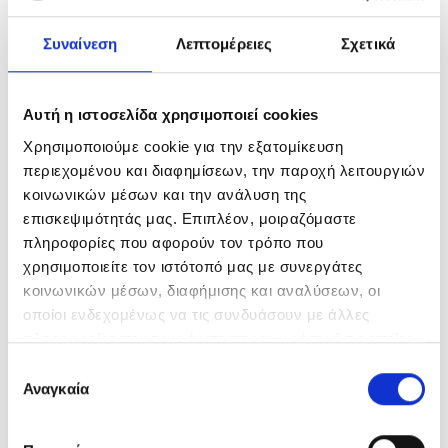
ΔΙΑΒΆΣΤΕ ΠΕΡΙΣΣΌΤΕΡΑ
ΠΡΟΣΘΉΚΗ ΣΤΟ ΚΑΛΆΘΙ
Συναίνεση
Λεπτομέρειες
Σχετικά
Αυτή η ιστοσελίδα χρησιμοποιεί cookies
Χρησιμοποιούμε cookie για την εξατομίκευση
περιεχομένου και διαφημίσεων, την παροχή λειτουργιών
ΕΞΑΝΤΛΗΜΈΝΟ
κοινωνικών μέσων και την ανάλυση της
επισκεψιμότητάς μας. Επιπλέον, μοιραζόμαστε
πληροφορίες που αφορούν τον τρόπο που
χρησιμοποιείτε τον ιστότοπό μας με συνεργάτες
κοινωνικών μέσων, διαφήμισης και αναλύσεων, οι
L’Oréal Professionnel
οποίοι ενδεχομένως να τις συνδυάσουν με άλλες
Chroma Crème Purple
Dyes Shampoo (για Ξανθά
πληροφορίες που τους έχετε παραχωρήσει ή τις οποίες
Μαλλιά) 1500ml
έχουν συλλέξει σε σχέση με την από μέρους σας χρήση
Επιλογή
((Συμπεριλαμβάνεται η
αντλία)
των υπηρεσιών τους.
Αναγκαία
συγκατάθεσης
€
45.00
ΔΙΑΒΆΣΤΕ ΠΕΡΙΣΣΌΤΕΡΑ