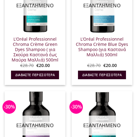
ΕΞΑΝΤΛΗΜΈΝΟ
ΕΞΑΝΤΛΗΜΈΝΟ
L’Oréal Professionnel
L’Oréal Professionnel
Chroma Crème Green
Chroma Crème Blue Dyes
Dyes Shampoo ( για
Shampoo (για Καστανά
Σκούρα Καστανά έως
Μαλλιά) 500ml
Μαύρα Μαλλιά) 500ml
Original
Η
Original
Η
€
28.70
€
20.00
€
28.70
€
20.00
price
τρέχουσα
price
τρέχουσα
was:
τιμή
was:
τιμή
ΔΙΑΒΆΣΤΕ ΠΕΡΙΣΣΌΤΕΡΑ
ΔΙΑΒΆΣΤΕ ΠΕΡΙΣΣΌΤΕΡΑ
€28.70.
είναι:
€28.70.
είναι:
€20.00.
€20.00.
-30%
-30%
ΕΞΑΝΤΛΗΜΈΝΟ
ΕΞΑΝΤΛΗΜΈΝΟ