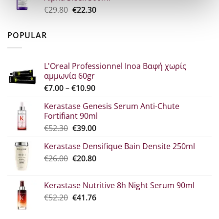
€34.60.
είναι:
Original
Η
€
29.80
€
22.30
€25.90.
price
τρέχουσα
was:
τιμή
POPULAR
€29.80.
είναι:
€22.30.
L'Oreal Professionnel Inoa Βαφή χωρίς
αμμωνία 60gr
Price
€
7.00
–
€
10.90
range:
Kerastase Genesis Serum Anti-Chute
€7.00
Fortifiant 90ml
through
Original
Η
€
52.30
€
39.00
€10.90
price
τρέχουσα
Kerastase Densifique Bain Densite 250ml
was:
τιμή
Original
Η
€
26.00
€52.30.
€
20.80
είναι:
price
τρέχουσα
€39.00.
was:
τιμή
Kerastase Nutritive 8h Night Serum 90ml
€26.00.
είναι:
Original
Η
€
52.20
€
41.76
€20.80.
price
τρέχουσα
was:
τιμή