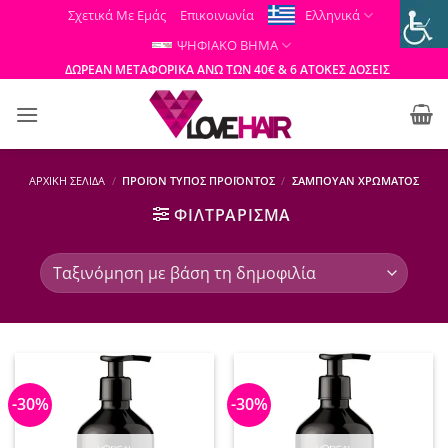
Μετάβαση
Σχετικά Με Εμάς
Επικοινωνία
Ελληνικά
στο
ΨΗΦΙΑΚΟ ΒΗΜΑ
περιεχόμενο
ΔΩΡΕΑΝ ΜΕΤΑΦΟΡΙΚΑ ΑΝΩ ΤΩΝ 40€ & 6 ΑΤΟΚΕΣ ΔΟΣΕΙΣ
ΑΡΧΙΚΉ ΣΕΛΊΔΑ
/
ΠΡΟΪΌΝ ΤΎΠΟΣ ΠΡΟΪΌΝΤΟΣ
/
ΣΑΜΠΟΥΆΝ ΧΡΏΜΑΤΟΣ
ΦΙΛΤΡΆΡΙΣΜΑ
-30%
-30%