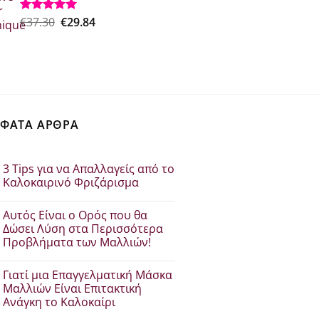
€18.50.
Original
Η
€
37.30
€
29.84
Βαθμολογήθηκε
με
5.00
price
τρέχουσα
από 5
was:
τιμή
€37.30.
είναι:
€29.84.
ΦΑΤΑ ΑΡΘΡΑ
3 Tips για να Απαλλαγείς από το
Καλοκαιρινό Φριζάρισμα
Δεν
υπάρχουν
Αυτός Είναι ο Ορός που θα
σχόλια
στο
Δώσει Λύση στα Περισσότερα
3
Προβλήματα των Μαλλιών!
Tips
για
Δεν
να
υπάρχουν
Απαλλαγείς
Γιατί μια Επαγγελματική Μάσκα
σχόλια
από
στο
Μαλλιών Είναι Επιτακτική
το
Αυτός
Καλοκαιρινό
Ανάγκη το Καλοκαίρι
Είναι
Φριζάρισμα
ο
Δεν