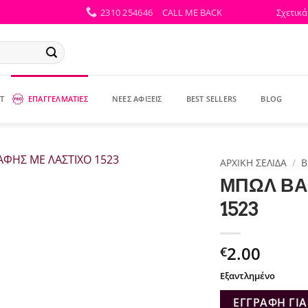
2310 254646
CALL ME BACK
Σχετικά
Τ
ΕΠΑΓΓΕΛΜΑΤΙΕΣ
ΝΕΕΣ ΑΦΙΞΕΙΣ
BEST SELLERS
BLOG
ΑΡΧΙΚΉ ΣΕΛΊΔΑ
/
B
ΜΠΩΛ ΒΑ
1523
2.00
€
Εξαντλημένο
ΕΓΓΡΑΦΉ ΓΙΑ