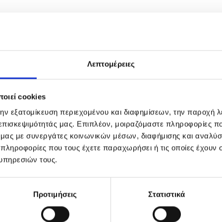
Λεπτομέρειες
-10%
-50%
οιεί cookies
την εξατομίκευση περιεχομένου και διαφημίσεων, την παροχή 
ΑΝΤΛΗΜΈΝΟ
ΕΞΑΝΤΛΗΜΈΝΟ
ΕΞΑΝΤΛΗΜ
 επισκεψιμότητάς μας. Επιπλέον, μοιραζόμαστε πληροφορίες π
ό μας με συνεργάτες κοινωνικών μέσων, διαφήμισης και αναλύσ
 πληροφορίες που τους έχετε παραχωρήσει ή τις οποίες έχουν σ
υπηρεσιών τους.
Ceramic Vented
ghd Oval Dressing
IKOO Pocket 
ial Brush No3
Brush
Pacific Metal
Προτιμήσεις
Στατιστικά
Original
Η
Original
Η
Orig
0.90
€
27.80
€
29.90
€
27.00
€
21.00
€
10
price
τρέχουσα
price
τρέχουσα
pric
was:
τιμή
was:
τιμή
was
ΔΙΑΒΆΣΤΕ
ΔΙΑΒΆΣΤΕ
ΔΙΑΒΆΣΤΕ
€30.90.
είναι:
€29.90.
είναι:
€21.