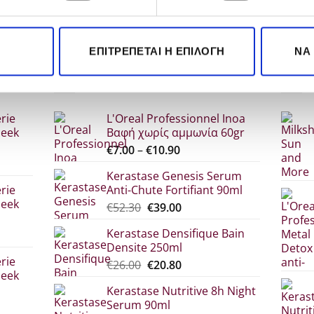
€27.80.
€27.00.
ΕΡΙΣΣΌΤΕΡΑ
ΠΕΡΙΣΣΌΤΕΡΑ
ΠΕΡΙΣΣΌΤΕ
ΕΠΙΤΡΈΠΕΤΑΙ Η ΕΠΙΛΟΓΉ
ΝΑ
POPULAR
ΤΑ Κ
rie
L'Oreal Professionnel Inoa
leek
Βαφή χωρίς αμμωνία 60gr
Price
€
7.00
–
€
10.90
range:
Kerastase Genesis Serum
σα
€7.00
rie
Anti-Chute Fortifiant 90ml
through
leek
Original
Η
€
52.30
€
39.00
€10.90
price
τρέχουσα
Kerastase Densifique Bain
was:
τιμή
Densite 250ml
σα
€52.30.
είναι:
rie
Original
Η
€
26.00
€
20.80
€39.00.
leek
price
τρέχουσα
Kerastase Nutritive 8h Night
was:
τιμή
Serum 90ml
€26.00.
είναι: