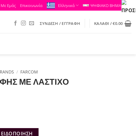
 Με Εμάς
Επικοινωνία
Ελληνικά
ΨΗΦΙΑΚΟ ΒΗΜΑ
ΣΎΝΔΕΣΗ / ΕΓΓΡΑΦΉ
ΚΑΛΆΘΙ /
€
0.00
RANDS
/
FARCOM
ΦΗΣ ΜΕ ΛΑΣΤΙΧΟ
 ΕΙΔΟΠΟΊΗΣΗ