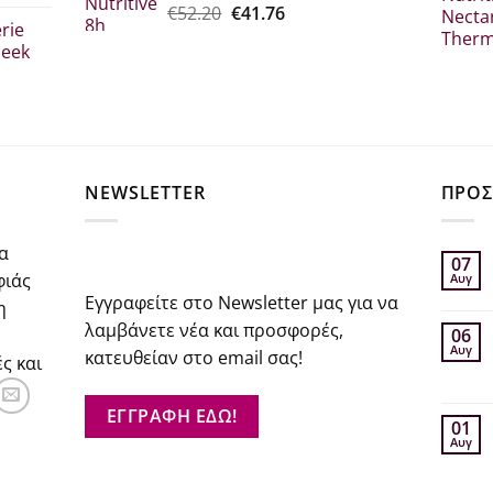
σα
Original
Η
€
52.20
€
41.76
€20.80.
rie
price
τρέχουσα
leek
was:
τιμή
€52.20.
είναι:
€41.76.
σα
NEWSLETTER
ΠΡΟΣ
α
07
φιάς
Αυγ
Εγγραφείτε στο Newsletter μας για να
η
λαμβάνετε νέα και προσφορές,
06
Αυγ
κατευθείαν στο email σας!
ς και
ΕΓΓΡΑΦΗ ΕΔΩ!
01
Αυγ