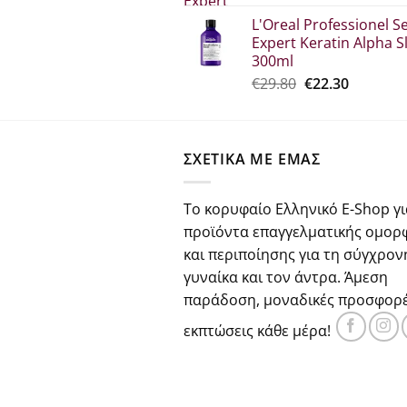
price
τρέχου
L'Oreal Professionel Se
was:
τιμή
Expert Keratin Alpha S
€34.60.
είναι:
300ml
€25.90.
Original
Η
€
29.80
€
22.30
price
τρέχου
was:
τιμή
€29.80.
είναι:
ΣΧΕΤΙΚΑ ΜΕ ΕΜΑΣ
€22.30.
Το κορυφαίο Ελληνικό E-Shop γι
προϊόντα επαγγελματικής ομορ
και περιποίησης για τη σύγχρον
γυναίκα και τον άντρα. Άμεση
παράδοση, μοναδικές προσφορέ
εκπτώσεις κάθε μέρα!