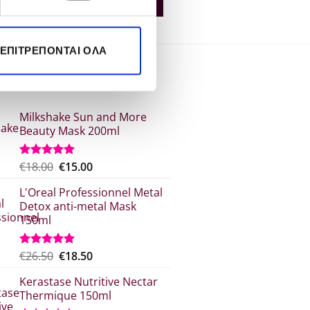
€10.50.
€206.00.
ΡΑ
ΠΕΡΙΣΣΌΤΕΡΑ
 ΕΠΙΤΡΈΠΟΝΤΑΙ ΌΛΑ
ΑΛΥΤΕΡΑ
Milkshake Sun and More
Beauty Mask 200ml
Original
Η
€
18.00
€
15.00
Βαθμολογήθηκε
με
5.00
price
τρέχουσα
από 5
L'Oreal Professionnel Metal
was:
τιμή
Detox anti-metal Mask
€18.00.
είναι:
150ml
€15.00.
Original
Η
€
26.50
€
18.50
Βαθμολογήθηκε
με
5.00
price
τρέχουσα
από 5
Kerastase Nutritive Nectar
was:
τιμή
Thermique 150ml
€26.50.
είναι: