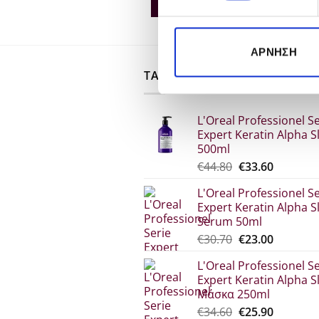
00.
€179.00.
€27.80.
ΠΕΡΙΣΣΌΤΕΡΑ
ΠΕΡΙΣΣΌΤΕΡΑ
Π
ΆΡΝΗΣΗ
ΤΑ ΠΙΟ ΠΡΟΣΦΑΤΑ
L'Oreal Professionel Se
Expert Keratin Alpha S
500ml
Original
Η
€
44.80
€
33.60
price
τρέχου
L'Oreal Professionel Se
was:
τιμή
Expert Keratin Alpha S
€44.80.
είναι:
Serum 50ml
€33.60.
Original
Η
€
30.70
€
23.00
price
τρέχου
L'Oreal Professionel Se
was:
τιμή
Expert Keratin Alpha S
€30.70.
είναι:
Μάσκα 250ml
€23.00.
Original
Η
€
34.60
€
25.90