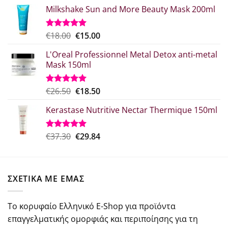
Milkshake Sun and More Beauty Mask 200ml
Original
Η
€
18.00
€
15.00
Βαθμολογήθηκε
με
5.00
price
τρέχουσα
από 5
L'Oreal Professionnel Metal Detox anti-metal
was:
τιμή
Mask 150ml
€18.00.
είναι:
€15.00.
Original
Η
€
26.50
€
18.50
Βαθμολογήθηκε
με
5.00
price
τρέχουσα
από 5
Kerastase Nutritive Nectar Thermique 150ml
was:
τιμή
€26.50.
είναι:
€18.50.
Original
Η
€
37.30
€
29.84
Βαθμολογήθηκε
με
5.00
price
τρέχουσα
από 5
was:
τιμή
€37.30.
είναι:
ΣΧΕΤΙΚΑ ΜΕ ΕΜΑΣ
€29.84.
Το κορυφαίο Ελληνικό E-Shop για προϊόντα
επαγγελματικής ομορφιάς και περιποίησης για τη