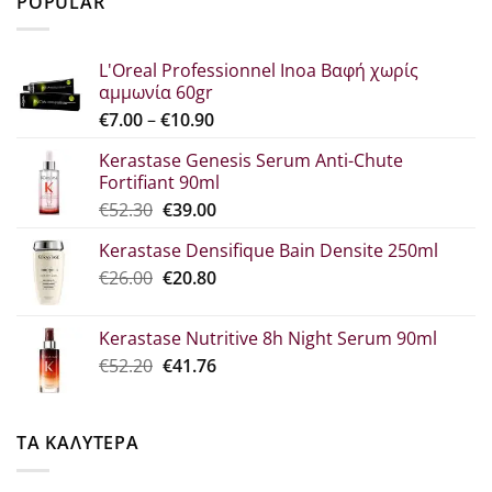
POPULAR
€29.80.
είναι:
€22.30.
L'Oreal Professionnel Inoa Βαφή χωρίς
αμμωνία 60gr
Price
€
7.00
–
€
10.90
range:
Kerastase Genesis Serum Anti-Chute
€7.00
Fortifiant 90ml
through
Original
Η
€
52.30
€
39.00
€10.90
price
τρέχουσα
Kerastase Densifique Bain Densite 250ml
was:
τιμή
Original
Η
€
26.00
€52.30.
€
20.80
είναι:
price
τρέχουσα
€39.00.
was:
τιμή
Kerastase Nutritive 8h Night Serum 90ml
€26.00.
είναι:
Original
Η
€
52.20
€
41.76
€20.80.
price
τρέχουσα
was:
τιμή
€52.20.
είναι:
ΤΑ ΚΑΛΥΤΕΡΑ
€41.76.