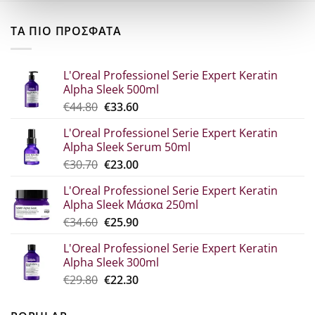
ΤΑ ΠΙΟ ΠΡΟΣΦΑΤΑ
L'Oreal Professionel Serie Expert Keratin
Alpha Sleek 500ml
Original
Η
€
44.80
€
33.60
price
τρέχουσα
L'Oreal Professionel Serie Expert Keratin
was:
τιμή
Alpha Sleek Serum 50ml
€44.80.
είναι:
Original
Η
€
30.70
€
23.00
€33.60.
price
τρέχουσα
L'Oreal Professionel Serie Expert Keratin
was:
τιμή
Alpha Sleek Μάσκα 250ml
€30.70.
είναι:
Original
Η
€
34.60
€
25.90
€23.00.
price
τρέχουσα
L'Oreal Professionel Serie Expert Keratin
was:
τιμή
Alpha Sleek 300ml
€34.60.
είναι:
Original
Η
€
29.80
€
22.30
€25.90.
price
τρέχουσα
was:
τιμή