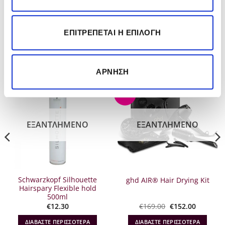
ΕΠΙΤΡΈΠΕΤΑΙ Η ΕΠΙΛΟΓΉ
ΣΧΕΤΙΚΆ ΠΡΟΪΌΝΤΑ
ΆΡΝΗΣΗ
-10%
ΕΞΑΝΤΛΗΜΈΝΟ
ΕΞΑΝΤΛΗΜΈΝΟ
Schwarzkopf Silhouette
ghd AIR® Hair Drying Kit
Hairspary Flexible hold
500ml
Original
Η
€
12.30
€
169.00
€
152.00
σα
price
τρέχουσ
was:
τιμή
ΔΙΑΒΆΣΤΕ ΠΕΡΙΣΣΌΤΕΡΑ
ΔΙΑΒΆΣΤΕ ΠΕΡΙΣΣΌΤΕΡΑ