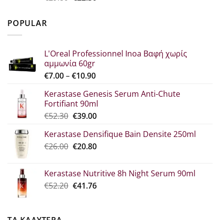
price
τρέχουσα
was:
τιμή
POPULAR
€29.80.
είναι:
€22.30.
L'Oreal Professionnel Inoa Βαφή χωρίς
αμμωνία 60gr
Price
€
7.00
–
€
10.90
range:
Kerastase Genesis Serum Anti-Chute
€7.00
Fortifiant 90ml
through
Original
Η
€
52.30
€
39.00
€10.90
price
τρέχουσα
Kerastase Densifique Bain Densite 250ml
was:
τιμή
Original
Η
€
26.00
€52.30.
€
20.80
είναι:
price
τρέχουσα
€39.00.
was:
τιμή
Kerastase Nutritive 8h Night Serum 90ml
€26.00.
είναι:
Original
Η
€
52.20
€
41.76
€20.80.
price
τρέχουσα
was:
τιμή
€52.20.
είναι: