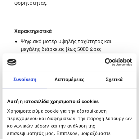
φορητότητας.
Χαρακτηριστικά
Ψηφιακό μοτέρ υψηλής ταχύτητας και
μεγάλης διάρκειας [έως 5000 ώρες
λειτουργίας]
2200 W
2 ρυθμίσεις ταχύτητας [78.000 | 95.000
Συναίνεση
Λεπτομέρειες
Σχετικά
σ.α.λ.]
2 ρυθμίσεις θερμοκρασίας [ 78°C | 115°C ]
Αυτή η ιστοσελίδα χρησιμοποιεί cookies
Ειδικό κουμπί κρύου αέρα
Χρησιμοποιούμε cookie για την εξατομίκευση
Η τεχνολογία ιόντων ελέγχει το
περιεχομένου και διαφημίσεων, την παροχή λειτουργιών
φριζάρισμα, για ένα απαλό, λαμπερό
κοινωνικών μέσων και την ανάλυση της
φινίρισμα
επισκεψιμότητάς μας. Επιπλέον, μοιραζόμαστε