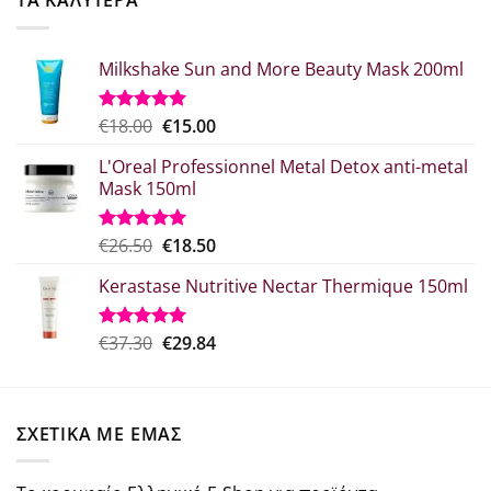
ΤΑ ΚΑΛΥΤΕΡΑ
€41.76.
Milkshake Sun and More Beauty Mask 200ml
Original
Η
€
18.00
€
15.00
Βαθμολογήθηκε
με
5.00
price
τρέχουσα
από 5
L'Oreal Professionnel Metal Detox anti-metal
was:
τιμή
Mask 150ml
€18.00.
είναι:
€15.00.
Original
Η
€
26.50
€
18.50
Βαθμολογήθηκε
με
5.00
price
τρέχουσα
από 5
Kerastase Nutritive Nectar Thermique 150ml
was:
τιμή
€26.50.
είναι:
€18.50.
Original
Η
€
37.30
€
29.84
Βαθμολογήθηκε
με
5.00
price
τρέχουσα
από 5
was:
τιμή
€37.30.
είναι:
ΣΧΕΤΙΚΑ ΜΕ ΕΜΑΣ
€29.84.