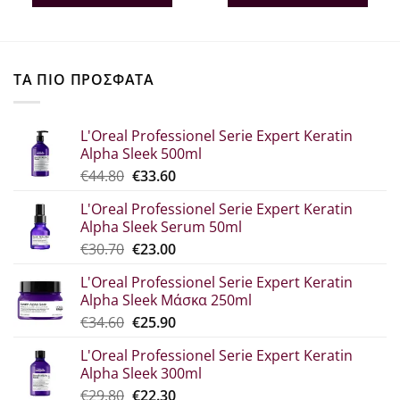
€169.00.
είναι:
.
€152.00.
ΤΑ ΠΙΟ ΠΡΟΣΦΑΤΑ
L'Oreal Professionel Serie Expert Keratin
Alpha Sleek 500ml
Original
Η
€
44.80
€
33.60
price
τρέχουσα
L'Oreal Professionel Serie Expert Keratin
was:
τιμή
Alpha Sleek Serum 50ml
€44.80.
είναι:
Original
Η
€
30.70
€
23.00
€33.60.
price
τρέχουσα
L'Oreal Professionel Serie Expert Keratin
was:
τιμή
Alpha Sleek Μάσκα 250ml
€30.70.
είναι:
Original
Η
€
34.60
€
25.90
€23.00.
price
τρέχουσα
L'Oreal Professionel Serie Expert Keratin
was:
τιμή
Alpha Sleek 300ml
€34.60.
είναι:
Original
Η
€
29.80
€
22.30
€25.90.