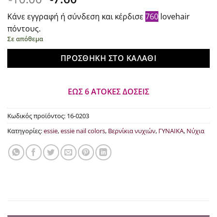
price
τρέχουσα
Κάνε εγγραφή ή σύνδεση και κέρδισε
760
lovehair
was:
τιμή
πόντους.
€10.00.
είναι:
Σε απόθεμα
€7.60.
ΠΡΟΣΘΉΚΗ ΣΤΟ ΚΑΛΆΘΙ
ΕΩΣ 6 ΑΤΟΚΕΣ ΔΟΣΕΙΣ
Κωδικός προϊόντος:
16-0203
Κατηγορίες:
essie
,
essie nail colors
,
Βερνίκια νυχιών
,
ΓΥΝΑΙΚΑ
,
Νύχια