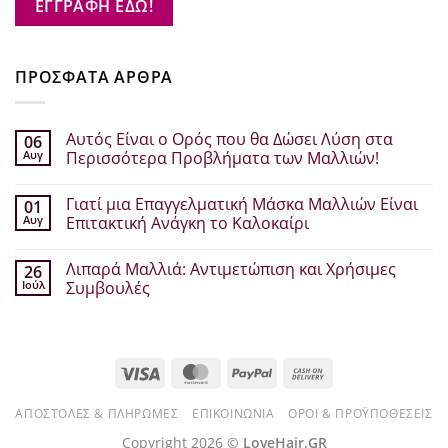
ΕΓΓΡΑΦΗ ΕΔΩ!
ΠΡΟΣΦΑΤΑ ΑΡΘΡΑ
Αυτός Είναι ο Ορός που θα Δώσει Λύση στα
06
Αυγ
Περισσότερα Προβλήματα των Μαλλιών!
Δεν
υπάρχουν
Γιατί μια Επαγγελματική Μάσκα Μαλλιών Είναι
01
σχόλια
στο
Αυγ
Επιτακτική Ανάγκη το Καλοκαίρι
Αυτός
Είναι
Δεν
ο
υπάρχουν
Λιπαρά Μαλλιά: Αντιμετώπιση και Χρήσιμες
26
Ορός
σχόλια
που
στο
Ιούλ
Συμβουλές
θα
Γιατί
Δώσει
μια
Δεν
Λύση
Επαγγελματική
υπάρχουν
στα
Μάσκα
σχόλια
Περισσότερα
Μαλλιών
στο
Προβλήματα
Είναι
Λιπαρά
Visa
MasterCard
PayPal
Cash
των
Επιτακτική
Μαλλιά:
Μαλλιών!
Ανάγκη
Αντιμετώπιση
On
το
και
Καλοκαίρι
Χρήσιμες
ΑΠΟΣΤΟΛΈΣ & ΠΛΗΡΩΜΈΣ
ΕΠΙΚΟΙΝΩΝΊΑ
ΌΡΟΙ & ΠΡΟΫΠΟΘΈΣΕΙΣ
Delivery
Συμβουλές
Copyright 2026 ©
LoveHair.GR