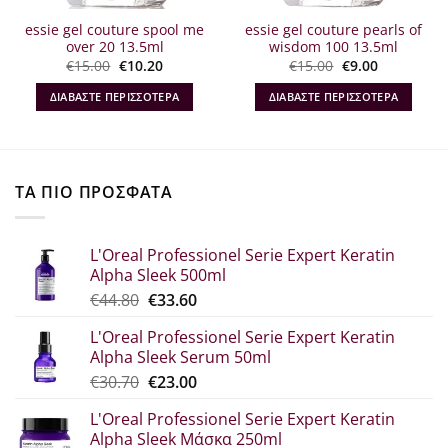
essie gel couture spool me
essie gel couture pearls of
over 20 13.5ml
wisdom 100 13.5ml
Original
Η
Original
Η
€
15.00
€
10.20
€
15.00
€
9.00
α
price
τρέχουσα
price
τρέχουσα
was:
τιμή
was:
τιμή
ΔΙΑΒΆΣΤΕ ΠΕΡΙΣΣΌΤΕΡΑ
ΔΙΑΒΆΣΤΕ ΠΕΡΙΣΣΌΤΕΡΑ
€15.00.
είναι:
€15.00.
είναι:
€10.20.
€9.00.
ΤΑ ΠΙΟ ΠΡΟΣΦΑΤΑ
L'Oreal Professionel Serie Expert Keratin
Alpha Sleek 500ml
Original
Η
€
44.80
€
33.60
price
τρέχουσα
L'Oreal Professionel Serie Expert Keratin
was:
τιμή
Alpha Sleek Serum 50ml
€44.80.
είναι:
Original
Η
€
30.70
€
23.00
€33.60.
price
τρέχουσα
L'Oreal Professionel Serie Expert Keratin
was:
τιμή
Alpha Sleek Μάσκα 250ml
€30.70.
είναι: