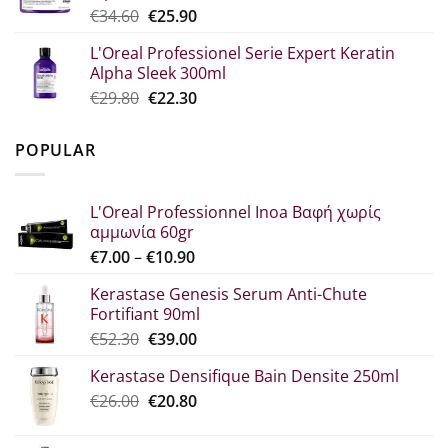
Original
Η
€
34.60
€
25.90
€23.00.
price
τρέχουσα
L'Oreal Professionel Serie Expert Keratin
was:
τιμή
Alpha Sleek 300ml
€34.60.
είναι:
Original
Η
€
29.80
€
22.30
€25.90.
price
τρέχουσα
was:
τιμή
POPULAR
€29.80.
είναι:
€22.30.
L'Oreal Professionnel Inoa Βαφή χωρίς
αμμωνία 60gr
Price
€
7.00
–
€
10.90
range:
Kerastase Genesis Serum Anti-Chute
€7.00
Fortifiant 90ml
through
Original
Η
€
52.30
€
39.00
€10.90
price
τρέχουσα
Kerastase Densifique Bain Densite 250ml
was:
τιμή
Original
Η
€
26.00
€52.30.
€
20.80
είναι:
price
τρέχουσα
€39.00.
was:
τιμή