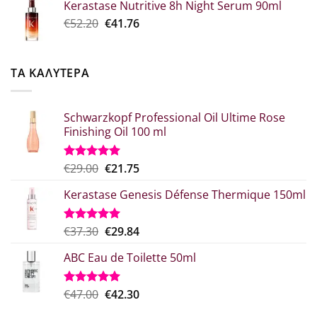
Kerastase Nutritive 8h Night Serum 90ml
€26.00.
είναι:
Original
Η
€
52.20
€
41.76
€20.80.
price
τρέχουσα
was:
τιμή
€52.20.
είναι:
ΤΑ ΚΑΛΥΤΕΡΑ
€41.76.
Schwarzkopf Professional Oil Ultime Rose
Finishing Oil 100 ml
Original
Η
€
29.00
€
21.75
Βαθμολογήθηκε
με
5.00
price
τρέχουσα
από 5
Kerastase Genesis Défense Thermique 150ml
was:
τιμή
€29.00.
είναι:
€21.75.
Original
Η
€
37.30
€
29.84
Βαθμολογήθηκε
με
5.00
price
τρέχουσα
από 5
ABC Eau de Toilette 50ml
was:
τιμή
€37.30.
είναι:
€29.84.
Original
Η
€
47.00
€
42.30
Βαθμολογήθηκε
με
5.00
price
τρέχουσα
από 5