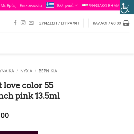
 Με Εμάς
Επικοινωνία
Ελληνικά
ΨΗΦΙΑΚΟ ΒΗΜΑ
ΣΎΝΔΕΣΗ / ΕΓΓΡΑΦΉ
ΚΑΛΆΘΙ /
€
0.00
ΥΝΑΙΚΑ
/
ΝΎΧΙΑ
/
ΒΕΡΝΊΚΙΑ
t love color 55
nch pink 13.5ml
ginal
Η
.00
ce
τρέχουσα
:
τιμή