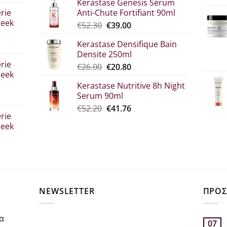
Kerastase Genesis Serum
σα
€7.00
rie
Anti-Chute Fortifiant 90ml
through
leek
Original
Η
€
52.30
€
39.00
€10.90
price
τρέχουσα
Kerastase Densifique Bain
was:
τιμή
Densite 250ml
σα
€52.30.
είναι:
rie
Original
Η
€
26.00
€
20.80
€39.00.
leek
price
τρέχουσα
Kerastase Nutritive 8h Night
was:
τιμή
Serum 90ml
€26.00.
είναι:
σα
Original
Η
€
52.20
€
41.76
€20.80.
rie
price
τρέχουσα
leek
was:
τιμή
€52.20.
είναι:
€41.76.
σα
NEWSLETTER
ΠΡΟΣ
α
07