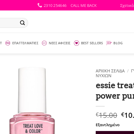
2310 254646
CALL ME BACK
Σχετικά
Τ
ΕΠΑΓΓΕΛΜΑΤΙΕΣ
ΝΕΕΣ ΑΦΙΞΕΙΣ
BEST SELLERS
BLOG
ΑΡΧΙΚΉ ΣΕΛΊΔΑ
/
Γ
ΝΥΧΙΏΝ
essie trea
power pu
Ori
15.00
10
€
€
pri
Εξαντλημένο
was