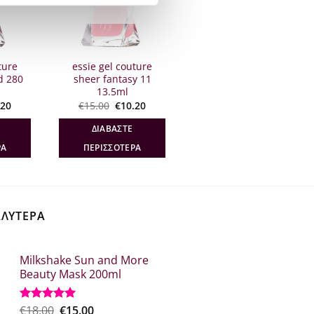
ΈΝΟ
ΕΞΑΝΤΛΗΜΈΝΟ
ture
essie gel couture
d 280
sheer fantasy 11
13.5ml
inal
Η
Original
Η
.20
€
15.00
€
10.20
e
τρέχουσα
price
τρέχουσα
:
τιμή
was:
τιμή
ΔΙΑΒΆΣΤΕ
00.
είναι:
€15.00.
είναι:
€10.20.
€10.20.
ΡΑ
ΠΕΡΙΣΣΌΤΕΡΑ
ΑΛΥΤΕΡΑ
Milkshake Sun and More
Beauty Mask 200ml
Original
Η
€
18.00
€
15.00
Βαθμολογήθηκε