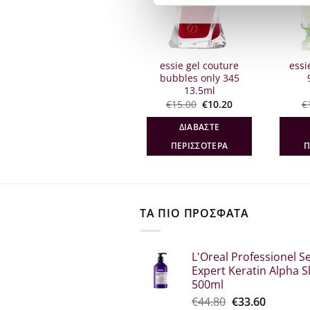
ΕΞΑΝΤΛΗΜΈΝΟ
ΕΞΑΝΤΛΗΜΈΝΟ
ΕΞ
essie gel couture
essie gel couture
essi
spool me over 20
bubbles only 345
13.5ml
13.5ml
Original
Η
Original
Η
€
15.00
€
10.20
€
15.00
€
10.20
€
σα
price
τρέχουσα
price
τρέχουσα
was:
τιμή
was:
τιμή
ΔΙΑΒΆΣΤΕ
ΔΙΑΒΆΣΤΕ
€15.00.
είναι:
€15.00.
είναι:
€10.20.
€10.20.
ΠΕΡΙΣΣΌΤΕΡΑ
ΠΕΡΙΣΣΌΤΕΡΑ
Π
ΤΑ ΠΙΟ ΠΡΟΣΦΑΤΑ
L'Oreal Professionel Se
Expert Keratin Alpha S
500ml
Original
Η
€
44.80
€
33.60