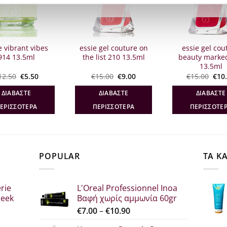
ΑΝΤΛΗΜΈΝΟ
ΕΞΑΝΤΛΗΜΈΝΟ
ΕΞΑΝΤΛΗΜ
e vibrant vibes
essie gel couture on
essie gel cou
914 13.5ml
the list 210 13.5ml
beauty marke
13.5ml
Original
Η
Original
Η
Orig
12.50
€
5.50
€
15.00
€
9.00
€
15.00
€
10
price
τρέχουσα
price
τρέχουσα
pric
was:
τιμή
was:
τιμή
was
ΔΙΑΒΆΣΤΕ
ΔΙΑΒΆΣΤΕ
ΔΙΑΒΆΣΤΕ
€12.50.
είναι:
€15.00.
είναι:
€15.
€5.50.
€9.00.
ΕΡΙΣΣΌΤΕΡΑ
ΠΕΡΙΣΣΌΤΕΡΑ
ΠΕΡΙΣΣΌΤΕ
POPULAR
ΤΑ Κ
rie
L'Oreal Professionnel Inoa
leek
Βαφή χωρίς αμμωνία 60gr
Price
€
7.00
–
€
10.90
range: