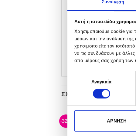
Συναίνεση
Συμβουλές για την εφαρμογ
Εφαρμόστε το
Essie Trea
Αυτή η ιστοσελίδα χρησιμοπ
Τις πρώτες 3 ημέρες της
Χρησιμοποιούμε cookie για 
βερνίκι ξανά το επόμενο
μέσων και την ανάλυση της
Εφαρμόστε 2 στρώσεις το
χρησιμοποιείτε τον ιστότοπ
να τις συνδυάσουν με άλλες
Δεν χρειάζεται βάση ή to
από μέρους σας χρήση των 
Επιλογή
Αναγκαία
συγκατάθεσης
ΣΧΕΤΙΚΆ ΠΡΟΪΌΝΤΑ
-32%
-32%
-56%
ΆΡΝΗΣΗ