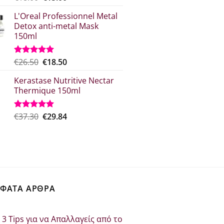
με
5.00
price
τρέχουσα
από 5
L'Oreal Professionnel Metal
was:
τιμή
Detox anti-metal Mask
€18.00.
είναι:
150ml
€15.00.
Original
Η
€
26.50
€
18.50
Βαθμολογήθηκε
με
5.00
price
τρέχουσα
από 5
Kerastase Nutritive Nectar
was:
τιμή
Thermique 150ml
€26.50.
είναι:
€18.50.
Original
Η
€
37.30
€
29.84
Βαθμολογήθηκε
με
5.00
price
τρέχουσα
από 5
was:
τιμή
€37.30.
είναι:
€29.84.
ΦΑΤΑ ΑΡΘΡΑ
3 Tips για να Απαλλαγείς από το