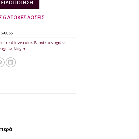
.00.
είναι:
 ΕΙΔΟΠΟΊΗΣΗ
€10.00.
Σ 6 ΑΤΟΚΕΣ ΔΟΣΕΙΣ
16-0055
ie treat love color
,
Βερνίκια νυχιών
,
νυχιών
,
Νύχια
μπερά