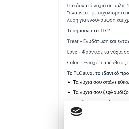
Πιο δυνατά νύχια σε μόλις 
“αναπνέει” με εκχυλίσματα 
λύση για ενδυνάμωση και χρ
Τι σημαίνει το TLC?
Treat – Ενυδάτωση και εντο
Love – Φρόντισε τα νύχια σ
Color – Ενισχύει απευθείας 
Το TLC είναι το ιδανικό προ
Τα νύχια σου σπάνε εύκο
Τα νύχια σου ξεφλουδίζ
Νιώθεις ότι τα νύχια σο
Θέλεις να νοιάζεσαι για 
Σου αρέσουν τα βερνίκια 