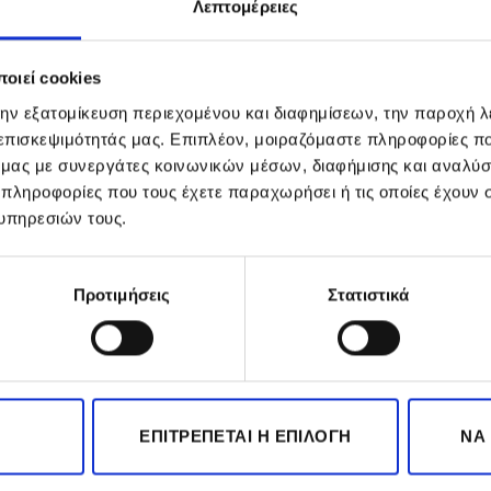
Λεπτομέρειες
ή:
t Love and Color Strengthener Nail Polish
σε καθαρά και στε
οιεί cookies
 εφαρμογής για καλύτερα αποτελέσματα ξεβάψτε τα νύχια 
την εξατομίκευση περιεχομένου και διαφημίσεων, την παροχή 
 πρωί στη συνέχεια επαναλάβετε τη διαδικασία σε εβδομαδ
 επισκεψιμότητάς μας. Επιπλέον, μοιραζόμαστε πληροφορίες π
υ προϊόντος για πιο έντονο αποτέλεσμα στο χρώμα
ό μας με συνεργάτες κοινωνικών μέσων, διαφήμισης και αναλύσ
 πληροφορίες που τους έχετε παραχωρήσει ή τις οποίες έχουν σ
p coat
υπηρεσιών τους.
Προτιμήσεις
Στατιστικά
-40%
-32%
ΕΠΙΤΡΈΠΕΤΑΙ Η ΕΠΙΛΟΓΉ
ΝΑ