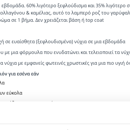
1 εβδομάδα. 60% λιγότερο ξεφλούδισμα και 35% λιγότερο 
κολλαγόνου & καμέλιας, αυτό το λαμπερό ροζ του γαρύφαλ
ώμα σε 1 βήμα. Δεν χρειάζεται βάση ή top coat
χή σε ευαίσθητα (ξεφλουδισμένα) νύχια σε μια εβδομάδα
ου με μια φόρμουλα που ενυδατώνει και τελειοποιεί τα νύχ
τα νύχια με εμφανείς φωτεινές χρωστικές για μια πιο υγιή ό
ιόν για εσένα εάν
λα
ουν εύκολα
υ χρειάζονται να αναπνεύσουν
τα νύχια σου χωρίς να αποφεύγεις το χρώμα
με τον ελαφρύ ιριδισμό.