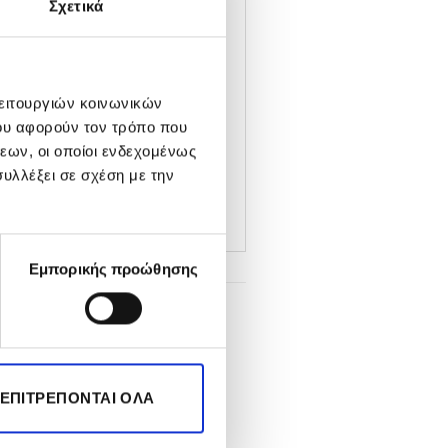
Σχετικά
γνά νύχια
.
σας κάθε βράδυ περάστε το
λειτουργιών κοινωνικών
ιαία βάση
ου αφορούν τον τρόπο που
εων, οι οποίοι ενδεχομένως
υλλέξει σε σχέση με την
Εμπορικής προώθησης
-32%
 ΕΠΙΤΡΈΠΟΝΤΑΙ ΌΛΑ