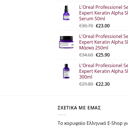
price
τρέχου
L'Oreal Professionel Se
was:
τιμή
Expert Keratin Alpha S
€44.80.
είναι:
Serum 50ml
€33.60.
Original
Η
€
30.70
€
23.00
price
τρέχου
L'Oreal Professionel Se
was:
τιμή
Expert Keratin Alpha S
€30.70.
είναι:
Μάσκα 250ml
€23.00.
Original
Η
€
34.60
€
25.90
price
τρέχου
L'Oreal Professionel Se
was:
τιμή
Expert Keratin Alpha S
€34.60.
είναι:
300ml
€25.90.
Original
Η
€
29.80
€
22.30
price
τρέχου
was:
τιμή
€29.80.
είναι:
ΣΧΕΤΙΚΑ ΜΕ ΕΜΑΣ
€22.30.
Το κορυφαίο Ελληνικό E-Shop γι