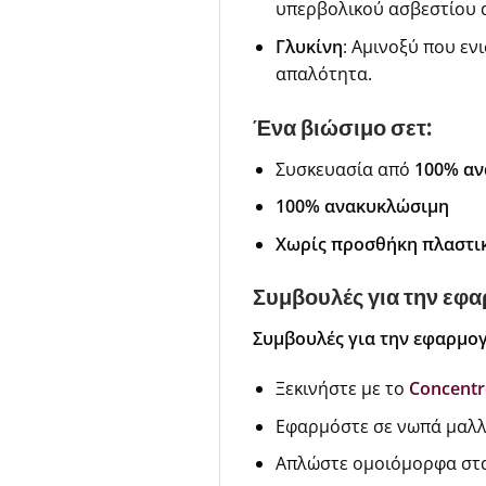
υπερβολικού ασβεστίου α
Γλυκίνη
: Αμινοξύ που εν
απαλότητα.
Ένα βιώσιμο σετ:
Συσκευασία από
100% αν
100% ανακυκλώσιμη
Χωρίς προσθήκη πλαστι
Συμβουλές για την εφα
Συμβουλές για την εφαρμογ
Ξεκινήστε με το
Concentré
Εφαρμόστε σε νωπά μαλλ
Απλώστε ομοιόμορφα στα 