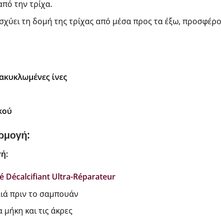
πό την τρίχα.
ισχύει τη δομή της τρίχας από μέσα προς τα έξω, προσφέρ
ακυκλωμένες ίνες
κού
ρμογή:
ή:
 Décalcifiant Ultra-Réparateur
ιά πριν το σαμπουάν
μήκη και τις άκρες