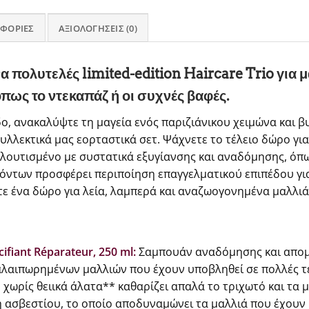
ΦΟΡΊΕΣ
ΑΞΙΟΛΟΓΉΣΕΙΣ (0)
ένα πολυτελές limited-edition Haircare Trio για
όπως το ντεκαπάζ ή οι συχνές βαφές.
ο, ανακαλύψτε τη μαγεία ενός παριζιάνικου χειμώνα και β
υλλεκτικά μας εορταστικά σετ. Ψάχνετε το τέλειο δώρο για
ουτισμένο με συστατικά εξυγίανσης και αναδόμησης, όπως 
ροϊόντων προσφέρει περιποίηση επαγγελματικού επιπέδου για
 ένα δώρο για λεία, λαμπερά και αναζωογονημένα μαλλιά 
ifiant Réparateur, 250 ml:
Σαμπουάν αναδόμησης και απο
αλαιπωρημένων μαλλιών που έχουν υποβληθεί σε πολλές τε
χωρίς θειικά άλατα** καθαρίζει απαλά το τριχωτό και τα 
ασβεστίου, το οποίο αποδυναμώνει τα μαλλιά που έχουν 