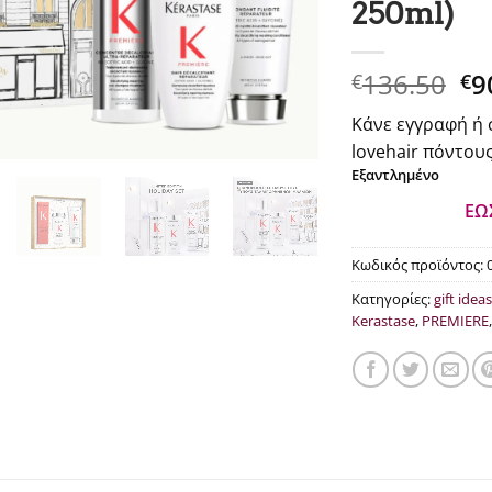
250ml)
Or
136.50
9
€
€
pr
Κάνε εγγραφή ή 
wa
lovehair πόντους
€1
Εξαντλημένο
ΕΩ
Κωδικός προϊόντος:
Κατηγορίες:
gift ideas
Kerastase
,
PREMIERE