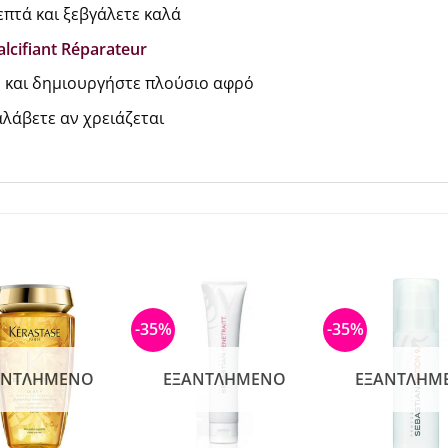
επτά και ξεβγάλετε καλά
lcifiant Réparateur
ό και δημιουργήστε πλούσιο αφρό
αλάβετε αν χρειάζεται
-35%
-35%
ΑΝΤΛΗΜΈΝΟ
ΕΞΑΝΤΛΗΜΈΝΟ
ΕΞΑΝΤΛΗΜ