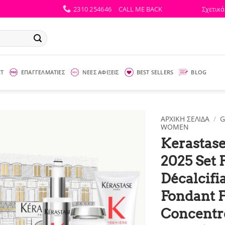
2310 254646
CALL ME BACK
Σχετικά
ΕΤ
ΕΠΑΓΓΕΛΜΑΤΙΕΣ
ΝΕΕΣ ΑΦΙΞΕΙΣ
BEST SELLERS
BLOG
ΑΡΧΙΚΉ ΣΕΛΊΔΑ
/
G
WOMEN
Kerastase
2025 Set 
Décalcifi
Fondant F
Concentré