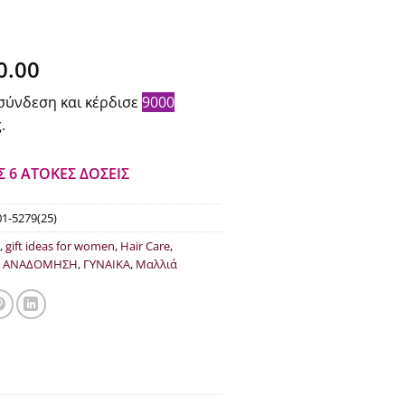
iginal
Η
0.00
ice
τρέχουσα
σύνδεση και κέρδισε
9000
s:
τιμή
.
36.50.
είναι:
€90.00.
Σ 6 ΑΤΟΚΕΣ ΔΟΣΕΙΣ
01-5279(25)
,
gift ideas for women
,
Hair Care
,
,
ΑΝΑΔΟΜΗΣΗ
,
ΓΥΝΑΙΚΑ
,
Μαλλιά