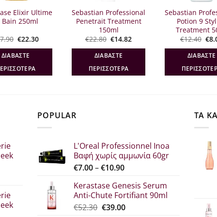
ase Elixir Ultime
Sebastian Professional
Sebastian Profe
 Bain 250ml
Penetrait Treatment
Potion 9 Sty
150ml
Treatment 5
Original
Η
Original
Η
Ori
7.90
€
22.30
€
22.80
€
14.82
€
12.40
€
8.
price
τρέχουσα
price
τρέχουσα
pri
was:
τιμή
was:
τιμή
was
ΔΙΑΒΆΣΤΕ
ΔΙΑΒΆΣΤΕ
ΔΙΑΒΆΣΤΕ
€27.90.
είναι:
€22.80.
είναι:
€12
€22.30.
€14.82.
ΕΡΙΣΣΌΤΕΡΑ
ΠΕΡΙΣΣΌΤΕΡΑ
ΠΕΡΙΣΣΌΤΕ
POPULAR
ΤΑ Κ
rie
L'Oreal Professionnel Inoa
leek
Βαφή χωρίς αμμωνία 60gr
Price
€
7.00
–
€
10.90
range:
Kerastase Genesis Serum
σα
€7.00
rie
Anti-Chute Fortifiant 90ml
through
leek
Original
Η
€
52.30
€
39.00
€10.90
price
τρέχουσα