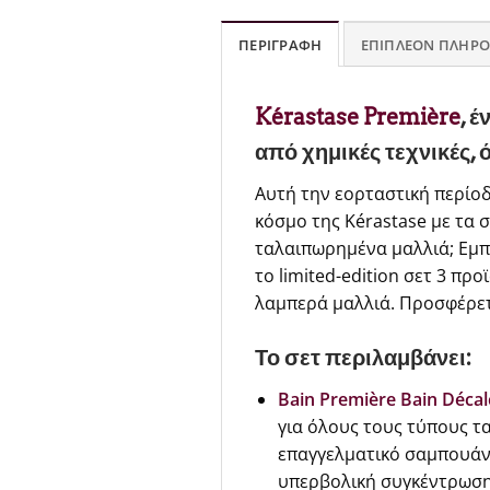
ΠΕΡΙΓΡΑΦΉ
ΕΠΙΠΛΈΟΝ ΠΛΗΡΟ
Kérastase Première
, 
από χημικές τεχνικές, 
Αυτή την εορταστική περίοδ
κόσμο της Kérastase με τα σ
ταλαιπωρημένα μαλλιά; Εμπλ
το limited-edition σετ 3 π
λαμπερά μαλλιά. Προσφέρετε
Το σετ περιλαμβάνει:
Bain Première Bain Décalc
για όλους τους τύπους τ
επαγγελματικό σαμπουάν 
υπερβολική συγκέντρωση 