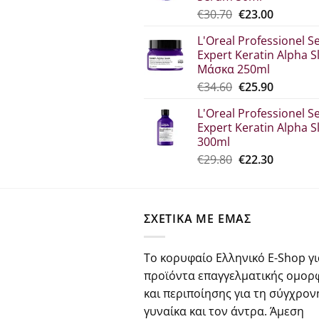
€33.60.
Original
Η
€
30.70
€
23.00
price
τρέχου
L'Oreal Professionel Se
was:
τιμή
Expert Keratin Alpha S
€30.70.
είναι:
Μάσκα 250ml
€23.00.
Original
Η
€
34.60
€
25.90
price
τρέχου
L'Oreal Professionel Se
was:
τιμή
Expert Keratin Alpha S
€34.60.
είναι:
300ml
€25.90.
Original
Η
€
29.80
€
22.30
price
τρέχου
was:
τιμή
€29.80.
είναι:
ΣΧΕΤΙΚΑ ΜΕ ΕΜΑΣ
€22.30.
Το κορυφαίο Ελληνικό E-Shop γι
προϊόντα επαγγελματικής ομορ
και περιποίησης για τη σύγχρον
γυναίκα και τον άντρα. Άμεση