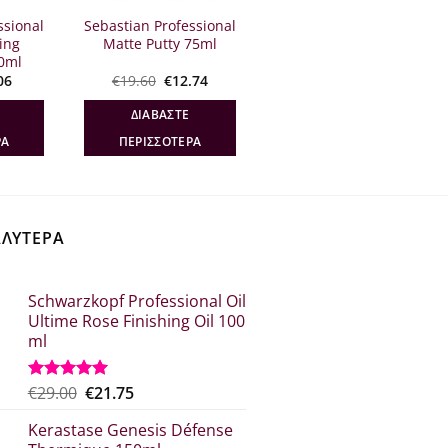
ssional
Sebastian Professional
ling
Matte Putty 75ml
0ml
ginal
Η
Original
Η
06
€
19.60
€
12.74
ce
τρέχουσα
price
τρέχουσα
:
τιμή
was:
τιμή
ΔΙΑΒΆΣΤΕ
.40.
είναι:
€19.60.
είναι:
€8.06.
€12.74.
ΡΑ
ΠΕΡΙΣΣΌΤΕΡΑ
ΑΛΥΤΕΡΑ
Schwarzkopf Professional Oil
Ultime Rose Finishing Oil 100
ml
Original
Η
€
29.00
€
21.75
Βαθμολογήθηκε
με
5.00
price
τρέχουσα
από 5
Kerastase Genesis Défense
was:
τιμή