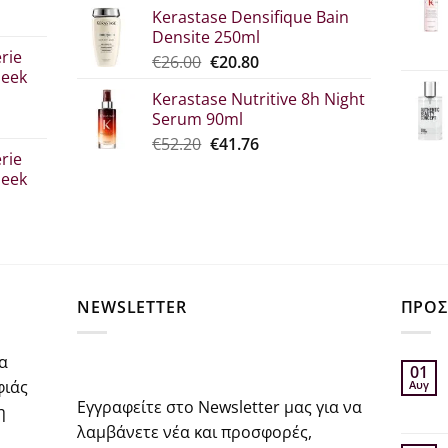
Kerastase Densifique Bain
was:
τιμή
Densite 250ml
σα
€52.30.
είναι:
rie
Original
Η
€
26.00
€
20.80
€39.00.
leek
price
τρέχουσα
Kerastase Nutritive 8h Night
was:
τιμή
Serum 90ml
€26.00.
είναι:
σα
Original
Η
€
52.20
€
41.76
€20.80.
rie
price
τρέχουσα
leek
was:
τιμή
€52.20.
είναι:
€41.76.
σα
NEWSLETTER
ΠΡΟΣ
α
01
φιάς
Αυγ
Εγγραφείτε στο Newsletter μας για να
η
λαμβάνετε νέα και προσφορές,