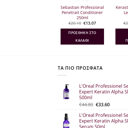
Kerastase Elixir Ultime
Sebastian Professional
Kerast
Le Masque 200ml
Penetrait Conditioner
Le
250ml
Original
Η
Original
Η
€
50.30
€
40.20
€
20.10
€
13.07
€
2
σα
price
τρέχουσα
price
τρέχουσα
was:
τιμή
was:
τιμή
ΔΙΑΒΆΣΤΕ
ΠΡΟΣΘΉΚΗ ΣΤΟ
€50.30.
είναι:
€20.10.
είναι:
€40.20.
€13.07.
ΠΕΡΙΣΣΌΤΕΡΑ
ΚΑΛΆΘΙ
Π
ΤΑ ΠΙΟ ΠΡΟΣΦΑΤΑ
L'Oreal Professionel Se
Expert Keratin Alpha S
500ml
Original
Η
€
44.80
€
33.60
price
τρέχου
L'Oreal Professionel Se
was:
τιμή
Expert Keratin Alpha S
€44.80.
είναι:
Serum 50ml