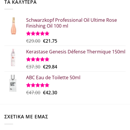
ΤΑ ΚΑΛΥΤΕΡΑ
€41.76.
Schwarzkopf Professional Oil Ultime Rose
Finishing Oil 100 ml
Original
Η
€
29.00
€
21.75
Βαθμολογήθηκε
με
5.00
price
τρέχουσα
από 5
Kerastase Genesis Défense Thermique 150ml
was:
τιμή
€29.00.
είναι:
€21.75.
Original
Η
€
37.30
€
29.84
Βαθμολογήθηκε
με
5.00
price
τρέχουσα
από 5
ABC Eau de Toilette 50ml
was:
τιμή
€37.30.
είναι:
€29.84.
Original
Η
€
47.00
€
42.30
Βαθμολογήθηκε
με
5.00
price
τρέχουσα
από 5
was:
τιμή
€47.00.
είναι:
ΣΧΕΤΙΚΑ ΜΕ ΕΜΑΣ
€42.30.