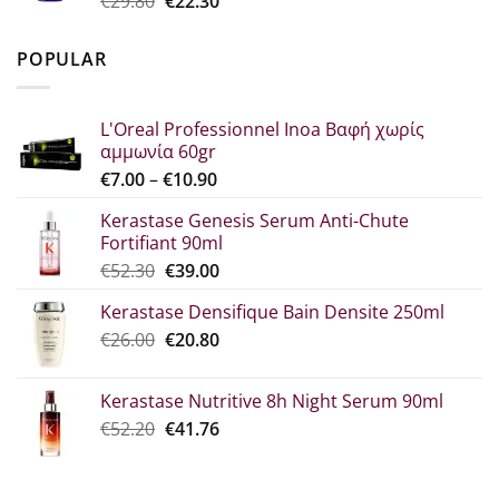
Original
Η
€
29.80
€
22.30
€25.90.
price
τρέχουσα
was:
τιμή
POPULAR
€29.80.
είναι:
€22.30.
L'Oreal Professionnel Inoa Βαφή χωρίς
αμμωνία 60gr
Price
€
7.00
–
€
10.90
range:
Kerastase Genesis Serum Anti-Chute
€7.00
Fortifiant 90ml
through
Original
Η
€
52.30
€
39.00
€10.90
price
τρέχουσα
Kerastase Densifique Bain Densite 250ml
was:
τιμή
Original
Η
€
26.00
€52.30.
€
20.80
είναι:
price
τρέχουσα
€39.00.
was:
τιμή
Kerastase Nutritive 8h Night Serum 90ml
€26.00.
είναι:
Original
Η
€
52.20
€
41.76
€20.80.
price
τρέχουσα
was:
τιμή
€52.20.
είναι: