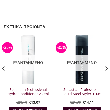
ΣΧΕΤΙΚΆ ΠΡΟΪΌΝΤΑ
-35%
-35%
ΕΞΑΝΤΛΗΜΈΝΟ
ΕΞΑΝΤΛΗΜΈΝΟ
Sebastian Professional
Sebastian Professional
Hydre Conditioner 250ml
Liquid Steel Styler 150ml
Original
Η
Original
Η
€
20.10
€
13.07
€
21.70
€
14.11
α
price
τρέχουσα
price
τρέχουσα
was:
τιμή
was:
τιμή
ΔΙΑΒΆΣΤΕ ΠΕΡΙΣΣΌΤΕΡΑ
ΔΙΑΒΆΣΤΕ ΠΕΡΙΣΣΌΤΕΡΑ