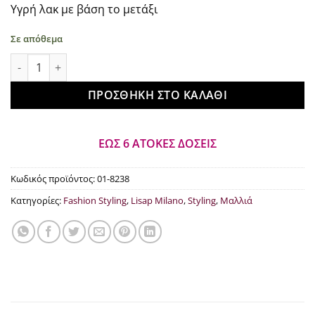
Υγρή λακ με βάση το μετάξι
€15.84.
Σε απόθεμα
Lisap Milano Fashion Extreme Spray 250ml ποσότητα
ΠΡΟΣΘΉΚΗ ΣΤΟ ΚΑΛΆΘΙ
ΕΩΣ 6 ΑΤΟΚΕΣ ΔΟΣΕΙΣ
Κωδικός προϊόντος:
01-8238
Κατηγορίες:
Fashion Styling
,
Lisap Milano
,
Styling
,
Μαλλιά