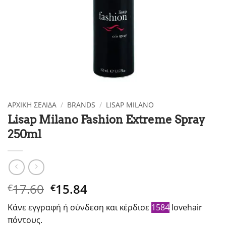
ΑΡΧΙΚΉ ΣΕΛΊΔΑ
/
BRANDS
/
LISAP MILANO
Lisap Milano Fashion Extreme Spray
250ml
Original
Η
17.60
15.84
€
€
price
τρέχουσα
Κάνε εγγραφή ή σύνδεση και κέρδισε
1584
lovehair
was:
τιμή
πόντους.
€17.60.
είναι: