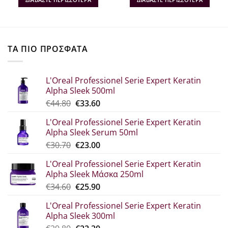
€20.10.
είναι:
€21.70.
είναι:
€13.07.
€14.11.
ΤΑ ΠΙΟ ΠΡΟΣΦΑΤΑ
L'Oreal Professionel Serie Expert Keratin
Alpha Sleek 500ml
Original
Η
€
44.80
€
33.60
price
τρέχουσα
L'Oreal Professionel Serie Expert Keratin
was:
τιμή
Alpha Sleek Serum 50ml
€44.80.
είναι:
Original
Η
€
30.70
€
23.00
€33.60.
price
τρέχουσα
L'Oreal Professionel Serie Expert Keratin
was:
τιμή
Alpha Sleek Μάσκα 250ml
€30.70.
είναι:
Original
Η
€
34.60
€
25.90
€23.00.
price
τρέχουσα
L'Oreal Professionel Serie Expert Keratin
was:
τιμή
Alpha Sleek 300ml
€34.60.
είναι: