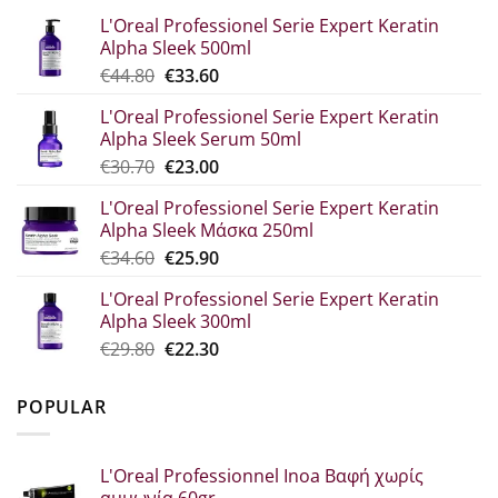
L'Oreal Professionel Serie Expert Keratin
Alpha Sleek 500ml
Original
Η
€
44.80
€
33.60
price
τρέχουσα
L'Oreal Professionel Serie Expert Keratin
was:
τιμή
Alpha Sleek Serum 50ml
€44.80.
είναι:
Original
Η
€
30.70
€
23.00
€33.60.
price
τρέχουσα
L'Oreal Professionel Serie Expert Keratin
was:
τιμή
Alpha Sleek Μάσκα 250ml
€30.70.
είναι:
Original
Η
€
34.60
€
25.90
€23.00.
price
τρέχουσα
L'Oreal Professionel Serie Expert Keratin
was:
τιμή
Alpha Sleek 300ml
€34.60.
είναι:
Original
Η
€
29.80
€
22.30
€25.90.
price
τρέχουσα
was:
τιμή
POPULAR
€29.80.
είναι:
€22.30.
L'Oreal Professionnel Inoa Βαφή χωρίς