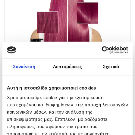
Συναίνεση
Λεπτομέρειες
Σχετικά
Αυτή η ιστοσελίδα χρησιμοποιεί cookies
Χρησιμοποιούμε cookie για την εξατομίκευση
περιεχομένου και διαφημίσεων, την παροχή λειτουργιών
ΚΑΙΝΟΤΟΜΑ ΤΕΧΝΟΛΟΓΙΑ
κοινωνικών μέσων και την ανάλυση της
5% ΑΛΦΑ-ΣΙΛΑΝΗ
: Εμπλουτισμένο χωρίς
επισκεψιμότητάς μας. Επιπλέον, μοιραζόμαστε
προσθήκη νερού, η Άλφα-Σιλάνη είναι ένα
πληροφορίες που αφορούν τον τρόπο που
ενεργό συστατικό περιποίησης που
χρησιμοποιείτε τον ιστότοπό μας με συνεργάτες