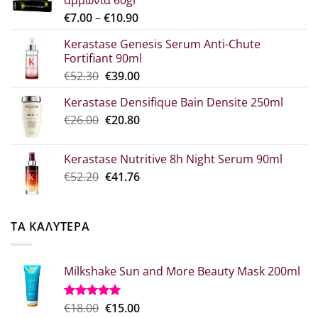
αμμωνία 60gr
Price
€
7.00
–
€
10.90
range:
Kerastase Genesis Serum Anti-Chute
€7.00
Fortifiant 90ml
through
Original
Η
€
52.30
€
39.00
€10.90
price
τρέχουσα
Kerastase Densifique Bain Densite 250ml
was:
τιμή
Original
Η
€
26.00
€52.30.
€
20.80
είναι:
price
τρέχουσα
€39.00.
was:
τιμή
Kerastase Nutritive 8h Night Serum 90ml
€26.00.
είναι:
Original
Η
€
52.20
€
41.76
€20.80.
price
τρέχουσα
was:
τιμή
€52.20.
είναι:
ΤΑ ΚΑΛΥΤΕΡΑ
€41.76.
Milkshake Sun and More Beauty Mask 200ml
Original
Η
€
18.00
€
15.00
Βαθμολογήθηκε
με
5.00