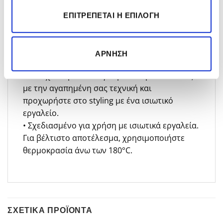
Serum σε καθαρά, στεγνωμένα με πετσέτα
μαλλιά. Εφαρμόστε 1 έως 2 δόσεις σε λεπτά
ΕΠΙΤΡΈΠΕΤΑΙ Η ΕΠΙΛΟΓΉ
έως κανονικά μαλλιά ή 3 έως 4 δόσεις σε πιο
πυκνά μαλλιά.
• Απλώστε ομοιόμορφα στα μήκη και στις
ΆΡΝΗΣΗ
άκρες. Δεν ξεβγάζεται.
• Συνεχίστε με το στέγνωμα των μαλλιών σας
με την αγαπημένη σας τεχνική και
προχωρήστε στο styling με ένα ισιωτικό
εργαλείο.
• Σχεδιασμένο για χρήση με ισιωτικά εργαλεία.
Για βέλτιστο αποτέλεσμα, χρησιμοποιήστε
θερμοκρασία άνω των 180°C.
ΣΧΕΤΙΚΆ ΠΡΟΪΌΝΤΑ