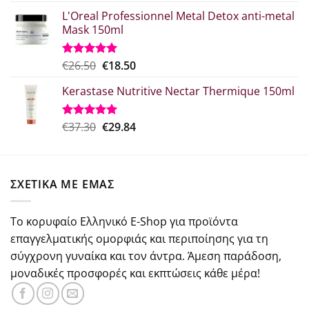
price
τρέχουσα
από 5
L'Oreal Professionnel Metal Detox anti-metal
was:
τιμή
Mask 150ml
€18.00.
είναι:
€15.00.
Original
Η
€
26.50
€
18.50
Βαθμολογήθηκε
με
5.00
price
τρέχουσα
από 5
Kerastase Nutritive Nectar Thermique 150ml
was:
τιμή
€26.50.
είναι:
€18.50.
Original
Η
€
37.30
€
29.84
Βαθμολογήθηκε
με
5.00
price
τρέχουσα
από 5
was:
τιμή
€37.30.
είναι:
ΣΧΕΤΙΚΑ ΜΕ ΕΜΑΣ
€29.84.
Το κορυφαίο Ελληνικό E-Shop για προϊόντα
επαγγελματικής ομορφιάς και περιποίησης για τη
σύγχρονη γυναίκα και τον άντρα. Άμεση παράδοση,
μοναδικές προσφορές και εκπτώσεις κάθε μέρα!