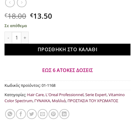
Original
Η
18.00
13.50
€
€
price
τρέχουσα
Σε απόθεμα
was:
τιμή
L'Oreal Professionel Serie Expert Vitamino Color Spectrum Gl
€18.00.
είναι:
€13.50.
ΠΡΟΣΘΉΚΗ ΣΤΟ ΚΑΛΆΘΙ
ΕΩΣ 6 ΑΤΟΚΕΣ ΔΟΣΕΙΣ
Κωδικός προϊόντος:
01-1168
Κατηγορίες:
Hair Care
,
L'Oreal Professionnel
,
Serie Expert
,
Vitamino
Color Spectrum
,
ΓΥΝΑΙΚΑ
,
Μαλλιά
,
ΠΡΟΣΤΑΣΙΑ ΤΟΥ ΧΡΩΜΑΤΟΣ