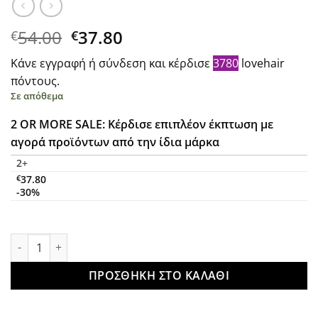
Original
Η
54.00
37.80
€
€
price
τρέχουσα
Κάνε εγγραφή ή σύνδεση και κέρδισε
3780
lovehair
was:
τιμή
πόντους.
€54.00.
είναι:
Σε απόθεμα
€37.80.
2 OR MORE SALE: Κέρδισε επιπλέον έκπτωση με
αγορά προϊόντων από την ίδια μάρκα
2+
€
37.80
-30%
L'Oreal Professionnel Serie Expert Absolut Repair Molecular 
ΠΡΟΣΘΉΚΗ ΣΤΟ ΚΑΛΆΘΙ