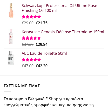
Schwarzkopf Professional Oil Ultime Rose
Finishing Oil 100 ml
Original
Η
€
29.00
€
21.75
Βαθμολογήθηκε
με
5.00
price
τρέχουσα
από 5
Kerastase Genesis Défense Thermique 150ml
was:
τιμή
€29.00.
είναι:
€21.75.
Original
Η
€
37.30
€
29.84
Βαθμολογήθηκε
με
5.00
price
τρέχουσα
από 5
ABC Eau de Toilette 50ml
was:
τιμή
€37.30.
είναι:
€29.84.
Original
Η
€
47.00
€
42.30
Βαθμολογήθηκε
με
5.00
price
τρέχουσα
από 5
was:
τιμή
€47.00.
είναι:
ΣΧΕΤΙΚΑ ΜΕ ΕΜΑΣ
€42.30.
Το κορυφαίο Ελληνικό E-Shop για προϊόντα
επαγγελματικής ομορφιάς και περιποίησης για τη