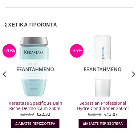
ΣΧΕΤΙΚΆ ΠΡΟΪΌΝΤΑ
-20%
-35%
ΕΞΑΝΤΛΗΜΈΝΟ
ΕΞΑΝΤΛΗΜΈΝΟ
Kerastase Specifique Bain
Sebastian Professional
Riche Dermo-Calm 250ml
Hydre Conditioner 250ml
Original
Η
Original
Η
€
27.90
€
22.32
€
20.10
€
13.07
α
price
τρέχουσα
price
τρέχουσα
was:
τιμή
was:
τιμή
ΔΙΑΒΆΣΤΕ ΠΕΡΙΣΣΌΤΕΡΑ
ΔΙΑΒΆΣΤΕ ΠΕΡΙΣΣΌΤΕΡΑ
€27.90.
είναι:
€20.10.
είναι:
€22.32.
€13.07.