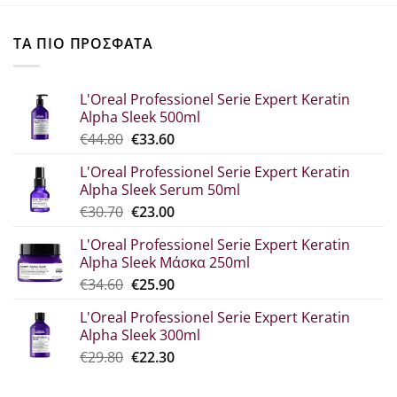
ΤΑ ΠΙΟ ΠΡΟΣΦΑΤΑ
L'Oreal Professionel Serie Expert Keratin
Alpha Sleek 500ml
Original
Η
€
44.80
€
33.60
price
τρέχουσα
L'Oreal Professionel Serie Expert Keratin
was:
τιμή
Alpha Sleek Serum 50ml
€44.80.
είναι:
Original
Η
€
30.70
€
23.00
€33.60.
price
τρέχουσα
L'Oreal Professionel Serie Expert Keratin
was:
τιμή
Alpha Sleek Μάσκα 250ml
€30.70.
είναι:
Original
Η
€
34.60
€
25.90
€23.00.
price
τρέχουσα
L'Oreal Professionel Serie Expert Keratin
was:
τιμή
Alpha Sleek 300ml
€34.60.
είναι:
Original
Η
€
29.80
€
22.30
€25.90.
price
τρέχουσα
was:
τιμή