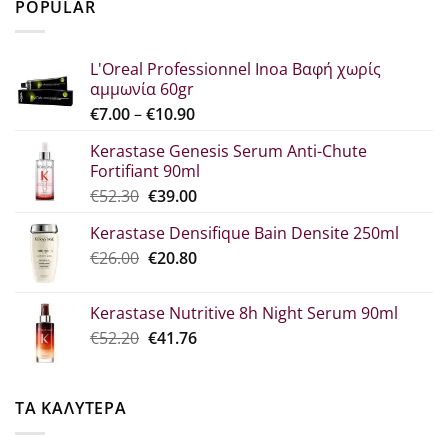
POPULAR
€29.80.
είναι:
€22.30.
L'Oreal Professionnel Inoa Βαφή χωρίς
αμμωνία 60gr
Price
€
7.00
–
€
10.90
range:
Kerastase Genesis Serum Anti-Chute
€7.00
Fortifiant 90ml
through
Original
Η
€
52.30
€
39.00
€10.90
price
τρέχουσα
Kerastase Densifique Bain Densite 250ml
was:
τιμή
Original
Η
€
26.00
€52.30.
€
20.80
είναι:
price
τρέχουσα
€39.00.
was:
τιμή
Kerastase Nutritive 8h Night Serum 90ml
€26.00.
είναι:
Original
Η
€
52.20
€
41.76
€20.80.
price
τρέχουσα
was:
τιμή
€52.20.
είναι:
ΤΑ ΚΑΛΥΤΕΡΑ
€41.76.