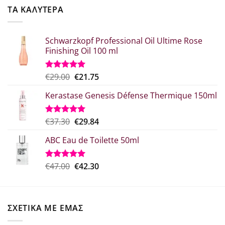
€52.20.
είναι:
ΤΑ ΚΑΛΥΤΕΡΑ
€41.76.
Schwarzkopf Professional Oil Ultime Rose
Finishing Oil 100 ml
Original
Η
€
29.00
€
21.75
Βαθμολογήθηκε
με
5.00
price
τρέχουσα
από 5
Kerastase Genesis Défense Thermique 150ml
was:
τιμή
€29.00.
είναι:
€21.75.
Original
Η
€
37.30
€
29.84
Βαθμολογήθηκε
με
5.00
price
τρέχουσα
από 5
ABC Eau de Toilette 50ml
was:
τιμή
€37.30.
είναι:
€29.84.
Original
Η
€
47.00
€
42.30
Βαθμολογήθηκε
με
5.00
price
τρέχουσα
από 5
was:
τιμή
€47.00.
είναι:
ΣΧΕΤΙΚΑ ΜΕ ΕΜΑΣ
€42.30.