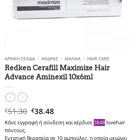
ΑΡΧΙΚΉ ΣΕΛΊΔΑ
/
ΑΝΔΡΑΣ
/
ΜΑΛΛΙΑ
/
HAIR CARE
Redken Cerafill Maximize Hair
Advance Aminexil 10x6ml
Original
Η
51.30
38.48
€
€
price
τρέχουσα
Κάνε εγγραφή ή σύνδεση και κέρδισε
3848
lovehair
was:
τιμή
πόντους.
€51.30.
είναι:
Εντατική θεραπεία σε 10 αμπούλες, η οποία μειώνει