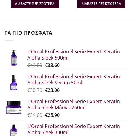
was:
τιμή
was:
τιμή
ΔΙΑΒΆΣΤΕ ΠΕΡΙΣΣΌΤΕΡΑ
ΔΙΑΒΆΣΤΕ ΠΕΡΙΣΣΌΤΕΡΑ
€29.90.
είναι:
€48.40.
είναι:
€19.44.
€38.72.
ΤΑ ΠΙΟ ΠΡΟΣΦΑΤΑ
L'Oreal Professionel Serie Expert Keratin
Alpha Sleek 500ml
Original
Η
€
44.80
€
33.60
price
τρέχουσα
L'Oreal Professionel Serie Expert Keratin
was:
τιμή
Alpha Sleek Serum 50ml
€44.80.
είναι:
Original
Η
€
30.70
€
23.00
€33.60.
price
τρέχουσα
L'Oreal Professionel Serie Expert Keratin
was:
τιμή
Alpha Sleek Μάσκα 250ml
€30.70.
είναι:
Original
Η
€
34.60
€
25.90
€23.00.
price
τρέχουσα
L'Oreal Professionel Serie Expert Keratin
was:
τιμή
Alpha Sleek 300ml
€34.60.
είναι: