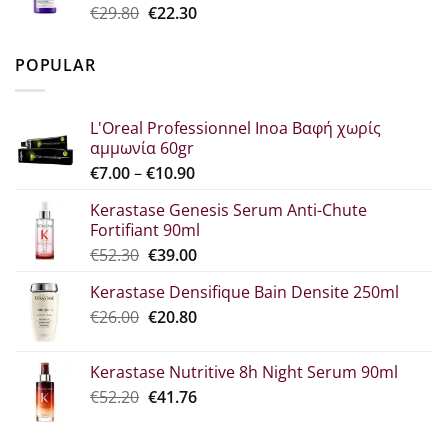
Original
Η
€
29.80
€
22.30
€25.90.
price
τρέχουσα
was:
τιμή
POPULAR
€29.80.
είναι:
€22.30.
L'Oreal Professionnel Inoa Βαφή χωρίς
αμμωνία 60gr
Price
€
7.00
–
€
10.90
range:
Kerastase Genesis Serum Anti-Chute
€7.00
Fortifiant 90ml
through
Original
Η
€
52.30
€
39.00
€10.90
price
τρέχουσα
Kerastase Densifique Bain Densite 250ml
was:
τιμή
Original
Η
€
26.00
€52.30.
€
20.80
είναι:
price
τρέχουσα
€39.00.
was:
τιμή
Kerastase Nutritive 8h Night Serum 90ml
€26.00.
είναι:
Original
Η
€
52.20
€
41.76
€20.80.
price
τρέχουσα
was:
τιμή