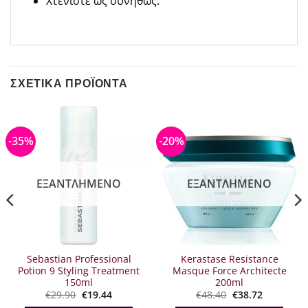
Χτενίστε ως συνήθως.
ΣΧΕΤΙΚΆ ΠΡΟΪΌΝΤΑ
-35%
-20%
ΕΞΑΝΤΛΗΜΈΝΟ
ΕΞΑΝΤΛΗΜΈΝΟ
Sebastian Professional
Kerastase Resistance
Potion 9 Styling Treatment
Masque Force Architecte
150ml
200ml
Original
Η
Original
Η
€
29.90
€
19.44
€
48.40
€
38.72
α
price
τρέχουσα
price
τρέχουσα