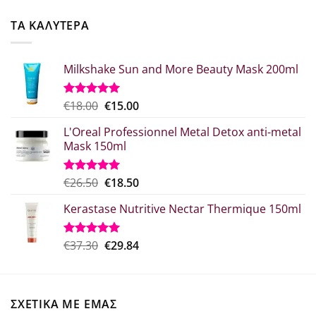
was:
τιμή
€52.20.
είναι:
ΤΑ ΚΑΛΥΤΕΡΑ
€41.76.
Milkshake Sun and More Beauty Mask 200ml
Original
Η
€
18.00
€
15.00
Βαθμολογήθηκε
με
5.00
price
τρέχουσα
από 5
L'Oreal Professionnel Metal Detox anti-metal
was:
τιμή
Mask 150ml
€18.00.
είναι:
€15.00.
Original
Η
€
26.50
€
18.50
Βαθμολογήθηκε
με
5.00
price
τρέχουσα
από 5
Kerastase Nutritive Nectar Thermique 150ml
was:
τιμή
€26.50.
είναι:
€18.50.
Original
Η
€
37.30
€
29.84
Βαθμολογήθηκε
με
5.00
price
τρέχουσα
από 5
was:
τιμή
€37.30.
είναι:
ΣΧΕΤΙΚΑ ΜΕ ΕΜΑΣ
€29.84.