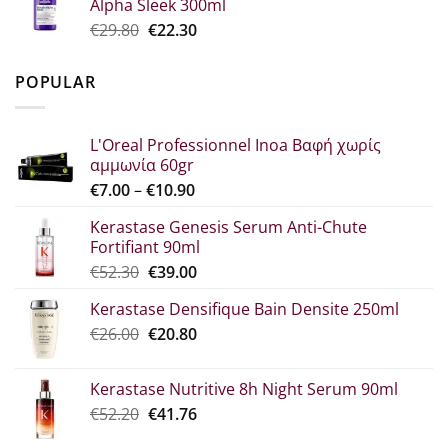
Alpha Sleek 300ml
€34.60.
είναι:
Original
Η
€
29.80
€
22.30
€25.90.
price
τρέχουσα
was:
τιμή
POPULAR
€29.80.
είναι:
€22.30.
L'Oreal Professionnel Inoa Βαφή χωρίς
αμμωνία 60gr
Price
€
7.00
–
€
10.90
range:
Kerastase Genesis Serum Anti-Chute
€7.00
Fortifiant 90ml
through
Original
Η
€
52.30
€
39.00
€10.90
price
τρέχουσα
Kerastase Densifique Bain Densite 250ml
was:
τιμή
Original
Η
€
26.00
€52.30.
€
20.80
είναι:
price
τρέχουσα
€39.00.
was:
τιμή
Kerastase Nutritive 8h Night Serum 90ml
€26.00.
είναι:
Original
Η
€
52.20
€
41.76
€20.80.
price
τρέχουσα