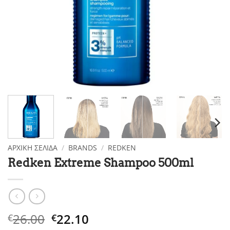
ΑΡΧΙΚΉ ΣΕΛΊΔΑ
/
BRANDS
/
REDKEN
Redken Extreme Shampoo 500ml
Original
Η
26.00
22.10
€
€