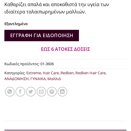
price
τρέχουσα
Καθαρίζει απαλά και αποκαθιστά την υγεία των
was:
τιμή
ιδιαίτερα ταλαιπωρημένων μαλλιών.
€26.00.
είναι:
€22.10.
Εξαντλημένο
ΕΓΓΡΑΦΉ ΓΙΑ ΕΙΔΟΠΟΊΗΣΗ
ΕΩΣ 6 ΑΤΟΚΕΣ ΔΟΣΕΙΣ
Κωδικός προϊόντος:
01-3606
Κατηγορίες:
Extreme
,
Hair Care
,
Redken
,
Redken Hair Care
,
ΑΝΑΔΟΜΗΣΗ
,
ΓΥΝΑΙΚΑ
,
Μαλλιά