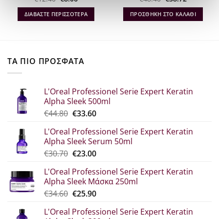
α
price
τρέχουσα
price
τρέχουσα
was:
τιμή
was:
τιμή
ΔΙΑΒΆΣΤΕ ΠΕΡΙΣΣΌΤΕΡΑ
ΠΡΟΣΘΉΚΗ ΣΤΟ ΚΑΛΆΘΙ
€12.40.
είναι:
€48.40.
είναι:
€8.06.
€38.72.
ΤΑ ΠΙΟ ΠΡΟΣΦΑΤΑ
L'Oreal Professionel Serie Expert Keratin
Alpha Sleek 500ml
Original
Η
€
44.80
€
33.60
price
τρέχουσα
L'Oreal Professionel Serie Expert Keratin
was:
τιμή
Alpha Sleek Serum 50ml
€44.80.
είναι:
Original
Η
€
30.70
€
23.00
€33.60.
price
τρέχουσα
L'Oreal Professionel Serie Expert Keratin
was:
τιμή
Alpha Sleek Μάσκα 250ml
€30.70.
είναι:
Original
Η
€
34.60
€
25.90
€23.00.
price
τρέχουσα
L'Oreal Professionel Serie Expert Keratin
was:
τιμή