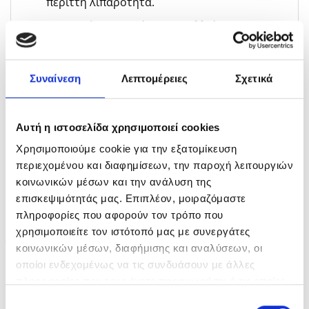
περιττή λιπαρότητα.
Στη συνέχεια χτενίστε τα μαλλιά.
Για άμεσο αποτέλεσμα υφής ψεκάστε στο
μέσο του μήκους των μαλλιών σας και
Συναίνεση
Λεπτομέρειες
Σχετικά
στεγνώστε με πιστολάκι περνώντας τα
δάχτυλα σας μέσα από τα μαλλιά.
Αυτή η ιστοσελίδα χρησιμοποιεί cookies
Χρησιμοποιούμε cookie για την εξατομίκευση
περιεχομένου και διαφημίσεων, την παροχή λειτουργιών
κοινωνικών μέσων και την ανάλυση της
ΣΧΕΤΙΚΆ ΠΡΟΪΌΝΤΑ
επισκεψιμότητάς μας. Επιπλέον, μοιραζόμαστε
πληροφορίες που αφορούν τον τρόπο που
χρησιμοποιείτε τον ιστότοπό μας με συνεργάτες
-35%
-35%
κοινωνικών μέσων, διαφήμισης και αναλύσεων, οι
οποίοι ενδεχομένως να τις συνδυάσουν με άλλες
πληροφορίες που τους έχετε παραχωρήσει ή τις οποίες
ΕΞΑΝΤΛΗΜΈΝΟ
ΕΞΑΝΤΛΗΜΈΝΟ
έχουν συλλέξει σε σχέση με την από μέρους σας χρήση
Επιλογή