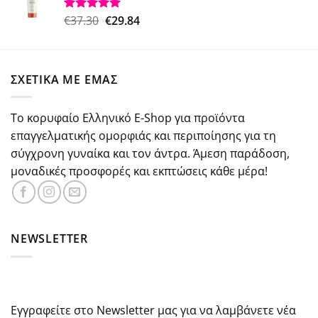
€26.50.
είναι:
€18.50.
Original
Η
€
37.30
€
29.84
Βαθμολογήθηκε
με
5.00
price
τρέχουσα
από 5
was:
τιμή
€37.30.
είναι:
ΣΧΕΤΙΚΑ ΜΕ ΕΜΑΣ
€29.84.
Το κορυφαίο Ελληνικό E-Shop για προϊόντα
επαγγελματικής ομορφιάς και περιποίησης για τη
σύγχρονη γυναίκα και τον άντρα. Άμεση παράδοση,
μοναδικές προσφορές και εκπτώσεις κάθε μέρα!
NEWSLETTER
Εγγραφείτε στο Newsletter μας για να λαμβάνετε νέα