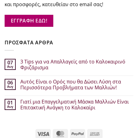
και προσφορές, κατευθείαν στο email σας!
ΕΓΓΡΑΦΗ ΕΔΩ!
ΠΡΟΣΦΑΤΑ ΑΡΘΡΑ
3 Tips για να Απαλλαγείς από το Καλοκαιρινό
07
Αυγ
Φριζάρισμα
Δεν
υπάρχουν
Αυτός Είναι ο Ορός που θα Δώσει Λύση στα
06
σχόλια
στο
Αυγ
Περισσότερα Προβλήματα των Μαλλιών!
3
Tips
Δεν
για
υπάρχουν
Γιατί μια Επαγγελματική Μάσκα Μαλλιών Είναι
01
να
σχόλια
Απαλλαγείς
στο
Αυγ
Επιτακτική Ανάγκη το Καλοκαίρι
από
Αυτός
το
Είναι
Δεν
Καλοκαιρινό
ο
υπάρχουν
Φριζάρισμα
Ορός
σχόλια
που
στο
θα
Γιατί
Visa
MasterCard
PayPal
Cash
Δώσει
μια
Λύση
Επαγγελματική