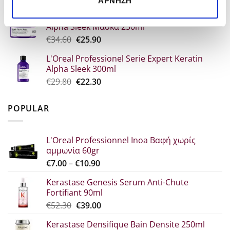
ΆΡΝΗΣΗ
price
τρέχουσα
L'Oreal Professionel Serie Expert Keratin
was:
τιμή
Alpha Sleek Μάσκα 250ml
€30.70.
είναι:
Original
Η
€
34.60
€
25.90
€23.00.
price
τρέχουσα
L'Oreal Professionel Serie Expert Keratin
was:
τιμή
Alpha Sleek 300ml
€34.60.
είναι:
Original
Η
€
29.80
€
22.30
€25.90.
price
τρέχουσα
was:
τιμή
POPULAR
€29.80.
είναι:
€22.30.
L'Oreal Professionnel Inoa Βαφή χωρίς
αμμωνία 60gr
Price
€
7.00
–
€
10.90
range:
Kerastase Genesis Serum Anti-Chute
€7.00
Fortifiant 90ml
through
Original
Η
€
52.30
€
39.00
€10.90
price
τρέχουσα
Kerastase Densifique Bain Densite 250ml
was:
τιμή