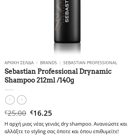
ΑΡΧΙΚΉ ΣΕΛΊΔΑ
/
BRANDS
/
SEBASTIAN PROFESSIONAL
Sebastian Professional Drynamic
Shampoo 212ml /140g
Original
Η
25.00
16.25
€
€
price
τρέχουσα
Η αρχή μιας νέας γενιάς dry shampoo. Ανανεώστε και
was:
τιμή
αλλάξτε το styling σας όποτε και όπου επιθυμείτε!
€25.00.
είναι: