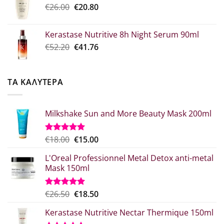
Original
Η
€
26.00
€52.30.
€
20.80
είναι:
price
τρέχουσα
€39.00.
was:
τιμή
Kerastase Nutritive 8h Night Serum 90ml
€26.00.
είναι:
Original
Η
€
52.20
€
41.76
€20.80.
price
τρέχουσα
was:
τιμή
€52.20.
είναι:
ΤΑ ΚΑΛΥΤΕΡΑ
€41.76.
Milkshake Sun and More Beauty Mask 200ml
Original
Η
€
18.00
€
15.00
Βαθμολογήθηκε
με
5.00
price
τρέχουσα
από 5
L'Oreal Professionnel Metal Detox anti-metal
was:
τιμή
Mask 150ml
€18.00.
είναι:
€15.00.
Original
Η
€
26.50
€
18.50
Βαθμολογήθηκε
με
5.00
price
τρέχουσα
από 5
Kerastase Nutritive Nectar Thermique 150ml
was:
τιμή