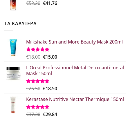
Original
Η
€
52.20
€
41.76
€20.80.
price
τρέχουσα
was:
τιμή
€52.20.
είναι:
ΤΑ ΚΑΛΥΤΕΡΑ
€41.76.
Milkshake Sun and More Beauty Mask 200ml
Original
Η
€
18.00
€
15.00
Βαθμολογήθηκε
με
5.00
price
τρέχουσα
από 5
L'Oreal Professionnel Metal Detox anti-metal
was:
τιμή
Mask 150ml
€18.00.
είναι:
€15.00.
Original
Η
€
26.50
€
18.50
Βαθμολογήθηκε
με
5.00
price
τρέχουσα
από 5
Kerastase Nutritive Nectar Thermique 150ml
was:
τιμή
€26.50.
είναι:
€18.50.
Original
Η
€
37.30
€
29.84
Βαθμολογήθηκε
με
5.00
price
τρέχουσα
από 5
was:
τιμή