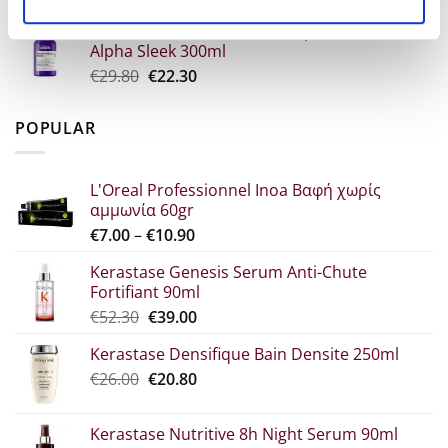
price
τρέχουσα
L'Oreal Professionel Serie Expert Keratin
was:
τιμή
Alpha Sleek 300ml
€34.60.
είναι:
Original
Η
€
29.80
€
22.30
€25.90.
price
τρέχουσα
was:
τιμή
POPULAR
€29.80.
είναι:
€22.30.
L'Oreal Professionnel Inoa Βαφή χωρίς
αμμωνία 60gr
Price
€
7.00
–
€
10.90
range:
Kerastase Genesis Serum Anti-Chute
€7.00
Fortifiant 90ml
through
Original
Η
€
52.30
€
39.00
€10.90
price
τρέχουσα
Kerastase Densifique Bain Densite 250ml
was:
τιμή
Original
Η
€
26.00
€52.30.
€
20.80
είναι:
price
τρέχουσα
€39.00.
was:
τιμή
Kerastase Nutritive 8h Night Serum 90ml
€26.00.
είναι: