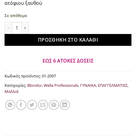
ατόφιου ξανθού
€35.00.
Σε απόθεμα
Wella Professionals Blondor Multi Blonde 800gr ποσότητα
ΠΡΟΣΘΉΚΗ ΣΤΟ ΚΑΛΆΘΙ
ΕΩΣ 6 ΑΤΟΚΕΣ ΔΟΣΕΙΣ
Κωδικός προϊόντος:
01-2097
Κατηγορίες:
Blondor
,
Wella Professionals
,
ΓΥΝΑΙΚΑ
,
ΕΠΑΓΓΕΛΜΑΤΙΕΣ
,
Μαλλιά