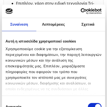
Επιπλέον, χάρη στην ειδική τεχνολογία Tri-
Lightening, εξουδετερώνει τις ανεπιθύμητες
κίτρινες ή πορτοκαλί χρωστικές
Συναίνεση
Λεπτομέρειες
Σχετικά
Αυτή η ιστοσελίδα χρησιμοποιεί cookies
ΣΧΕΤΙΚΆ ΠΡΟΪΌΝΤΑ
Χρησιμοποιούμε cookie για την εξατομίκευση
περιεχομένου και διαφημίσεων, την παροχή λειτουργιών
κοινωνικών μέσων και την ανάλυση της
-35%
-35%
επισκεψιμότητάς μας. Επιπλέον, μοιραζόμαστε
πληροφορίες που αφορούν τον τρόπο που
χρησιμοποιείτε τον ιστότοπό μας με συνεργάτες
ΕΞΑΝΤΛΗΜΈΝΟ
ΕΞΑΝΤΛΗΜΈΝΟ
κοινωνικών μέσων, διαφήμισης και αναλύσεων, οι
οποίοι ενδεχομένως να τις συνδυάσουν με άλλες
πληροφορίες που τους έχετε παραχωρήσει ή τις οποίες
έχουν συλλέξει σε σχέση με την από μέρους σας χρήση
Επιλογή
Sebastian Professional
Sebastian Professional
των υπηρεσιών τους.
Αναγκαία