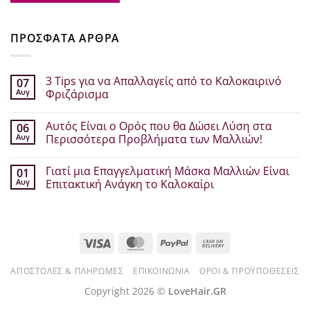
ΠΡΟΣΦΑΤΑ ΑΡΘΡΑ
3 Tips για να Απαλλαγείς από το Καλοκαιρινό
07
Αυγ
Φριζάρισμα
Δεν
υπάρχουν
Αυτός Είναι ο Ορός που θα Δώσει Λύση στα
06
σχόλια
στο
Αυγ
Περισσότερα Προβλήματα των Μαλλιών!
3
Tips
Δεν
για
υπάρχουν
Γιατί μια Επαγγελματική Μάσκα Μαλλιών Είναι
01
να
σχόλια
Απαλλαγείς
στο
Αυγ
Επιτακτική Ανάγκη το Καλοκαίρι
από
Αυτός
το
Είναι
Δεν
Καλοκαιρινό
ο
υπάρχουν
Φριζάρισμα
Ορός
σχόλια
που
στο
θα
Γιατί
Visa
MasterCard
PayPal
Cash
Δώσει
μια
Λύση
Επαγγελματική
On
στα
Μάσκα
Περισσότερα
Μαλλιών
ΑΠΟΣΤΟΛΈΣ & ΠΛΗΡΩΜΈΣ
ΕΠΙΚΟΙΝΩΝΊΑ
ΌΡΟΙ & ΠΡΟΫΠΟΘΈΣΕΙΣ
Delivery
Προβλήματα
Είναι
των
Επιτακτική
Copyright 2026 ©
LoveHair.GR
Μαλλιών!
Ανάγκη
το