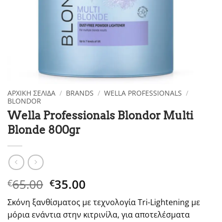
ΑΡΧΙΚΉ ΣΕΛΊΔΑ
/
BRANDS
/
WELLA PROFESSIONALS
/
BLONDOR
Wella Professionals Blondor Multi
Blonde 800gr
Original
Η
65.00
35.00
€
€
price
τρέχουσα
Σκόνη ξανθίσματος με τεχνολογία Tri-Lightening με
was:
τιμή
μόρια ενάντια στην κιτρινίλα, για αποτελέσματα
€65.00.
είναι: