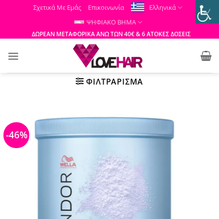
Μετάβαση
Σχετικά Με Εμάς
Επικοινωνία
Ελληνικά
στο
ΨΗΦΙΑΚΟ ΒΗΜΑ
περιεχόμενο
ΔΩΡΕΑΝ ΜΕΤΑΦΟΡΙΚΑ ΑΝΩ ΤΩΝ 40€ & 6 ΑΤΟΚΕΣ ΔΟΣΕΙΣ
ΦΙΛΤΡΆΡΙΣΜΑ
-46%