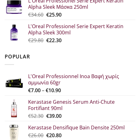
L'Oreal Professionel Serie Expert Keratin
was:
τιμή
Alpha Sleek Μάσκα 250ml
€30.70.
είναι:
Original
Η
€
34.60
€
25.90
€23.00.
price
τρέχουσα
L'Oreal Professionel Serie Expert Keratin
was:
τιμή
Alpha Sleek 300ml
€34.60.
είναι:
Original
Η
€
29.80
€
22.30
€25.90.
price
τρέχουσα
was:
τιμή
POPULAR
€29.80.
είναι:
€22.30.
L'Oreal Professionnel Inoa Βαφή χωρίς
αμμωνία 60gr
Price
€
7.00
–
€
10.90
range:
Kerastase Genesis Serum Anti-Chute
€7.00
Fortifiant 90ml
through
Original
Η
€
52.30
€
39.00
€10.90
price
τρέχουσα
Kerastase Densifique Bain Densite 250ml
was:
τιμή
Original
Η
€
26.00
€52.30.
€
20.80
είναι: