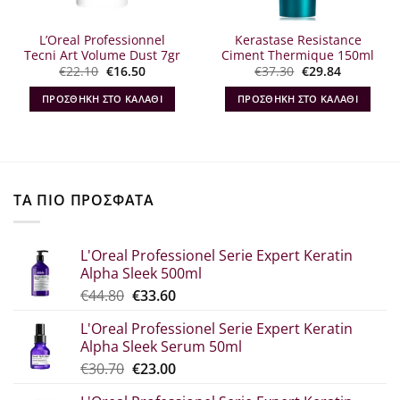
L’Oreal Professionnel
Kerastase Resistance
Tecni Art Volume Dust 7gr
Ciment Thermique 150ml
Original
Η
Original
Η
€
22.10
€
16.50
€
37.30
€
29.84
price
τρέχουσα
price
τρέχουσα
was:
τιμή
was:
τιμή
α
ΠΡΟΣΘΉΚΗ ΣΤΟ ΚΑΛΆΘΙ
ΠΡΟΣΘΉΚΗ ΣΤΟ ΚΑΛΆΘΙ
€22.10.
είναι:
€37.30.
είναι:
€16.50.
€29.84.
ΤΑ ΠΙΟ ΠΡΟΣΦΑΤΑ
L'Oreal Professionel Serie Expert Keratin
Alpha Sleek 500ml
Original
Η
€
44.80
€
33.60
price
τρέχουσα
L'Oreal Professionel Serie Expert Keratin
was:
τιμή
Alpha Sleek Serum 50ml
€44.80.
είναι:
Original
Η
€
30.70
€
23.00
€33.60.
price
τρέχουσα