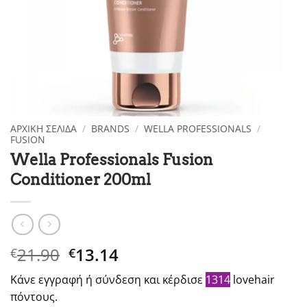
ΑΡΧΙΚΉ ΣΕΛΊΔΑ
/
BRANDS
/
WELLA PROFESSIONALS
/
FUSION
Wella Professionals Fusion
Conditioner 200ml
Original
Η
21.90
13.14
€
€
price
τρέχουσα
Κάνε εγγραφή ή σύνδεση και κέρδισε
1314
lovehair
was:
τιμή
πόντους.
€21.90.
είναι: