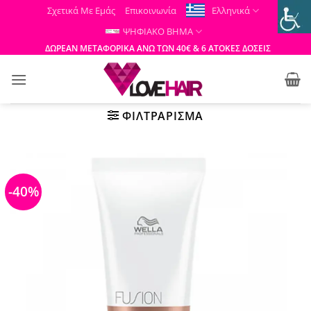
Μετάβαση
Σχετικά Με Εμάς
Επικοινωνία
Ελληνικά
στο
ΨΗΦΙΑΚΟ ΒΗΜΑ
περιεχόμενο
ΔΩΡΕΑΝ ΜΕΤΑΦΟΡΙΚΑ ΑΝΩ ΤΩΝ 40€ & 6 ΑΤΟΚΕΣ ΔΟΣΕΙΣ
ΦΙΛΤΡΆΡΙΣΜΑ
-40%