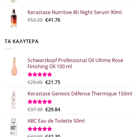
price
τρέχουσα
€39.00.
was:
τιμή
Kerastase Nutritive 8h Night Serum 90ml
€26.00.
είναι:
Original
Η
€
52.20
€
41.76
€20.80.
price
τρέχουσα
was:
τιμή
€52.20.
είναι:
ΤΑ ΚΑΛΥΤΕΡΑ
€41.76.
Schwarzkopf Professional Oil Ultime Rose
Finishing Oil 100 ml
Original
Η
€
29.00
€
21.75
Βαθμολογήθηκε
με
5.00
price
τρέχουσα
από 5
Kerastase Genesis Défense Thermique 150ml
was:
τιμή
€29.00.
είναι:
€21.75.
Original
Η
€
37.30
€
29.84
Βαθμολογήθηκε
με
5.00
price
τρέχουσα
από 5
ABC Eau de Toilette 50ml
was:
τιμή
€37.30.
είναι:
€29.84.
Original
Η
€
47.00
€
42.30
Βαθμολογήθηκε