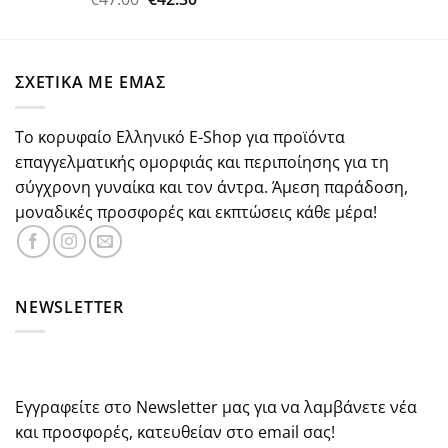
με
5.00
price
τρέχουσα
από 5
was:
τιμή
€47.00.
είναι:
ΣΧΕΤΙΚΑ ΜΕ ΕΜΑΣ
€42.30.
Το κορυφαίο Ελληνικό E-Shop για προϊόντα
επαγγελματικής ομορφιάς και περιποίησης για τη
σύγχρονη γυναίκα και τον άντρα. Άμεση παράδοση,
μοναδικές προσφορές και εκπτώσεις κάθε μέρα!
NEWSLETTER
Εγγραφείτε στο Newsletter μας για να λαμβάνετε νέα
και προσφορές, κατευθείαν στο email σας!