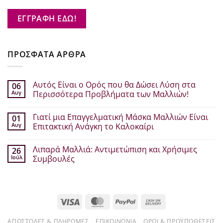
ΕΓΓΡΑΦΗ ΕΔΩ!
ΠΡΟΣΦΑΤΑ ΑΡΘΡΑ
Αυτός Είναι ο Ορός που θα Δώσει Λύση στα
06
Αυγ
Περισσότερα Προβλήματα των Μαλλιών!
Δεν
υπάρχουν
Γιατί μια Επαγγελματική Μάσκα Μαλλιών Είναι
01
σχόλια
στο
Αυγ
Επιτακτική Ανάγκη το Καλοκαίρι
Αυτός
Είναι
Δεν
ο
υπάρχουν
Λιπαρά Μαλλιά: Αντιμετώπιση και Χρήσιμες
26
Ορός
σχόλια
που
στο
Ιούλ
Συμβουλές
θα
Γιατί
Δώσει
μια
Δεν
Λύση
Επαγγελματική
υπάρχουν
στα
Μάσκα
σχόλια
Περισσότερα
Μαλλιών
στο
Προβλήματα
Είναι
Λιπαρά
Visa
MasterCard
PayPal
Cash
των
Επιτακτική
Μαλλιά:
Μαλλιών!
Ανάγκη
Αντιμετώπιση
On
το
και
Καλοκαίρι
Χρήσιμες
ΑΠΟΣΤΟΛΈΣ & ΠΛΗΡΩΜΈΣ
ΕΠΙΚΟΙΝΩΝΊΑ
ΌΡΟΙ & ΠΡΟΫΠΟΘΈΣΕΙΣ