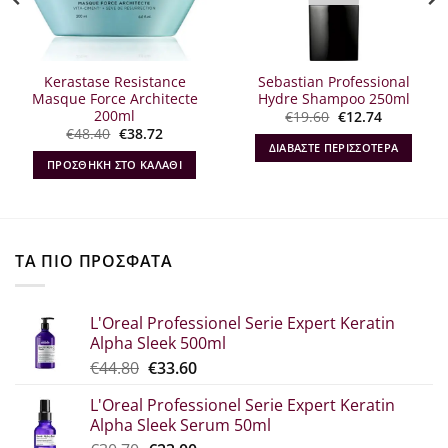
Kerastase Resistance
Sebastian Professional
Masque Force Architecte
Hydre Shampoo 250ml
200ml
Original
Η
€
19.60
€
12.74
α
price
τρέχουσα
Original
Η
€
48.40
€
38.72
was:
τιμή
price
τρέχουσα
ΔΙΑΒΆΣΤΕ ΠΕΡΙΣΣΌΤΕΡΑ
€19.60.
είναι:
was:
τιμή
ΠΡΟΣΘΉΚΗ ΣΤΟ ΚΑΛΆΘΙ
€12.74.
€48.40.
είναι:
€38.72.
ΤΑ ΠΙΟ ΠΡΟΣΦΑΤΑ
L'Oreal Professionel Serie Expert Keratin
Alpha Sleek 500ml
Original
Η
€
44.80
€
33.60
price
τρέχουσα
L'Oreal Professionel Serie Expert Keratin
was:
τιμή
Alpha Sleek Serum 50ml
€44.80.
είναι: