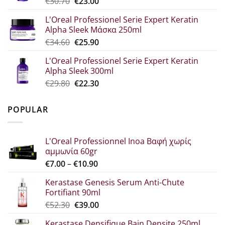
Original
Η
€
30.70
€
23.00
€33.60.
price
τρέχουσα
L'Oreal Professionel Serie Expert Keratin
was:
τιμή
Alpha Sleek Μάσκα 250ml
€30.70.
είναι:
Original
Η
€
34.60
€
25.90
€23.00.
price
τρέχουσα
L'Oreal Professionel Serie Expert Keratin
was:
τιμή
Alpha Sleek 300ml
€34.60.
είναι:
Original
Η
€
29.80
€
22.30
€25.90.
price
τρέχουσα
was:
τιμή
POPULAR
€29.80.
είναι:
€22.30.
L'Oreal Professionnel Inoa Βαφή χωρίς
αμμωνία 60gr
Price
€
7.00
–
€
10.90
range:
Kerastase Genesis Serum Anti-Chute
€7.00
Fortifiant 90ml
through
Original
Η
€
52.30
€
39.00
€10.90
price
τρέχουσα
Kerastase Densifique Bain Densite 250ml