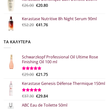
was:
τιμή
Original
Η
€
26.00
€52.30.
€
20.80
είναι:
price
τρέχουσα
€39.00.
was:
τιμή
Kerastase Nutritive 8h Night Serum 90ml
€26.00.
είναι:
Original
Η
€
52.20
€
41.76
€20.80.
price
τρέχουσα
was:
τιμή
€52.20.
είναι:
ΤΑ ΚΑΛΥΤΕΡΑ
€41.76.
Schwarzkopf Professional Oil Ultime Rose
Finishing Oil 100 ml
Original
Η
€
29.00
€
21.75
Βαθμολογήθηκε
με
5.00
price
τρέχουσα
από 5
Kerastase Genesis Défense Thermique 150ml
was:
τιμή
€29.00.
είναι:
€21.75.
Original
Η
€
37.30
€
29.84
Βαθμολογήθηκε
με
5.00
price
τρέχουσα
από 5
ABC Eau de Toilette 50ml
was:
τιμή