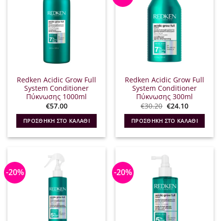
Redken Acidic Grow Full
Redken Acidic Grow Full
System Conditioner
System Conditioner
Πύκνωσης 1000ml
Πύκνωσης 300ml
Original
Η
€
57.00
€
30.20
€
24.10
price
τρέχουσα
was:
τιμή
ΠΡΟΣΘΉΚΗ ΣΤΟ ΚΑΛΆΘΙ
ΠΡΟΣΘΉΚΗ ΣΤΟ ΚΑΛΆΘΙ
€30.20.
είναι:
€24.10.
-20%
-20%