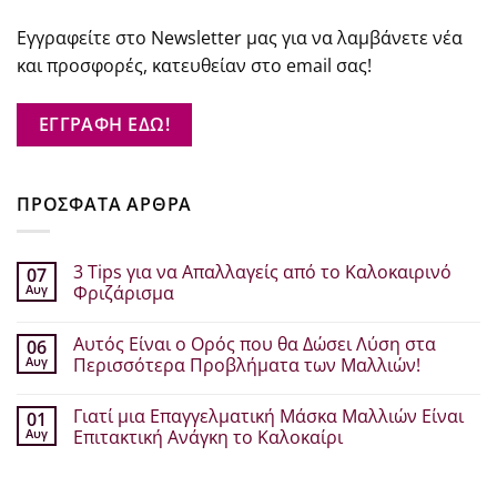
Εγγραφείτε στο Newsletter μας για να λαμβάνετε νέα
και προσφορές, κατευθείαν στο email σας!
ΕΓΓΡΑΦΗ ΕΔΩ!
ΠΡΟΣΦΑΤΑ ΑΡΘΡΑ
3 Tips για να Απαλλαγείς από το Καλοκαιρινό
07
Αυγ
Φριζάρισμα
Δεν
υπάρχουν
Αυτός Είναι ο Ορός που θα Δώσει Λύση στα
06
σχόλια
στο
Αυγ
Περισσότερα Προβλήματα των Μαλλιών!
3
Tips
Δεν
για
υπάρχουν
Γιατί μια Επαγγελματική Μάσκα Μαλλιών Είναι
01
να
σχόλια
Απαλλαγείς
στο
Αυγ
Επιτακτική Ανάγκη το Καλοκαίρι
από
Αυτός
το
Είναι
Δεν
Καλοκαιρινό
ο
υπάρχουν
Φριζάρισμα
Ορός
σχόλια