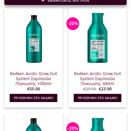
ΚΑΘΑΡΙΣΜΟΣ ΦΙΛΤΡΩΝ
-20%
Redken Acidic Grow Full
Redken Acidic Grow Full
System Σαμπουάν
System Σαμπουάν
Πύκνωσης 1000ml
Πύκνωσης 300ml
Original
Η
€
55.00
€
29.90
€
23.90
price
τρέχουσα
was:
τιμή
ΠΡΟΣΘΉΚΗ ΣΤΟ ΚΑΛΆΘΙ
ΠΡΟΣΘΉΚΗ ΣΤΟ ΚΑΛΆΘΙ
€29.90.
είναι:
€23.90.
-20%