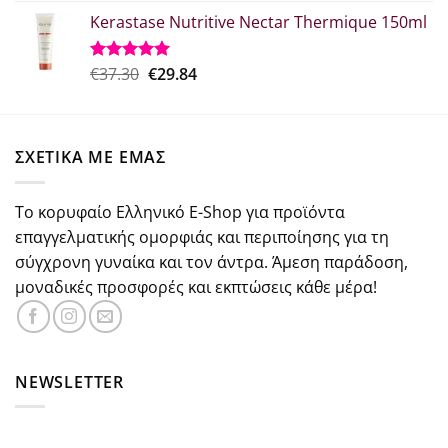
price
τρέχουσα
από 5
Kerastase Nutritive Nectar Thermique 150ml
was:
τιμή
€26.50.
είναι:
€18.50.
Original
Η
€
37.30
€
29.84
Βαθμολογήθηκε
με
5.00
price
τρέχουσα
από 5
was:
τιμή
€37.30.
είναι:
ΣΧΕΤΙΚΑ ΜΕ ΕΜΑΣ
€29.84.
Το κορυφαίο Ελληνικό E-Shop για προϊόντα
επαγγελματικής ομορφιάς και περιποίησης για τη
σύγχρονη γυναίκα και τον άντρα. Άμεση παράδοση,
μοναδικές προσφορές και εκπτώσεις κάθε μέρα!
NEWSLETTER