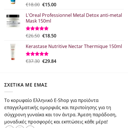
Original
Η
€
18.00
€
15.00
Βαθμολογήθηκε
με
5.00
price
τρέχουσα
από 5
L'Oreal Professionnel Metal Detox anti-metal
was:
τιμή
Mask 150ml
€18.00.
είναι:
€15.00.
Original
Η
€
26.50
€
18.50
Βαθμολογήθηκε
με
5.00
price
τρέχουσα
από 5
Kerastase Nutritive Nectar Thermique 150ml
was:
τιμή
€26.50.
είναι:
€18.50.
Original
Η
€
37.30
€
29.84
Βαθμολογήθηκε
με
5.00
price
τρέχουσα
από 5
was:
τιμή
€37.30.
είναι:
ΣΧΕΤΙΚΑ ΜΕ ΕΜΑΣ
€29.84.
Το κορυφαίο Ελληνικό E-Shop για προϊόντα
επαγγελματικής ομορφιάς και περιποίησης για τη
σύγχρονη γυναίκα και τον άντρα. Άμεση παράδοση,
μοναδικές προσφορές και εκπτώσεις κάθε μέρα!