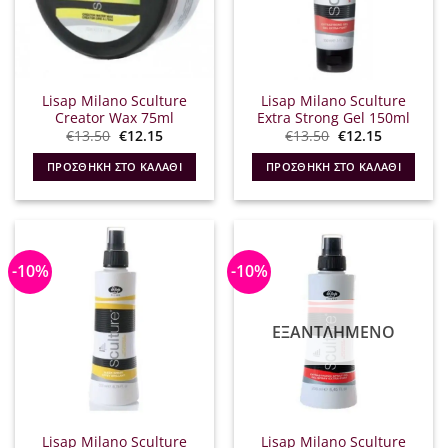
Lisap Milano Sculture
Lisap Milano Sculture
Creator Wax 75ml
Extra Strong Gel 150ml
Original
Η
Original
Η
€
13.50
€
12.15
€
13.50
€
12.15
price
τρέχουσα
price
τρέχουσα
was:
τιμή
was:
τιμή
ΠΡΟΣΘΉΚΗ ΣΤΟ ΚΑΛΆΘΙ
ΠΡΟΣΘΉΚΗ ΣΤΟ ΚΑΛΆΘΙ
€13.50.
είναι:
€13.50.
είναι:
€12.15.
€12.15.
-10%
-10%
ΕΞΑΝΤΛΗΜΈΝΟ
Lisap Milano Sculture
Lisap Milano Sculture