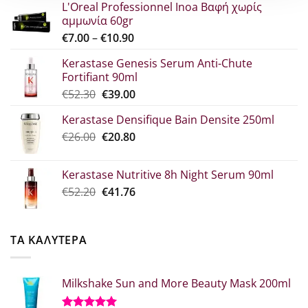
L'Oreal Professionnel Inoa Βαφή χωρίς
αμμωνία 60gr
Price
€
7.00
–
€
10.90
range:
Kerastase Genesis Serum Anti-Chute
€7.00
Fortifiant 90ml
through
Original
Η
€
52.30
€
39.00
€10.90
price
τρέχουσα
Kerastase Densifique Bain Densite 250ml
was:
τιμή
Original
Η
€
26.00
€52.30.
€
20.80
είναι:
price
τρέχουσα
€39.00.
was:
τιμή
Kerastase Nutritive 8h Night Serum 90ml
€26.00.
είναι:
Original
Η
€
52.20
€
41.76
€20.80.
price
τρέχουσα
was:
τιμή
€52.20.
είναι:
ΤΑ ΚΑΛΥΤΕΡΑ
€41.76.
Milkshake Sun and More Beauty Mask 200ml