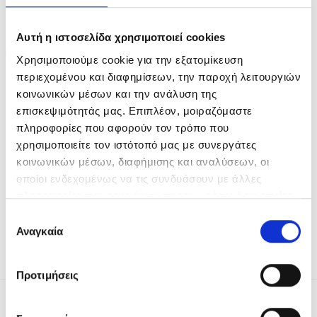
Αυτή η ιστοσελίδα χρησιμοποιεί cookies
-10%
Χρησιμοποιούμε cookie για την εξατομίκευση
περιεχομένου και διαφημίσεων, την παροχή λειτουργιών
κοινωνικών μέσων και την ανάλυση της
επισκεψιμότητάς μας. Επιπλέον, μοιραζόμαστε
πληροφορίες που αφορούν τον τρόπο που
χρησιμοποιείτε τον ιστότοπό μας με συνεργάτες
κοινωνικών μέσων, διαφήμισης και αναλύσεων, οι
Lisap Milano Sculture
οποίοι ενδεχομένως να τις συνδυάσουν με άλλες
Strong Mousse 300ml
πληροφορίες που τους έχετε παραχωρήσει ή τις οποίες
Original
Η
€
13.90
€
12.51
price
τρέχουσα
έχουν συλλέξει σε σχέση με την από μέρους σας χρήση
was:
τιμή
Επιλογή
ΠΡΟΣΘΉΚΗ ΣΤΟ ΚΑΛΆΘΙ
€13.90.
είναι:
των υπηρεσιών τους.
Αναγκαία
συγκατάθεσης
€12.51.
Προτιμήσεις
ΤΑ ΠΙΟ ΠΡΟΣΦΑΤΑ