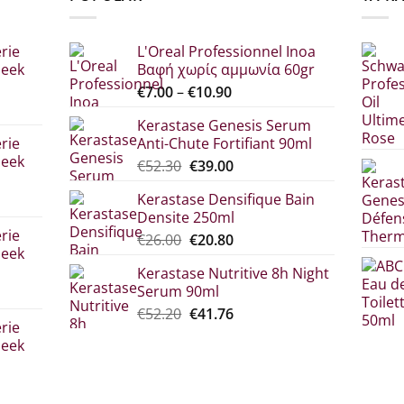
rie
L'Oreal Professionnel Inoa
leek
Βαφή χωρίς αμμωνία 60gr
Price
€
7.00
–
€
10.90
range:
Kerastase Genesis Serum
σα
€7.00
rie
Anti-Chute Fortifiant 90ml
through
leek
Original
Η
€
52.30
€
39.00
€10.90
price
τρέχουσα
Kerastase Densifique Bain
was:
τιμή
Densite 250ml
σα
€52.30.
είναι:
rie
Original
Η
€
26.00
€
20.80
€39.00.
leek
price
τρέχουσα
Kerastase Nutritive 8h Night
was:
τιμή
Serum 90ml
€26.00.
είναι:
σα
Original
Η
€
52.20
€
41.76
€20.80.
rie
price
τρέχουσα
leek
was:
τιμή
€52.20.
είναι:
€41.76.