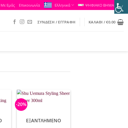
 Με Εμάς
Επικοινωνία
Ελληνικά
ΨΗΦΙΑΚΟ ΒΗΜΑ
ΣΎΝΔΕΣΗ / ΕΓΓΡΑΦΉ
ΚΑΛΆΘΙ /
€
0.00
-20%
Ο
ΕΞΑΝΤΛΗΜΈΝΟ