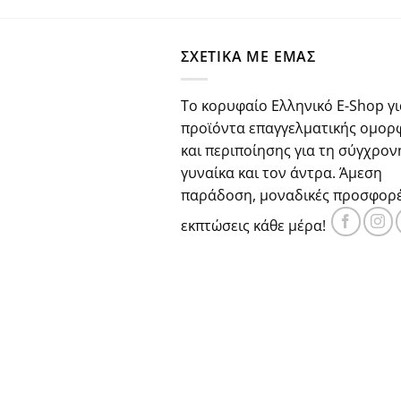
price
τρέχου
was:
τιμή
€29.80.
είναι:
ΣΧΕΤΙΚΑ ΜΕ ΕΜΑΣ
€22.30.
Το κορυφαίο Ελληνικό E-Shop γι
προϊόντα επαγγελματικής ομορ
και περιποίησης για τη σύγχρον
γυναίκα και τον άντρα. Άμεση
παράδοση, μοναδικές προσφορέ
εκπτώσεις κάθε μέρα!