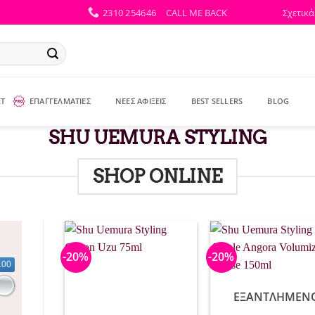
2310 254646
CALL ME BACK
Σχετικά
ΕΤ
ΕΠΑΓΓΕΛΜΑΤΙΕΣ
ΝΕΕΣ ΑΦΙΞΕΙΣ
BEST SELLERS
BLOG
SHU UEMURA STYLING
SHOP ONLINE
-20%
-20%
.00
ΕΞΑΝΤΛΗΜΈΝ