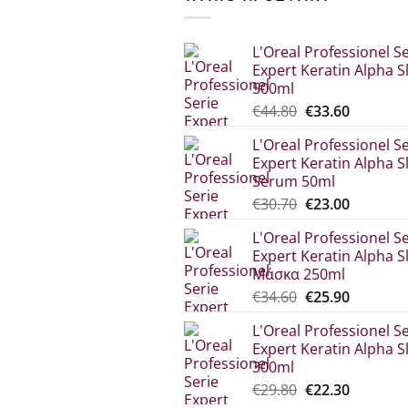
L'Oreal Professionel Se
Expert Keratin Alpha S
500ml
Original
Η
€
44.80
€
33.60
price
τρέχου
L'Oreal Professionel Se
was:
τιμή
Expert Keratin Alpha S
€44.80.
είναι:
Serum 50ml
€33.60.
Original
Η
€
30.70
€
23.00
price
τρέχου
L'Oreal Professionel Se
was:
τιμή
Expert Keratin Alpha S
€30.70.
είναι:
Μάσκα 250ml
€23.00.
Original
Η
€
34.60
€
25.90
price
τρέχου
L'Oreal Professionel Se
was:
τιμή
Expert Keratin Alpha S
€34.60.
είναι:
300ml
€25.90.
Original
Η
€
29.80
€
22.30