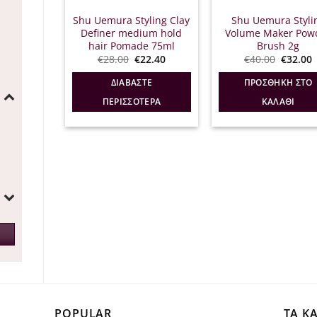
Shu Uemura Styling Clay
Shu Uemura Styli
Definer medium hold
Volume Maker Pow
hair Pomade 75ml
Brush 2g
Original
Η
Origina
€
28.00
€
22.40
€
40.00
€
32.00
price
τρέχουσα
price
was:
τιμή
was:
τ
ΔΙΑΒΆΣΤΕ
ΠΡΟΣΘΉΚΗ ΣΤΟ
€28.00.
είναι:
€40.00.
ε
€22.40.
€
ΠΕΡΙΣΣΌΤΕΡΑ
ΚΑΛΆΘΙ
POPULAR
ΤΑ Κ