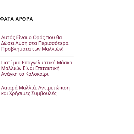
ΦΑΤΑ ΑΡΘΡΑ
Αυτός Είναι ο Ορός που θα
Δώσει Λύση στα Περισσότερα
Προβλήματα των Μαλλιών!
Δεν
υπάρχουν
Γιατί μια Επαγγελματική Μάσκα
σχόλια
στο
Μαλλιών Είναι Επιτακτική
Αυτός
Ανάγκη το Καλοκαίρι
Είναι
ο
Δεν
Ορός
υπάρχουν
που
Λιπαρά Μαλλιά: Αντιμετώπιση
σχόλια
θα
στο
και Χρήσιμες Συμβουλές
Δώσει
Γιατί
Λύση
μια
Δεν
στα
Επαγγελματική
υπάρχουν
Περισσότερα
Μάσκα
σχόλια
Προβλήματα
Μαλλιών
στο
των
Είναι
Λιπαρά
Μαλλιών!
Επιτακτική
Μαλλιά:
Ανάγκη
Αντιμετώπιση
το
και
Καλοκαίρι
Χρήσιμες