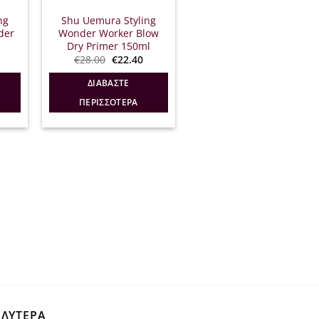
ng
Shu Uemura Styling
der
Wonder Worker Blow
Dry Primer 150ml
l
Η
Original
Η
€
28.00
€
22.40
τρέχουσα
price
τρέχουσα
ιμή
was:
τιμή
ΔΙΑΒΆΣΤΕ
ίναι:
€28.00.
είναι:
32.00.
€22.40.
ΠΕΡΙΣΣΌΤΕΡΑ
ΑΛΥΤΕΡΑ