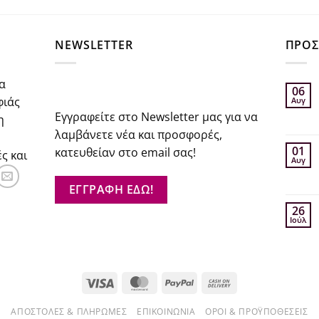
σα
NEWSLETTER
ΠΡΟΣ
α
06
φιάς
Αυγ
Εγγραφείτε στο Newsletter μας για να
η
λαμβάνετε νέα και προσφορές,
01
κατευθείαν στο email σας!
ς και
Αυγ
ΕΓΓΡΑΦΗ ΕΔΩ!
26
Ιούλ
Visa
MasterCard
PayPal
Cash
On
ΑΠΟΣΤΟΛΈΣ & ΠΛΗΡΩΜΈΣ
ΕΠΙΚΟΙΝΩΝΊΑ
ΌΡΟΙ & ΠΡΟΫΠΟΘΈΣΕΙΣ
Delivery