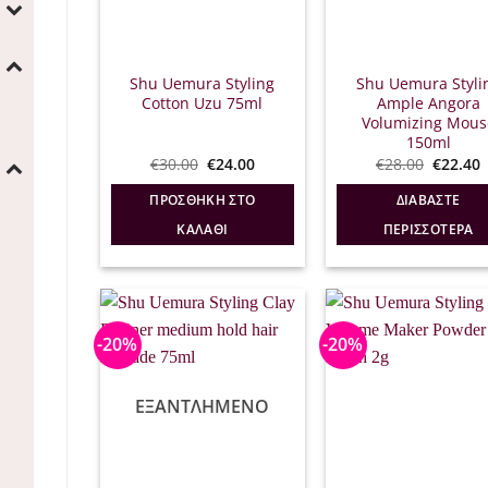
Shu Uemura Styling
Shu Uemura Styli
Cotton Uzu 75ml
Ample Angora
Volumizing Mous
150ml
Original
Η
Origina
€
30.00
€
24.00
€
28.00
€
22.40
price
τρέχουσα
price
was:
τιμή
was:
τ
ΠΡΟΣΘΉΚΗ ΣΤΟ
ΔΙΑΒΆΣΤΕ
€30.00.
είναι:
€28.00.
ε
€24.00.
€
ΚΑΛΆΘΙ
ΠΕΡΙΣΣΌΤΕΡΑ
-20%
-20%
ΕΞΑΝΤΛΗΜΈΝΟ