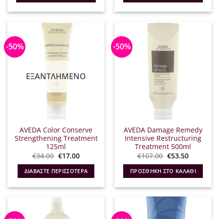
€18.25.
€5.00.
-50%
-50%
ΕΞΑΝΤΛΗΜΈΝΟ
AVEDA Color Conserve
AVEDA Damage Remedy
Strengthening Treatment
Intensive Restructuring
125ml
Treatment 500ml
Original
Η
Original
Η
€
34.00
€
17.00
€
107.00
€
53.50
price
τρέχουσα
price
τρέχουσ
was:
τιμή
was:
τιμή
ΔΙΑΒΆΣΤΕ ΠΕΡΙΣΣΌΤΕΡΑ
ΠΡΟΣΘΉΚΗ ΣΤΟ ΚΑΛΆΘΙ
€34.00.
είναι:
€107.00.
είναι:
€17.00.
€53.50.