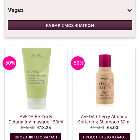
Vegan
ΚΑΘΑΡΙΣΜΟΣ ΦΙΛΤΡΩΝ
-50%
-50%
AVEDA Be Curly
AVEDA Cherry Almond
Detangling masque 150ml
Softening Shampoo 50ml
Original
Η
Original
Η
€
36.50
€
18.25
€
10.00
€
5.00
price
τρέχουσα
price
τρέχουσα
was:
τιμή
was:
τιμή
ΠΡΟΣΘΉΚΗ ΣΤΟ ΚΑΛΆΘΙ
ΠΡΟΣΘΉΚΗ ΣΤΟ ΚΑΛΆΘΙ
€36.50.
είναι:
€10.00.
είναι: