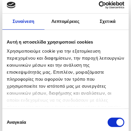
Συναίνεση
Λεπτομέρειες
Σχετικά
AVEDA STYLING
Αυτή η ιστοσελίδα χρησιμοποιεί cookies
Χρησιμοποιούμε cookie για την εξατομίκευση
περιεχομένου και διαφημίσεων, την παροχή λειτουργιών
κοινωνικών μέσων και την ανάλυση της
επισκεψιμότητάς μας. Επιπλέον, μοιραζόμαστε
πληροφορίες που αφορούν τον τρόπο που
χρησιμοποιείτε τον ιστότοπό μας με συνεργάτες
κοινωνικών μέσων, διαφήμισης και αναλύσεων, οι
οποίοι ενδεχομένως να τις συνδυάσουν με άλλες
πληροφορίες που τους έχετε παραχωρήσει ή τις οποίες
έχουν συλλέξει σε σχέση με την από μέρους σας χρήση
Επιλογή
των υπηρεσιών τους.
Αναγκαία
συγκατάθεσης