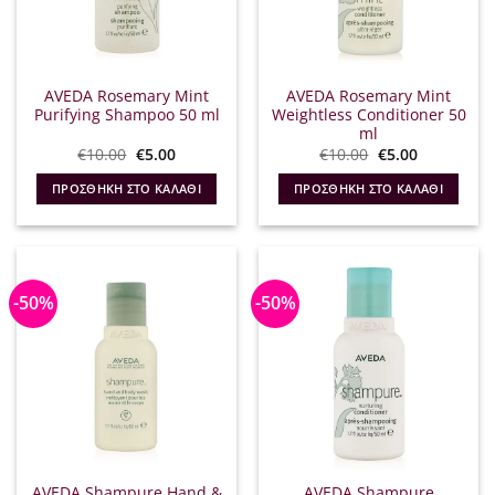
AVEDA Rosemary Mint
AVEDA Rosemary Mint
Purifying Shampoo 50 ml
Weightless Conditioner 50
ml
Original
Η
Original
Η
€
10.00
€
5.00
€
10.00
€
5.00
price
τρέχουσα
price
τρέχουσα
was:
τιμή
was:
τιμή
ΠΡΟΣΘΉΚΗ ΣΤΟ ΚΑΛΆΘΙ
ΠΡΟΣΘΉΚΗ ΣΤΟ ΚΑΛΆΘΙ
€10.00.
είναι:
€10.00.
είναι:
€5.00.
€5.00.
-50%
-50%
AVEDA Shampure Hand &
AVEDA Shampure