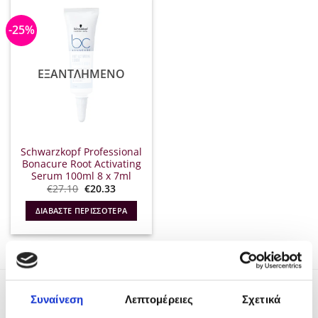
-25%
ΕΞΑΝΤΛΗΜΈΝΟ
Schwarzkopf Professional
Bonacure Root Activating
Serum 100ml 8 x 7ml
Original
Η
€
27.10
€
20.33
price
τρέχουσα
was:
τιμή
ΔΙΑΒΆΣΤΕ ΠΕΡΙΣΣΌΤΕΡΑ
€27.10.
είναι:
€20.33.
ΤΑ ΠΙΟ ΠΡΟΣΦΑΤΑ
Συναίνεση
Λεπτομέρειες
Σχετικά