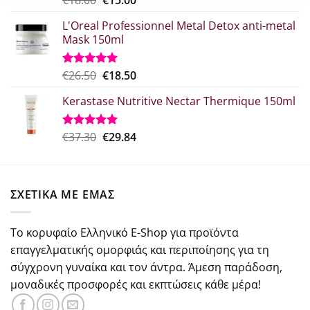
€
18.00
€
15.00
με
5.00
price
τρέχουσα
από 5
L'Oreal Professionnel Metal Detox anti-metal
was:
τιμή
Mask 150ml
€18.00.
είναι:
€15.00.
Original
Η
€
26.50
€
18.50
Βαθμολογήθηκε
με
5.00
price
τρέχουσα
από 5
Kerastase Nutritive Nectar Thermique 150ml
was:
τιμή
€26.50.
είναι:
€18.50.
Original
Η
€
37.30
€
29.84
Βαθμολογήθηκε
με
5.00
price
τρέχουσα
από 5
was:
τιμή
€37.30.
είναι:
ΣΧΕΤΙΚΑ ΜΕ ΕΜΑΣ
€29.84.
Το κορυφαίο Ελληνικό E-Shop για προϊόντα
επαγγελματικής ομορφιάς και περιποίησης για τη
σύγχρονη γυναίκα και τον άντρα. Άμεση παράδοση,
μοναδικές προσφορές και εκπτώσεις κάθε μέρα!