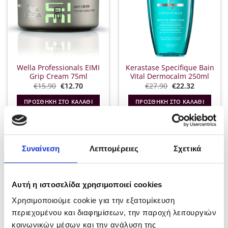
Wella Professionals EIMI
Kerastase Specifique Bain
Grip Cream 75ml
Vital Dermocalm 250ml
Original
Η
Original
Η
€
15.90
€
12.70
€
27.90
€
22.32
price
τρέχουσα
price
τρέχουσα
was:
τιμή
was:
τιμή
ΠΡΟΣΘΉΚΗ ΣΤΟ ΚΑΛΆΘΙ
ΠΡΟΣΘΉΚΗ ΣΤΟ ΚΑΛΆΘΙ
€15.90.
είναι:
€27.90.
είναι:
€12.70.
€22.32.
Συναίνεση
Λεπτομέρειες
Σχετικά
-20%
-35%
Αυτή η ιστοσελίδα χρησιμοποιεί cookies
ΕΞΑΝΤΛΗΜΈΝΟ
Χρησιμοποιούμε cookie για την εξατομίκευση
περιεχομένου και διαφημίσεων, την παροχή λειτουργιών
κοινωνικών μέσων και την ανάλυση της