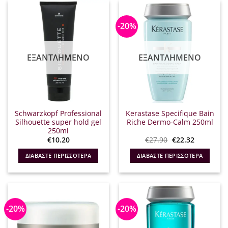
-20%
ΕΞΑΝΤΛΗΜΈΝΟ
ΕΞΑΝΤΛΗΜΈΝΟ
Schwarzkopf Professional
Kerastase Specifique Bain
Silhouette super hold gel
Riche Dermo-Calm 250ml
250ml
Original
Η
€
10.20
€
27.90
€
22.32
price
τρέχουσα
was:
τιμή
ΔΙΑΒΆΣΤΕ ΠΕΡΙΣΣΌΤΕΡΑ
ΔΙΑΒΆΣΤΕ ΠΕΡΙΣΣΌΤΕΡΑ
€27.90.
είναι:
€22.32.
-20%
-20%