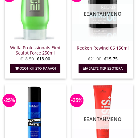
ΕΞΑΝΤΛΗΜΈΝΟ
Wella Professionals Eimi
Redken Rewind 06 150ml
Sculpt Force 250ml
Original
Η
Original
Η
€
18.50
€
13.00
€
21.00
€
15.75
price
τρέχουσα
price
τρέχουσα
was:
τιμή
was:
τιμή
ΠΡΟΣΘΉΚΗ ΣΤΟ ΚΑΛΆΘΙ
ΔΙΑΒΆΣΤΕ ΠΕΡΙΣΣΌΤΕΡΑ
€18.50.
είναι:
€21.00.
είναι:
€13.00.
€15.75.
-25%
-25%
ΕΞΑΝΤΛΗΜΈΝΟ