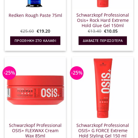
Schwarzkopf Professional
Redken Rough Paste 75ml
Osis+ Rock Hard Extreme
Hold Glue Gel 150ml
Original
Η
Original
Η
€
25.60
€
19.20
€
13.40
€
10.05
price
τρέχουσα
price
τρέχουσα
was:
τιμή
was:
τιμή
ΠΡΟΣΘΉΚΗ ΣΤΟ ΚΑΛΆΘΙ
ΔΙΑΒΆΣΤΕ ΠΕΡΙΣΣΌΤΕΡΑ
€25.60.
είναι:
€13.40.
είναι:
€19.20.
€10.05.
-25%
-25%
Schwarzkopf Professional
Schwarzkopf Professional
OSIS+ FLEXWAX Cream
OSIS+ G FORCE Extreme
Wax 85ml
Hold Styling Gel 150 ml