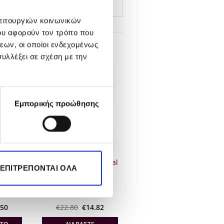
λειτουργιών κοινωνικών
ου αφορούν τον τρόπο που
εων, οι οποίοι ενδεχομένως
υλλέξει σε σχέση με την
-35%
Εμπορικής προώθησης
ΕΞΑΝΤΛΗΜΈΝΟ
ionnel
Sebastian Professional
 ΕΠΙΤΡΈΠΟΝΤΑΙ ΌΛΑ
e Dust
Hydre Treatment
150ml
inal
Η
Original
Η
.50
€
22.80
€
14.82
e
τρέχουσα
price
τρέχουσα
:
τιμή
was:
τιμή