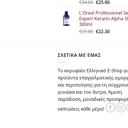
Original
Η
€
34.60
€
25.90
price
τρέχου
L'Oreal Professionel Se
was:
τιμή
Expert Keratin Alpha S
€34.60.
είναι:
300ml
€25.90.
Original
Η
€
29.80
€
22.30
price
τρέχου
was:
τιμή
€29.80.
είναι:
ΣΧΕΤΙΚΑ ΜΕ ΕΜΑΣ
€22.30.
Το κορυφαίο Ελληνικό E-Shop γι
προϊόντα επαγγελματικής ομορ
και περιποίησης για τη σύγχρον
γυναίκα και τον άντρα. Άμεση
παράδοση, μοναδικές προσφορέ
εκπτώσεις κάθε μέρα!