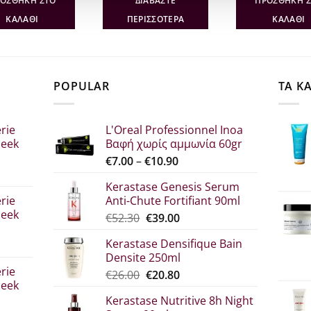
ΟΣΘΉΚΗ ΣΤΟ
ΔΙΑΒΆΣΤΕ
ΠΡΟΣΘΉΚΗ 
€37.30.
είναι:
€19.60.
είναι:
€22.
€29.84.
€12.74.
ΚΑΛΆΘΙ
ΠΕΡΙΣΣΌΤΕΡΑ
ΚΑΛΆΘΙ
POPULAR
ΤΑ Κ
rie
L'Oreal Professionnel Inoa
leek
Βαφή χωρίς αμμωνία 60gr
Price
€
7.00
–
€
10.90
range:
Kerastase Genesis Serum
σα
€7.00
rie
Anti-Chute Fortifiant 90ml
through
leek
Original
Η
€
52.30
€
39.00
€10.90
price
τρέχουσα
Kerastase Densifique Bain
was:
τιμή
Densite 250ml
σα
€52.30.
είναι:
rie
Original
Η
€
26.00
€
20.80
€39.00.
leek
price
τρέχουσα
Kerastase Nutritive 8h Night
was:
τιμή