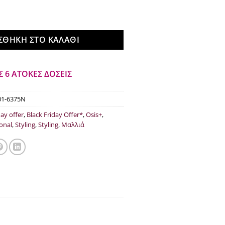
€10.05.
ssional Osis+ Mighty Matte 100ml ποσότητα
ΣΘΉΚΗ ΣΤΟ ΚΑΛΆΘΙ
Σ 6 ΑΤΟΚΕΣ ΔΟΣΕΙΣ
01-6375N
day offer
,
Black Friday Offer*
,
Osis+
,
onal
,
Styling
,
Styling
,
Μαλλιά