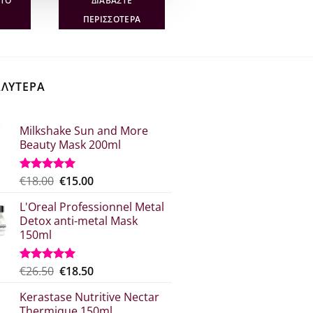
ΣΤΟ
ΔΙΑΒΆΣΤΕ
10.
είναι:
€22.80.
είναι:
€16.50.
€14.82.
ΠΕΡΙΣΣΌΤΕΡΑ
ΑΛΥΤΕΡΑ
Milkshake Sun and More
Beauty Mask 200ml
Original
Η
€
18.00
€
15.00
Βαθμολογήθηκε
με
5.00
price
τρέχουσα
από 5
L'Oreal Professionnel Metal
was:
τιμή
Detox anti-metal Mask
€18.00.
είναι:
150ml
€15.00.
Original
Η
€
26.50
€
18.50
Βαθμολογήθηκε
με
5.00
price
τρέχουσα
από 5
Kerastase Nutritive Nectar
was:
τιμή
Thermique 150ml