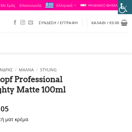
 Με Εμάς
Επικοινωνία
Ελληνικά
ΨΗΦΙΑΚΟ ΒΗΜΑ
ΣΎΝΔΕΣΗ / ΕΓΓΡΑΦΉ
ΚΑΛΆΘΙ /
€
0.00
ΝΔΡΑΣ
/
ΜΑΛΛΙΑ
/
STYLING
pf Professional
ghty Matte 100ml
ginal
Η
.05
ce
τρέχουσα
τή ματ κρέμα
:
τιμή
.40.
είναι: