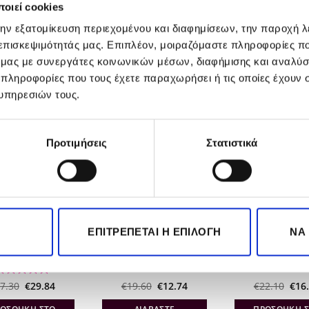
οιεί cookies
την εξατομίκευση περιεχομένου και διαφημίσεων, την παροχή 
 επισκεψιμότητάς μας. Επιπλέον, μοιραζόμαστε πληροφορίες π
ό μας με συνεργάτες κοινωνικών μέσων, διαφήμισης και αναλύσ
 πληροφορίες που τους έχετε παραχωρήσει ή τις οποίες έχουν σ
υπηρεσιών τους.
-35%
-25%
Προτιμήσεις
Στατιστικά
ΕΞΑΝΤΛΗΜΈΝΟ
stase Nutritive
Sebastian Professional
L’Oreal Profess
ΕΠΙΤΡΈΠΕΤΑΙ Η ΕΠΙΛΟΓΉ
ΝΑ
tar Thermique
Molding Mud 75ml
Tecni Art Volum
150ml
7gr
Original
Η
Original
Η
Orig
αθμολογήθηκε
7.30
€
29.84
€
19.60
€
12.74
€
22.10
€
16
price
τρέχουσα
price
τρέχουσα
pric
με
5
από 5
was:
τιμή
was:
τιμή
was