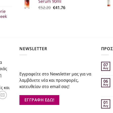
Serum 90ml
€26.00.
είναι:
σα
Original
Η
€
52.20
€
41.76
€20.80.
rie
price
τρέχουσα
leek
was:
τιμή
€52.20.
είναι:
€41.76.
σα
NEWSLETTER
ΠΡΟΣ
α
07
φιάς
Αυγ
Εγγραφείτε στο Newsletter μας για να
η
λαμβάνετε νέα και προσφορές,
06
Αυγ
κατευθείαν στο email σας!
ς και
ΕΓΓΡΑΦΗ ΕΔΩ!
01
Αυγ