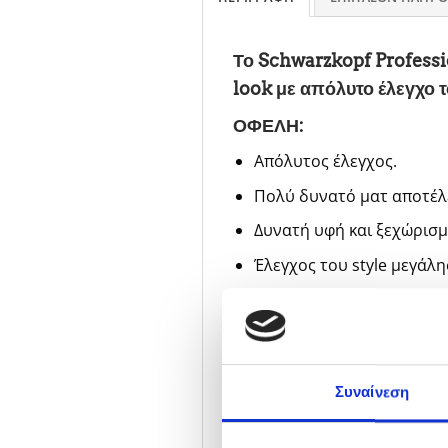
Το Schwarzkopf Professio
look με απόλυτο έλεγχο τ
ΟΦΕΛΗ:
Απόλυτος έλεγχος.
Πολύ δυνατό ματ αποτέλ
Δυνατή υφή και ξεχώρισμ
Έλεγχος του style μεγάλη
Ξεβγάζεται εύκολα.
Συμβουλές για την εφαρμ
Εφαρμόστε με το χέρι μι
Συναίνεση
Στυλιζάρετε και δώστε τ