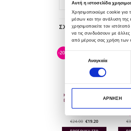
Αυτή η ιστοσελίδα χρησιμοπ
Χρησιμοποιούμε cookie για 
μέσων και την ανάλυση της
ΣΧΕΤΙΚΆ ΠΡΟΪΌΝΤΑ
χρησιμοποιείτε τον ιστότοπ
να τις συνδυάσουν με άλλες
από μέρους σας χρήση των 
-35%
-20%
-20%
Επιλογή
Αναγκαία
συγκατάθεσης
ΕΞΑΝΤΛΗΜΈΝΟ
Sebastian Professional
Kerastase Resistance
Kera
ΆΡΝΗΣΗ
Hydre Shampoo 250ml
Bain Force Architecte
Nec
250ml
Original
Η
Original
Η
€
19.60
€
12.74
€
24.00
€
19.20
€
Β
3
σα
price
τρέχουσα
price
τρέχουσα
was:
τιμή
was:
τιμή