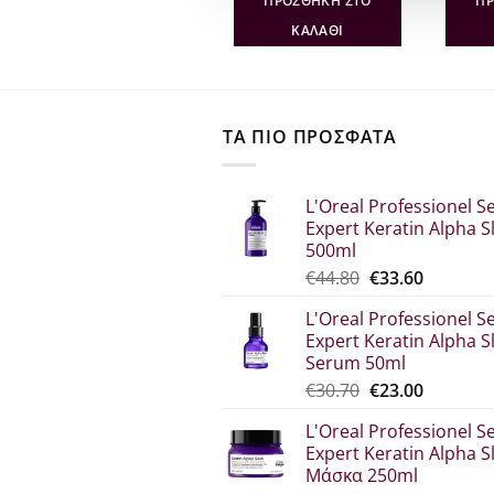
ΔΙΑΒΆΣΤΕ
ΠΡΟΣΘΉΚΗ ΣΤΟ
ΠΡ
€19.60.
είναι:
€24.00.
είναι:
€12.74.
€19.20.
ΠΕΡΙΣΣΌΤΕΡΑ
ΚΑΛΆΘΙ
ΤΑ ΠΙΟ ΠΡΟΣΦΑΤΑ
L'Oreal Professionel Se
Expert Keratin Alpha S
500ml
Original
Η
€
44.80
€
33.60
price
τρέχου
L'Oreal Professionel Se
was:
τιμή
Expert Keratin Alpha S
€44.80.
είναι:
Serum 50ml
€33.60.
Original
Η
€
30.70
€
23.00
price
τρέχου
L'Oreal Professionel Se
was:
τιμή
Expert Keratin Alpha S
€30.70.
είναι:
Μάσκα 250ml
€23.00.