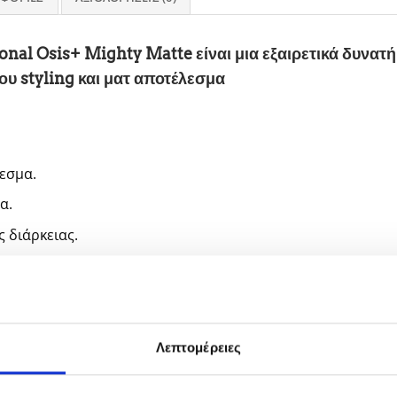
nal Osis+ Mighty Matte είναι μια εξαιρετικά δυνατή
ου styling και ματ αποτέλεσμα
εσμα.
α.
ς διάρκειας.
ογή:
α μικρή ποσότητα σε στεγνά μαλλιά.
Λεπτομέρειες
ην επιθυμητή υφή.