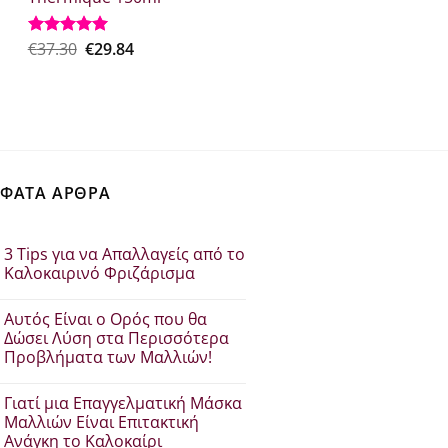
€26.50.
είναι:
€18.50.
Original
Η
€
37.30
€
29.84
Βαθμολογήθηκε
με
5.00
price
τρέχουσα
από 5
was:
τιμή
€37.30.
είναι:
€29.84.
ΦΑΤΑ ΑΡΘΡΑ
3 Tips για να Απαλλαγείς από το
Καλοκαιρινό Φριζάρισμα
Δεν
υπάρχουν
Αυτός Είναι ο Ορός που θα
σχόλια
στο
Δώσει Λύση στα Περισσότερα
3
Προβλήματα των Μαλλιών!
Tips
για
Δεν
να
υπάρχουν
Απαλλαγείς
Γιατί μια Επαγγελματική Μάσκα
σχόλια
από
στο
Μαλλιών Είναι Επιτακτική
το
Αυτός
Καλοκαιρινό
Ανάγκη το Καλοκαίρι
Είναι