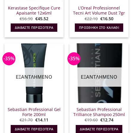
Kerastase Specifique Cure
L’Oreal Professionnel
Apaisante 12x6ml
Tecni Art Volume Dust 7gr
Original
Η
Original
Η
€
56.90
€
45.52
€
22.10
€
16.50
price
τρέχουσα
price
τρέχουσα
was:
τιμή
was:
τιμή
ΔΙΑΒΆΣΤΕ ΠΕΡΙΣΣΌΤΕΡΑ
ΠΡΟΣΘΉΚΗ ΣΤΟ ΚΑΛΆΘΙ
€56.90.
είναι:
€22.10.
είναι:
€45.52.
€16.50.
-35%
-35%
ΕΞΑΝΤΛΗΜΈΝΟ
ΕΞΑΝΤΛΗΜΈΝΟ
Sebastian Professional Gel
Sebastian Professional
Forte 200ml
Trilliance Shampoo 250ml
Original
Η
Original
Η
€
21.70
€
14.11
€
19.60
€
12.74
price
τρέχουσα
price
τρέχουσα
was:
τιμή
was:
τιμή
ΔΙΑΒΆΣΤΕ ΠΕΡΙΣΣΌΤΕΡΑ
ΔΙΑΒΆΣΤΕ ΠΕΡΙΣΣΌΤΕΡΑ
€21.70.
είναι:
€19.60.
είναι: