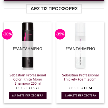
ΔΕΣ ΤΙΣ ΠΡΟΣΦΟΡΕΣ
-30%
-35%
ΕΞΑΝΤΛΗΜΈΝΟ
ΕΞΑΝΤΛΗΜΈΝΟ
Sebastian Professional
Sebastian Professional
Color Ignite Mono
Thickefy Foam 200ml
Shampoo 250ml
Original
Η
Original
Η
€
19.60
€
13.72
€
19.60
€
12.74
price
τρέχουσα
price
τρέχουσα
was:
τιμή
was:
τιμή
ΔΙΑΒΆΣΤΕ ΠΕΡΙΣΣΌΤΕΡΑ
ΔΙΑΒΆΣΤΕ ΠΕΡΙΣΣΌΤΕΡΑ
€19.60.
είναι:
€19.60.
είναι:
€13.72.
€12.74.