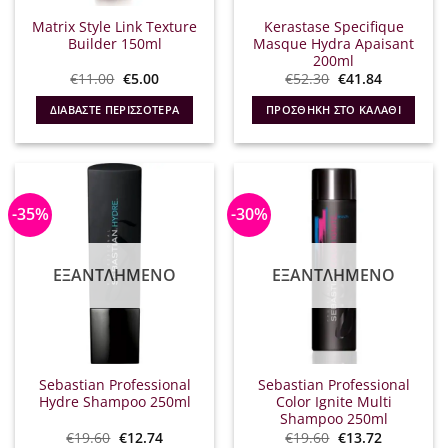
Matrix Style Link Texture
Kerastase Specifique
Builder 150ml
Masque Hydra Apaisant
200ml
Original
Η
Original
Η
€
11.00
€
5.00
€
52.30
€
41.84
price
τρέχουσα
price
τρέχουσα
was:
τιμή
was:
τιμή
ΔΙΑΒΆΣΤΕ ΠΕΡΙΣΣΌΤΕΡΑ
ΠΡΟΣΘΉΚΗ ΣΤΟ ΚΑΛΆΘΙ
€11.00.
είναι:
€52.30.
είναι:
€5.00.
€41.84.
-35%
-30%
ΕΞΑΝΤΛΗΜΈΝΟ
ΕΞΑΝΤΛΗΜΈΝΟ
Sebastian Professional
Sebastian Professional
Hydre Shampoo 250ml
Color Ignite Multi
Shampoo 250ml
Original
Η
Original
Η
€
19.60
€
12.74
€
19.60
€
13.72