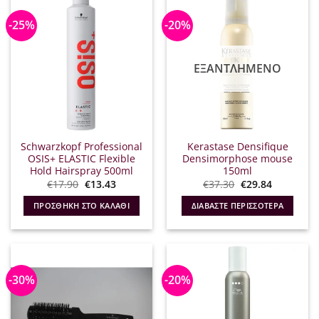
-25%
-20%
ΕΞΑΝΤΛΗΜΈΝΟ
Schwarzkopf Professional
Kerastase Densifique
OSIS+ ELASTIC Flexible
Densimorphose mouse
Hold Hairspray 500ml
150ml
Original
Η
Original
Η
€
17.90
€
13.43
€
37.30
€
29.84
price
τρέχουσα
price
τρέχουσα
was:
τιμή
was:
τιμή
ΠΡΟΣΘΉΚΗ ΣΤΟ ΚΑΛΆΘΙ
ΔΙΑΒΆΣΤΕ ΠΕΡΙΣΣΌΤΕΡΑ
€17.90.
είναι:
€37.30.
είναι:
€13.43.
€29.84.
-30%
-20%