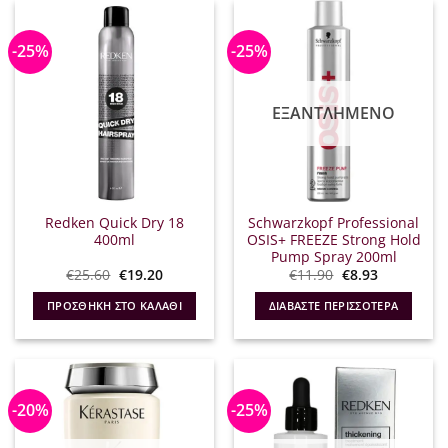
-25%
-25%
ΕΞΑΝΤΛΗΜΈΝΟ
Redken Quick Dry 18
Schwarzkopf Professional
400ml
OSIS+ FREEZE Strong Hold
Pump Spray 200ml
Original
Η
Original
Η
€
25.60
€
19.20
€
11.90
€
8.93
price
τρέχουσα
price
τρέχουσα
was:
τιμή
was:
τιμή
ΠΡΟΣΘΉΚΗ ΣΤΟ ΚΑΛΆΘΙ
ΔΙΑΒΆΣΤΕ ΠΕΡΙΣΣΌΤΕΡΑ
€25.60.
είναι:
€11.90.
είναι:
€19.20.
€8.93.
-20%
-25%