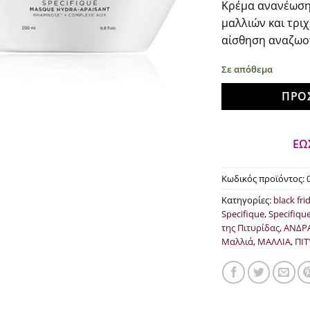
Κρέμα ανανέωσης
was
μαλλιών και τριχ
€52
αίσθηση αναζωο
Σε απόθεμα
ΠΡΟ
ΕΩ
Κωδικός προϊόντος:
Κατηγορίες:
black fri
Specifique
,
Specifiqu
της Πιτυρίδας
,
ΑΝΔΡ
Μαλλιά
,
ΜΑΛΛΙΑ
,
ΠΙΤ