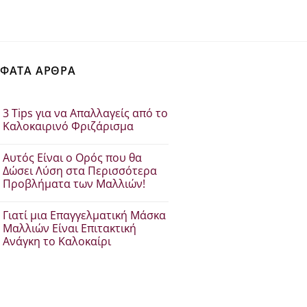
€37.30.
είναι:
€29.84.
ΦΑΤΑ ΑΡΘΡΑ
3 Tips για να Απαλλαγείς από το
Καλοκαιρινό Φριζάρισμα
Δεν
υπάρχουν
Αυτός Είναι ο Ορός που θα
σχόλια
στο
Δώσει Λύση στα Περισσότερα
3
Προβλήματα των Μαλλιών!
Tips
για
Δεν
να
υπάρχουν
Απαλλαγείς
Γιατί μια Επαγγελματική Μάσκα
σχόλια
από
στο
Μαλλιών Είναι Επιτακτική
το
Αυτός
Καλοκαιρινό
Ανάγκη το Καλοκαίρι
Είναι
Φριζάρισμα
ο
Δεν
Ορός
υπάρχουν
που
σχόλια
θα
στο
Δώσει
Γιατί
Λύση
μια
στα