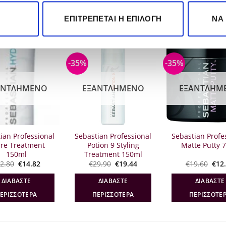
ΕΠΙΤΡΈΠΕΤΑΙ Η ΕΠΙΛΟΓΉ
ΝΑ
-35%
-35%
ΑΝΤΛΗΜΈΝΟ
ΕΞΑΝΤΛΗΜΈΝΟ
ΕΞΑΝΤΛΗΜ
ian Professional
Sebastian Professional
Sebastian Profe
re Treatment
Potion 9 Styling
Matte Putty 
150ml
Treatment 150ml
Original
Η
Original
Η
Orig
2.80
€
14.82
€
29.90
€
19.44
€
19.60
€
12
price
τρέχουσα
price
τρέχουσα
pric
was:
τιμή
was:
τιμή
was
ΔΙΑΒΆΣΤΕ
ΔΙΑΒΆΣΤΕ
ΔΙΑΒΆΣΤΕ
€22.80.
είναι:
€29.90.
είναι:
€19.
€14.82.
€19.44.
ΕΡΙΣΣΌΤΕΡΑ
ΠΕΡΙΣΣΌΤΕΡΑ
ΠΕΡΙΣΣΌΤΕ