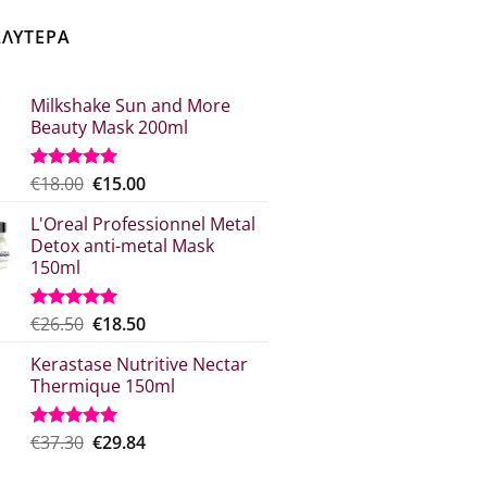
ΑΛΥΤΕΡΑ
Milkshake Sun and More
Beauty Mask 200ml
Original
Η
€
18.00
€
15.00
Βαθμολογήθηκε
με
5.00
price
τρέχουσα
από 5
L'Oreal Professionnel Metal
was:
τιμή
Detox anti-metal Mask
€18.00.
είναι:
150ml
€15.00.
Original
Η
€
26.50
€
18.50
Βαθμολογήθηκε
με
5.00
price
τρέχουσα
από 5
Kerastase Nutritive Nectar
was:
τιμή
Thermique 150ml
€26.50.
είναι:
€18.50.
Original
Η
€
37.30
€
29.84
Βαθμολογήθηκε
με
5.00
price
τρέχουσα
από 5
was:
τιμή