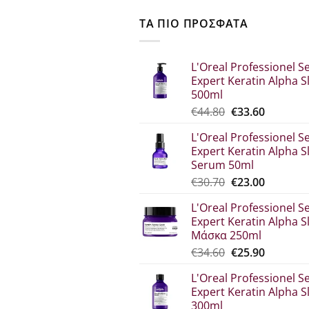
ΤΑ ΠΙΟ ΠΡΟΣΦΑΤΑ
L'Oreal Professionel Se
Expert Keratin Alpha S
500ml
Original
Η
€
44.80
€
33.60
price
τρέχου
L'Oreal Professionel Se
was:
τιμή
Expert Keratin Alpha S
€44.80.
είναι:
Serum 50ml
€33.60.
Original
Η
€
30.70
€
23.00
price
τρέχου
L'Oreal Professionel Se
was:
τιμή
Expert Keratin Alpha S
€30.70.
είναι:
Μάσκα 250ml
€23.00.
Original
Η
€
34.60
€
25.90
price
τρέχου
L'Oreal Professionel Se
was:
τιμή
Expert Keratin Alpha S
€34.60.
είναι:
300ml