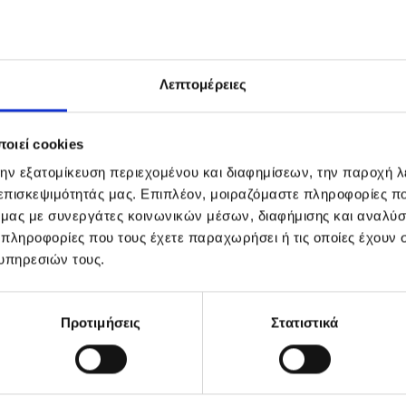
νο αντιοξειδωτικό για πρόληψη των διαταραχών που προ
, ο καπνός του τσιγάρου και η έκθεση στον ήλιο.
Λεπτομέρειες
ειδωτικό που καταπολεμά τις εξωτερικές επιθέσεις, ενώ 
ο ξεθώριασμα του φυσικού τους χρώματος.
οιεί cookies
ροσκόλληση των ρύπων στην τρίχα, κάνοντας τα μαλλιά λα
την εξατομίκευση περιεχομένου και διαφημίσεων, την παροχή 
 επισκεψιμότητάς μας. Επιπλέον, μοιραζόμαστε πληροφορίες π
ό μας με συνεργάτες κοινωνικών μέσων, διαφήμισης και αναλύσ
ή:
 πληροφορίες που τους έχετε παραχωρήσει ή τις οποίες έχουν σ
υπηρεσιών τους.
σε βρεγμένα μαλλιά.
 των μαλλιών κάνοντας μασάζ.
Προτιμήσεις
Στατιστικά
επτά και στη συνέχεια ξεβγάλτε.