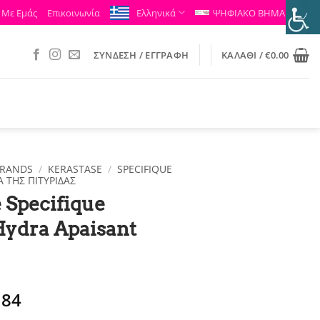
 Με Εμάς
Επικοινωνία
Ελληνικά
ΨΗΦΙΑΚΟ ΒΗΜΑ
ΣΎΝΔΕΣΗ / ΕΓΓΡΑΦΉ
ΚΑΛΆΘΙ /
€
0.00
RANDS
/
KERASTASE
/
SPECIFIQUE
Ά ΤΗΣ ΠΙΤΥΡΊΔΑΣ
 Specifique
ydra Apaisant
ginal
Η
.84
ce
τρέχουσα