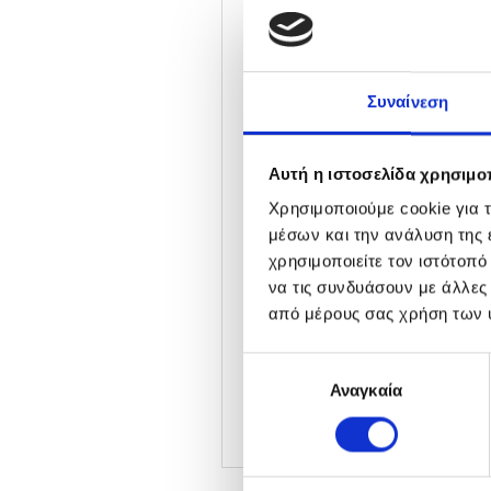
Βασικά συστατικά
L-Καρνοσίνη:
Συμπυκνωμέ
επιθέσεις όπως η ρύπανση
Συναίνεση
Βιταμίνη E:
Ισχυρό αντιοξ
μαλλιά και περιορίζει τ
Αυτή η ιστοσελίδα χρησιμοπ
Moringa:
Εμποδίζει την π
Χρησιμοποιούμε cookie για 
Χωρίς σιλικόνη
.
μέσων και την ανάλυση της
χρησιμοποιείτε τον ιστότοπ
Συμβουλές για την εφαρμογ
να τις συνδυάσουν με άλλες
από μέρους σας χρήση των 
Εφαρμόστε στο τριχωτό, 
Απλώστε σε όλο το μήκος
Επιλογή
Αναγκαία
συγκατάθεσης
Αφήστε να δράσει για 3 λ