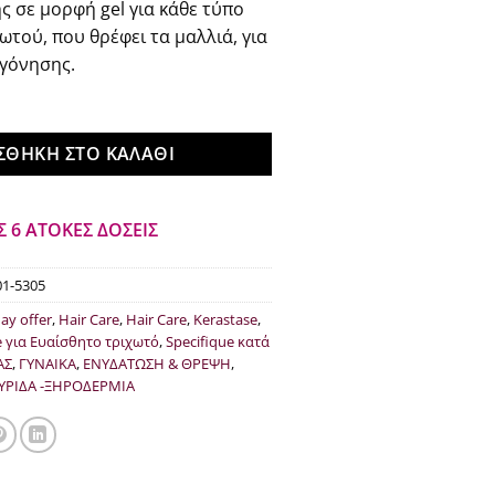
 σε μορφή gel για κάθε τύπο
:
τιμή
ωτού, που θρέφει τα μαλλιά, για
.30.
είναι:
γόνησης.
€41.84.
ΣΘΉΚΗ ΣΤΟ ΚΑΛΆΘΙ
Σ 6 ΑΤΟΚΕΣ ΔΟΣΕΙΣ
01-5305
day offer
,
Hair Care
,
Hair Care
,
Kerastase
,
e για Ευαίσθητο τριχωτό
,
Specifique κατά
ΑΣ
,
ΓΥΝΑΙΚΑ
,
ΕΝΥΔΑΤΩΣΗ & ΘΡΕΨΗ
,
ΥΡΙΔΑ -ΞΗΡΟΔΕΡΜΙΑ