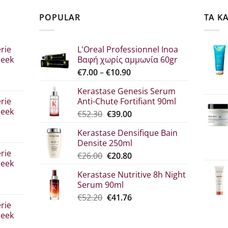
POPULAR
ΤΑ Κ
rie
L'Oreal Professionnel Inoa
leek
Βαφή χωρίς αμμωνία 60gr
Price
€
7.00
–
€
10.90
range:
Kerastase Genesis Serum
σα
€7.00
rie
Anti-Chute Fortifiant 90ml
through
leek
Original
Η
€
52.30
€
39.00
€10.90
price
τρέχουσα
Kerastase Densifique Bain
was:
τιμή
Densite 250ml
σα
€52.30.
είναι:
rie
Original
Η
€
26.00
€
20.80
€39.00.
leek
price
τρέχουσα
Kerastase Nutritive 8h Night
was:
τιμή
Serum 90ml
€26.00.
είναι:
σα
Original
Η
€
52.20
€
41.76
€20.80.
rie
price
τρέχουσα
leek
was:
τιμή