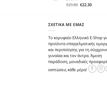
€25.90.
Original
Η
€
29.80
€
22.30
price
τρέχου
was:
τιμή
€29.80.
είναι:
ΣΧΕΤΙΚΑ ΜΕ ΕΜΑΣ
€22.30.
Το κορυφαίο Ελληνικό E-Shop γι
προϊόντα επαγγελματικής ομορ
και περιποίησης για τη σύγχρον
γυναίκα και τον άντρα. Άμεση
παράδοση, μοναδικές προσφορέ
εκπτώσεις κάθε μέρα!