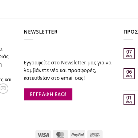
€52.20.
είναι:
€41.76.
σα
NEWSLETTER
ΠΡΟΣ
α
07
φιάς
Αυγ
Εγγραφείτε στο Newsletter μας για να
η
λαμβάνετε νέα και προσφορές,
06
Αυγ
κατευθείαν στο email σας!
ς και
ΕΓΓΡΑΦΗ ΕΔΩ!
01
Αυγ
Visa
MasterCard
PayPal
Cash