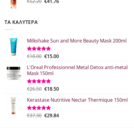
Original
Η
€
52.20
€
41.76
€20.80.
price
τρέχουσα
was:
τιμή
€52.20.
είναι:
ΤΑ ΚΑΛΥΤΕΡΑ
€41.76.
Milkshake Sun and More Beauty Mask 200ml
Original
Η
€
18.00
€
15.00
Βαθμολογήθηκε
με
5.00
price
τρέχουσα
από 5
L'Oreal Professionnel Metal Detox anti-metal
was:
τιμή
Mask 150ml
€18.00.
είναι:
€15.00.
Original
Η
€
26.50
€
18.50
Βαθμολογήθηκε
με
5.00
price
τρέχουσα
από 5
Kerastase Nutritive Nectar Thermique 150ml
was:
τιμή
€26.50.
είναι:
€18.50.
Original
Η
€
37.30
€
29.84
Βαθμολογήθηκε
με
5.00
price
τρέχουσα
από 5
was:
τιμή