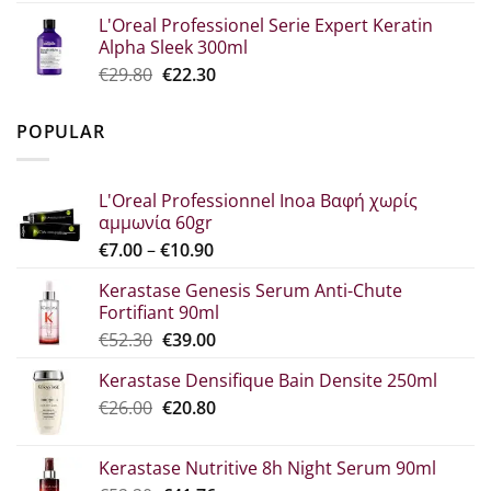
price
τρέχουσα
L'Oreal Professionel Serie Expert Keratin
was:
τιμή
Alpha Sleek 300ml
€34.60.
είναι:
Original
Η
€
29.80
€
22.30
€25.90.
price
τρέχουσα
was:
τιμή
POPULAR
€29.80.
είναι:
€22.30.
L'Oreal Professionnel Inoa Βαφή χωρίς
αμμωνία 60gr
Price
€
7.00
–
€
10.90
range:
Kerastase Genesis Serum Anti-Chute
€7.00
Fortifiant 90ml
through
Original
Η
€
52.30
€
39.00
€10.90
price
τρέχουσα
Kerastase Densifique Bain Densite 250ml
was:
τιμή
Original
Η
€
26.00
€52.30.
€
20.80
είναι:
price
τρέχουσα
€39.00.
was:
τιμή
Kerastase Nutritive 8h Night Serum 90ml
€26.00.
είναι: