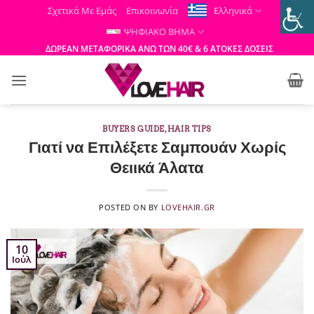
Μετάβαση
Σχετικά Με Εμάς
Επικοινωνία
Ελληνικά
στο
ΨΗΦΙΑΚΟ ΒΗΜΑ
περιεχόμενο
ΔΩΡΕΑΝ ΜΕΤΑΦΟΡΙΚΑ ΑΝΩ ΤΩΝ 40€ & 6 ΑΤΟΚΕΣ ΔΟΣΕΙΣ
BUYERS GUIDE
,
HAIR TIPS
Γιατί να Επιλέξετε Σαμπουάν Χωρίς
Θειικά Άλατα
POSTED ON
BY
LOVEHAIR.GR
10
Ιούλ