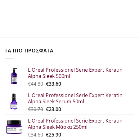
ΤΑ ΠΙΟ ΠΡΟΣΦΑΤΑ
L'Oreal Professionel Serie Expert Keratin
Alpha Sleek 500ml
Original
Η
€
44.80
€
33.60
price
τρέχουσα
L'Oreal Professionel Serie Expert Keratin
was:
τιμή
Alpha Sleek Serum 50ml
€44.80.
είναι:
Original
Η
€
30.70
€
23.00
€33.60.
price
τρέχουσα
L'Oreal Professionel Serie Expert Keratin
was:
τιμή
Alpha Sleek Μάσκα 250ml
€30.70.
είναι:
Original
Η
€
34.60
€
25.90
€23.00.